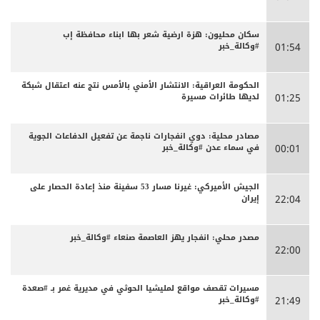
سكان محليون: هزة ارضية شعر بها ابناء محافظة إب
#وكالة_خبر
01:54
الحكومة العراقية: الانتشار الأمني بالأمس نتج عنه اعتقال شبكة
لديها طائرات مسيرة
01:25
مصادر محلية: دوي انفجارات ناجمة عن تفعيل الدفاعات الجوية
في سماء عدن #وكالة_خبر
00:01
الجيش الأميركي: غيرنا مسار 53 سفينة منذ إعادة الحصار على
إيران
22:04
مصدر محلي: انفجار يهز العاصمة صنعاء #وكالة_خبر
22:00
مسيرات تقصف مواقع لمليشيا الحوثي في مديرية غمر بـ #صعدة
#وكالة_خبر
21:49