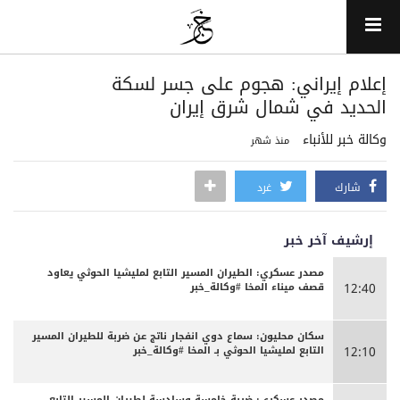
إعلام إيراني: هجوم على جسر لسكة
الحديد في شمال شرق إيران
وكالة خبر للأنباء
منذ شهر
شارك
غرد
إرشيف آخر خبر
مصدر عسكري: الطيران المسير التابع لمليشيا الحوثي يعاود
قصف ميناء المخا #وكالة_خبر
12:40
سكان محليون: سماع دوي انفجار ناتج عن ضربة للطيران المسير
التابع لمليشيا الحوثي بـ المخا #وكالة_خبر
12:10
مصدر عسكري: ضربة خامسة وسادسة لطيران المسير التابع