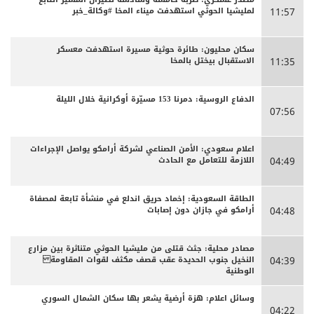
لمليشيا الحوثي استهدفت ميناء المخا #وكالة_خبر
11:57
سكان محليون: طائرة حوثية مسيرة استهدفت معسكر
الاستقبال بيختل بالمخا
11:35
الدفاع الروسية: دمرنا 153 مسيّرة أوكرانية خلال الليلة
07:56
اعلام سعودي: الأمن الصناعي لشركة أرامكو يواصل الإجراءات
اللازمة للتعامل مع الحادث
04:49
الطاقة السعودية: إخماد حريق اندلع في منشأة تابعة لمصفاة
أرامكو في جازان دون إصابات
04:48
مصادر محلية: جثث قتلى من مليشيا الحوثي متناثرة بين مزارع
النخيل جنوب الحديدة عقب قصف مكثف لقوات المقاومة
04:39
الوطنية
وسائل اعلام: هزة أرضية يشعر بها سكان الشمال السوري
04:22