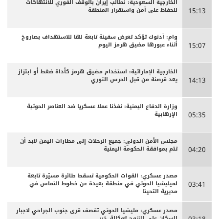
الخارجية السعودية: نطالب إيران بالوقف الفوري للانتهاكات
للحفاظ على أمن واستقرار المنطقة
15:13
وام: أدنوك تؤكد تعرض سفينة تابعة لها للاستهداف بصاروخ
أثناء عبورها مضيق هرمز اليوم
15:07
الخارجية الإماراتية: استخدام مضيق هرمز كأداة ضغط أو ابتزاز
يعد قرصنة من قبل الحرس الثوري
14:13
وزارة الدفاع اليمنية: نفذنا عملا عسكريا ضد العناصر الحوثية
الإرهابية
05:35
مجلس الأمن الدولي: جميع الرحلات إلى مطارات اليمن لابد أن
تتم بموافقة الحكومة اليمنية
04:20
مصدر عسكري: القوات الحكومية تسقط طائرة مسيّرة تابعة
لميليشيا الحوثي في منطقة بعيدة عن خطوط التماس في
03:41
مديرية التحيتا
مصدر عسكري: مليشيا الحوثي تقصف قرى جنوب الجراحي لاجبار
السكان على النزوح #وكالة_خبر