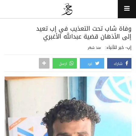
وفاة شاب تحت التعذيب في إب تعيد
إلى الأذهان قضية عبدالله الأغبري
إب- خبر للأنباء:
منذ شهر
شارك
غرد
ارسل