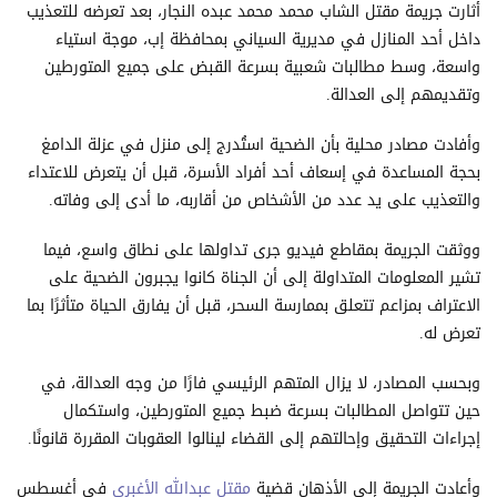
أثارت جريمة مقتل الشاب محمد محمد عبده النجار، بعد تعرضه للتعذيب
داخل أحد المنازل في مديرية السياني بمحافظة إب، موجة استياء
واسعة، وسط مطالبات شعبية بسرعة القبض على جميع المتورطين
وتقديمهم إلى العدالة.
وأفادت مصادر محلية بأن الضحية استُدرج إلى منزل في عزلة الدامغ
بحجة المساعدة في إسعاف أحد أفراد الأسرة، قبل أن يتعرض للاعتداء
والتعذيب على يد عدد من الأشخاص من أقاربه، ما أدى إلى وفاته.
ووثقت الجريمة بمقاطع فيديو جرى تداولها على نطاق واسع، فيما
تشير المعلومات المتداولة إلى أن الجناة كانوا يجبرون الضحية على
الاعتراف بمزاعم تتعلق بممارسة السحر، قبل أن يفارق الحياة متأثرًا بما
تعرض له.
وبحسب المصادر، لا يزال المتهم الرئيسي فارًا من وجه العدالة، في
حين تتواصل المطالبات بسرعة ضبط جميع المتورطين، واستكمال
إجراءات التحقيق وإحالتهم إلى القضاء لينالوا العقوبات المقررة قانونًا.
وأعادت الجريمة إلى الأذهان قضية
مقتل عبدالله الأغبري
في أغسطس