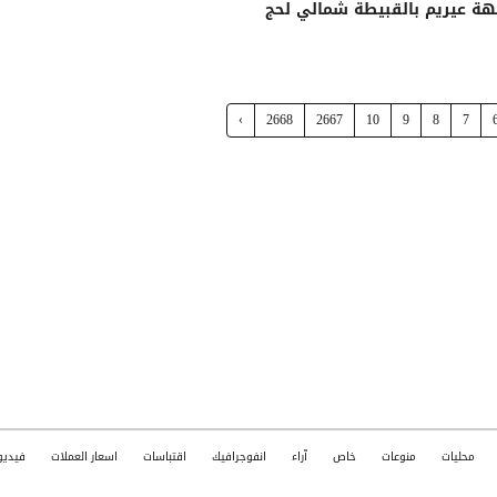
ة عيريم بالقبيطة شمالي لحج
›
2668
2667
10
9
8
7
محليات
منوعات
خاص
آراء
انفوجرافيك
اقتباسات
اسعار العملات
فيديو