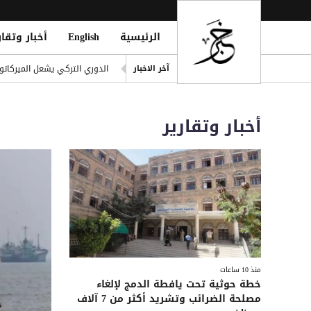
الرئيسية
English
أخبار وتقار
صورة مارادونا الأيقونية أمام 
الدوري التركي يشعل الميركاتو 
آخر الاخبار
 in Strait of Hormuz; Crew Safe
انفجاران قرب ناقلة في مضيق ه
أخبار وتقارير
خطة حوثية تحت يافطة الدمج لإلغاء 
الأطراف الإقليمية الأربعة تؤك
منذ 10 ساعات
خطة حوثية تحت يافطة الدمج لإلغاء
مصلحة الضرائب وتشريد أكثر من 7 آلاف