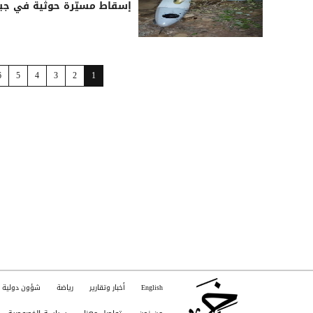
إسقاط مسيّرة حوثية في جبه
6
5
4
3
2
1
English
أخبار وتقارير
رياضة
شؤون دولية