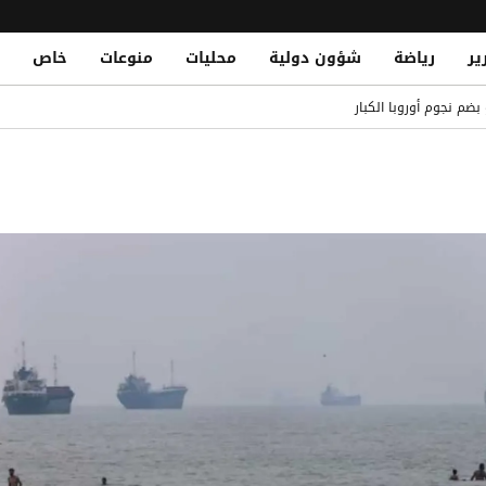
ير
رياضة
شؤون دولية
محليات
منوعات
خاص
بلجيكا: قصة لحظة أسطورية
بضم نجوم أوروبا الكبار
Explosions Near Tanker
رمز.. وطاقم السفينة بخير
مصلحة الضرائب وتشريد أكثر من 7 آلاف موظف
د أهمية سلامة الممرات المائية في باب المندب