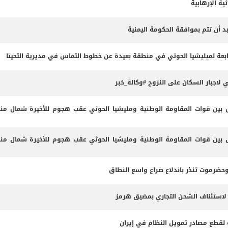
ية الإرهابية
د أن تتم بموافقة الحكومة اليمنية
عة لميليشيا الحوثي في منطقة بعيدة عن خطوط التماس في مديرية التحيتا
اجبار السكان على النزوح #وكالة_خبر
ين قوات المقاومة الوطنية ومليشيا الحوثي عقب هجوم للأخيرة شمال من
ين قوات المقاومة الوطنية ومليشيا الحوثي عقب هجوم للأخيرة شمال من
وحضرموت تنذر باندلاع صراع واسع النطاق
 لاستئناف الشحن التجاري بمضيق هرمز
مة لقطع مصادر تمويل النظام في إيران