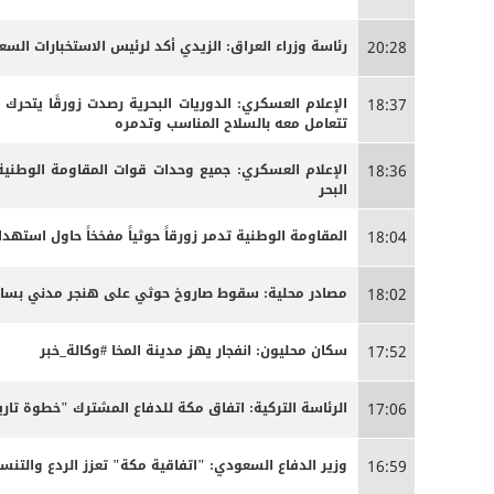
رئاسة وزراء العراق: الزيدي أكد لرئيس الاستخبارات الس
20:28
الإعلام العسكري: الدوريات البحرية رصدت زورقًا يتحرك
18:37
تتعامل معه بالسلاح المناسب وتدمره
الإعلام العسكري: جميع وحدات قوات المقاومة الوطنية
18:36
البحر
المقاومة الوطنية تدمر زورقاً حوثياً مفخخاً حاول استه
18:04
مصادر محلية: سقوط صاروخ حوثي على هنجر مدني بساحل 
18:02
سكان محليون: انفجار يهز مدينة المخا #وكالة_خبر
17:52
الرئاسة التركية: اتفاق مكة للدفاع المشترك "خطوة تاري
17:06
وزير الدفاع السعودي: "اتفاقية مكة" تعزز الردع والتنسي
16:59