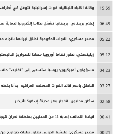
وكالة الأنباء اللبنانية: قوات إسرائيلية تتوغل في أطراف
15:59
إعلام بريطاني: بريطانيا تشغل نظاما إلكترونيا لحماية م
06:49
مصدر عسكري: القوات الحكومية تطلق نيرانها باتجاه 
05:22
زيلينسكي: نطور نظاما أوروبيا مضادا للصواريخ الباليستية
05:12
مسؤولون أميركيون: روسيا ستسعى إلى "تفتيت" حلف ال
04:23
الناطق باسم قائد القوات المسلحة العراقية: بدأنا بخ
03:27
سكان محليون: انفجار يهز مدينة إب #وكالة_خبر
02:58
قيادة التحالف: إصابة 11 من المدنيين بمنطقة نجران نتيجة اعتداءات إرهابية حوثية
00:41
مصدر عسكري: مليشيا الحوثي تطلق صليات صواريخ من من
00:21