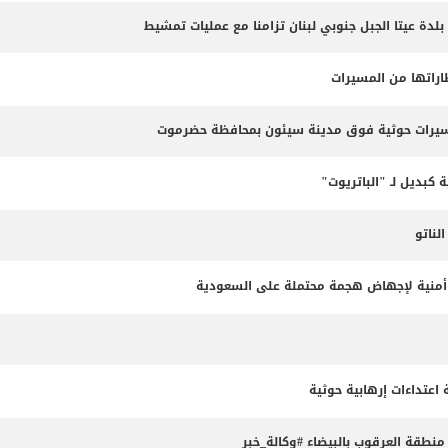
 بلدة عيتا الجبل جنوبي لبنان تزامنا مع عمليات تمشيط
طاراتها من المسيرات
مسيرات حوثية فوق مدينة سيئون بمحافظة حضرموت
 كبديل لـ "الباتريوت"
ناتو
طة أمنية لإجهاض هجمة محتملة على السعودية
طقة العرقوب بالبيضاء #وكالة_خبر