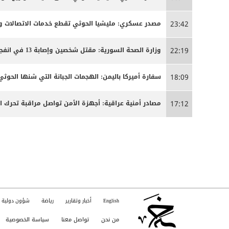
مصدر عسكري: مليشيا الحوثي تقطع خدمات الاتصالات وا
23:42
وزارة الصحة السورية: مقتل شخصين وإصابة 13 في انفجار مركبة بمدينة جرمانا قرب دمشق
22:19
سفارة أميركا باليمن: الهجمات الجبانة التي شنها الحو
18:09
مصادر أمنية عراقية: أجهزة الأمن تواصل مراقبة تحرك 
17:12
English
أخبار وتقارير
رياضة
شؤون دولية
من نحن
تواصل معنا
سياسة الخصوصية