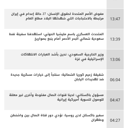
مفوض الأمم المتحدة لحقوق الإنسان: 27 حالة إعدام في إيران
مرتبطة بالاحتجاجات التي شهدتها البلاد مطلع العام
13:47
المتحدث العسكري باسم مليشيا الحوثي: استهدفنا سفينة نفط
سعودية شمالي البحر الأحمر أمام ينبع بصواريخ
13:39
وزير الخارجية السعودي: ندين بأشد العبارات الانتهاكات
الإسرائيلية في غزة
13:06
شقيقة زعيم كوريا الشمالية: سنلجأ إلى خيارات عسكرية جديدة
ضد تهديدات اليابان
06:04
مسؤول باكستاني: لدينا قنوات اتصال مفتوحة وأخرى غير معلنة
للوصول لتسوية أميركية إيرانية
04:47
سفير باكستان لدى روسيا: نؤدي دور قناة اتصال بين واشنطن
وطهران
04:27