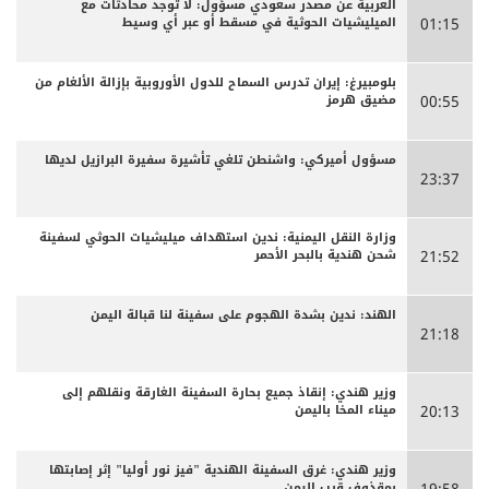
العربية عن مصدر سعودي مسؤول: لا توجد محادثات مع
الميليشيات الحوثية في مسقط أو عبر أي وسيط
01:15
بلومبيرغ: إيران تدرس السماح للدول الأوروبية بإزالة الألغام من
مضيق هرمز
00:55
مسؤول أميركي: واشنطن تلغي تأشيرة سفيرة البرازيل لديها
23:37
وزارة النقل اليمنية: ندين استهداف ميليشيات الحوثي لسفينة
شحن هندية بالبحر الأحمر
21:52
الهند: ندين بشدة الهجوم على سفينة لنا قبالة اليمن
21:18
وزير هندي: إنقاذ جميع بحارة السفينة الغارقة ونقلهم إلى
ميناء المخا باليمن
20:13
وزير هندي: غرق السفينة الهندية "فيز نور أوليا" إثر إصابتها
بمقذوف قرب اليمن