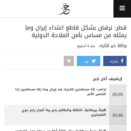
قطر: نرفض بشكل قاطع اعتداء إيران وما
يمثله من مساس بأمن الملاحة الدولية
وكالة خبر للأنباء
منذ 4 أسابيع
شارك
غرد
إرشيف آخر خبر
ترامب: كنا مستعدين للتحرك ضد إيران وما زلنا مستعدين إذا
اقتضى الأمر
05:05
هيئة بريطانية: الناقلة والطاقم بخير ولا أضرار رغم دوي
الانفجارين
03:46
هيئة بحرية بريطانية: ربان ناقلة أبلغ عن سماع دوي انفجارين