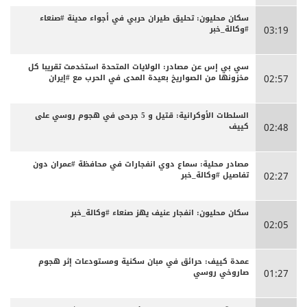
سكان محليون: تحليق طيران حربي في أجواء مدينة #صنعاء
#وكالة_خبر
03:19
سي بي إس عن مصادر: الولايات المتحدة استخدمت تقريبا كل
مخزونها من الصواريخ بعيدة المدى في الحرب مع #إيران
02:57
السلطات الأوكرانية: قتيل و 5 جرحى في هجوم روسي على
كييف
02:48
مصادر محلية: سماع دوي انفجارات في محافظة #عمران دون
تفاصيل #وكالة_خبر
02:27
سكان محليون: انفجار عنيف يهز صنعاء #وكالة_خبر
02:05
عمدة كييف: حرائق في مبان سكنية ومستودعات إثر هجوم
صاروخي روسي
01:27