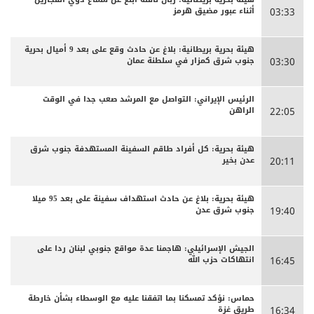
أثناء عبور مضيق هرمز
03:33
هيئة بحرية بريطانية: بلاغ عن حادث وقع على بعد 9 أميال بحرية
جنوب شرق كمزار في سلطنة عمان
03:30
الرئيس الإيراني: التواصل مع المرشد صعب جدا في الوقت
الراهن
22:05
هيئة بحرية: كل أفراد طاقم السفينة المستهدفة جنوب شرق
عدن بخير
20:11
هيئة بحرية: بلاغ عن حادث استهداف سفينة على بعد 95 ميلا
جنوب شرق عدن
19:40
الجيش الإسرائيلي: هاجمنا عدة مواقع جنوبي لبنان ردا على
انتهاكات حزب الله
16:45
حماس: نؤكد تمسكنا بما اتفقنا عليه مع الوسطاء بشأن خارطة
طريق غزة
16:34