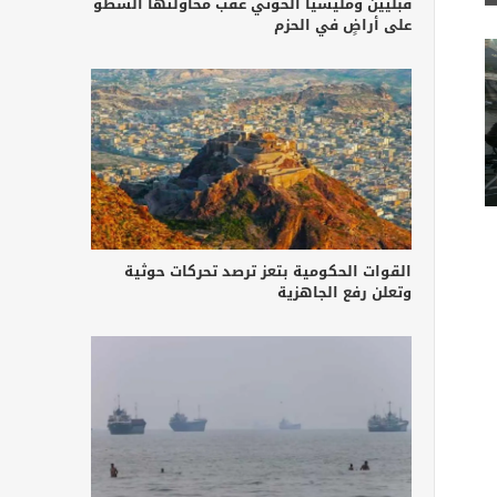
قبليين ومليشيا الحوثي عقب محاولتها السطو
على أراضٍ في الحزم
القوات الحكومية بتعز ترصد تحركات حوثية
وتعلن رفع الجاهزية