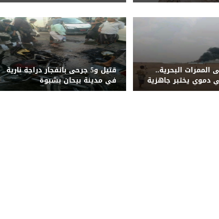
م امرأة وطفل
الضربة ونحذر من تداول الشائعات
 الممرات البحرية..
قتيل و5 جرحى بانفجار دراجة نارية
 دموي يختبر جاهزية
في مدينة بيحان بشبوة
منية