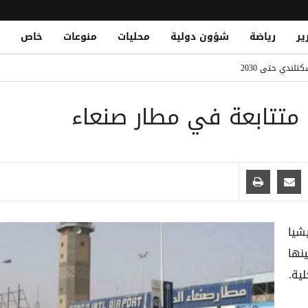
ير
رياضة
شؤون دولية
محليات
منوعات
خاص
ناصر من تنظيم القاعدة في الهجوم الحوثي على معسكر الرويك بمأرب
لندي حتى 2030
 في نجران ويصيب 11 مدنياً بينهم امرأة وطفل
Yemen Defense Ministry Vows Reta
 اليمنية: لا خسائر بشرية جراء الضربة ونحذر من تداول الشائعات
ن وتوقف مشتبهاً به في تهريب
شيا
نها
ية.