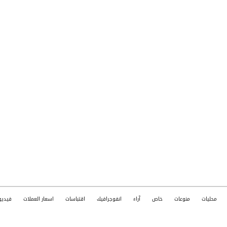
محليات
منوعات
خاص
آراء
انفوجرافيك
اقتباسات
اسعار العملات
فيديو