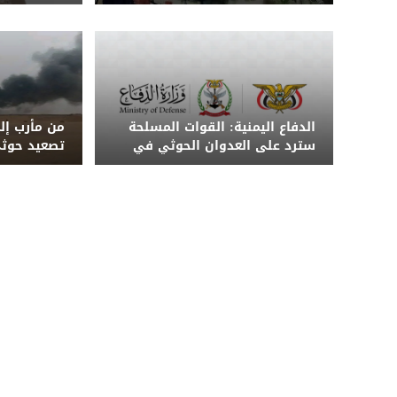
الهجوم الحوثي على معسكر
مدنياً بينه
الرويك بمأرب
الدفاع اليمنية: القوات المسلحة
من مأرب إلى
سترد على العدوان الحوثي في
تصعيد حوثي
الزمان والمكان المناسبين
الحكومة الي