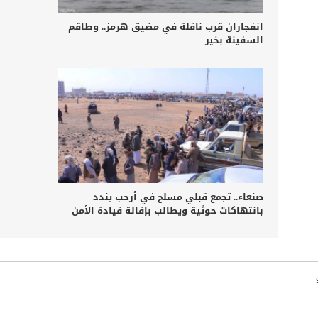
انفجاران قرب ناقلة في مضيق هرمز.. وطاقم
السفينة بخير
صنعاء.. تجمع قبلي مسلح في أرحب يندد
بانتهاكات حوثية ويطالب بإقالة قيادة الأمن