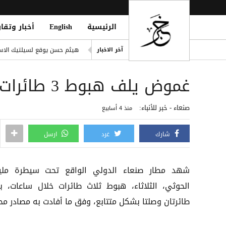
الرئيسية
English
أخبار وتقار
انفراد| مصادر تكشف مشاركة ع
هيثم حسن يوقع لسيلتيك الاسكت
آخر الاخبار
التحالف: هجوم حوثي يستهدف أعياناً مدنية
غموض يلف هبوط 3 طائرات متتابعة في مطار صنعاء
liation Against Houthi Attacks
الفرقة الثالثة في قوات الطوارئ
صنعاء - خبر للأنباء:
منذ 4 أسابيع
اليونان تنقذ عشرات المهاجري
شارك
غرد
ارسل
شهد مطار صنعاء الدولي الواقع تحت سيطرة ملي
الحوثي، الثلاثاء، هبوط ثلاث طائرات خلال ساعات، بي
طائرتان وصلتا بشكل متتابع، وفق ما أفادت به مصادر محل