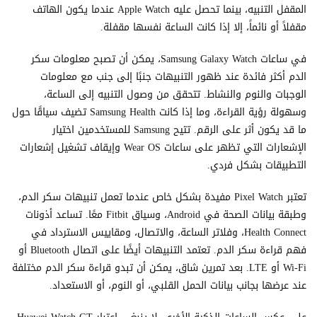
المقفل التنبيه، بينما تحصل عليه Apple Watch عندما يكون الهاتف
مقفلاً أو نائماً، إلا إذا كانت الساعة نفسها مقفلة.
في ساعات Samsung Galaxy Watch، يمكن أن تصبح معلومات سكر
الدم أكثر فائدة عند ظهور التنبيهات جنبًا إلى جنب مع معلومات
الوجبات والنوم والنشاط. تتحقق من وصول التنبيه إلى الساعة،
وسهولة رؤية القراءة، وما إذا كانت Samsung Health تضيف سياقًا حول
ما قد يكون أثر على الرقم. تتيح Samsung للمستخدمين اختيار
الإشعارات التي تظهر على ساعات Wear OS وإيقاف تشغيل إشعارات
التطبيقات بشكل فردي.
تعتبر Pixel Watch مفيدة بشكل خاص عندما تعمل تنبيهات سكر الدم،
وطبقة بيانات الصحة في Android، وسياق Fitbit معًا. تساعد أذونات
Health Connect، وفلاتر الساعة، والاتصال، ومقاييس الاسترداد في
فهم قراءة سكر الدم. تعتمد التنبيهات أيضًا على اتصال Bluetooth أو
Wi-Fi أو LTE. بعد تمرين شاق، يمكن أن تبدو قراءة سكر الدم مختلفة
عند عرضها بجانب بيانات الحمل القلبي، أو النوم، أو الاستعداد.