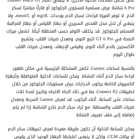
على عكس الساعات الذكية الأخرى، لا ينبغي اعتبار Huawei Watch GT
6 Pro شاشة عرض مستمرة لمستوى الجلوكوز أو قارئًا مباشرًا لسكر
الدم. لا توفر الميزة قراءات لسكر الدم بوحدات mg/dL أو mmol/L، ولا
ينبغي أن تحل محل الفحص السريري أو جهاز القياس أو جهاز المراقبة
المستمر للجلوكوز. قد يختلف التوفر حسب المنطقة أيضًا. تشمل ميزات
الصحة في GT 6 Pro تتبع النوم، ومعدل ضربات القلب، وتشبع
الأكسجين بالدم أثناء النوم، وقياس الإجهاد، ومعدل ضربات القلب
طوال اليوم.
بالنسبة لساعات Garmin، تكمن المشكلة الرئيسية في مكان ظهور
قراءة سكر الدم أثناء النشاط. يمكن للساعات الذكية المتوافقة وأجهزة
الكمبيوتر الخاصة بركوب الدراجات عرض مستويات الجلوكوز من خلال
تطبيقات Connect IQ، بما في ذلك اتجاه الاتجاه وتاريخ لمدة ثلاث
ساعات على الساعة. أثناء الركوب، قد تعرض Garmin السرعة ومعدل
ضربات القلب والمسافة، مع ترك سكر الدم خارج الشاشة إذا لم يتم
إضافته إلى ملف تعريف النشاط.
يمكن للساعة الذكية أن تكون طريقة مفيدة لعرض تنبيهات سكر الدم
أو بيانات CGM، ولكن لا ينبغي اعتبارها الجهاز الوحيد الذي يقيس