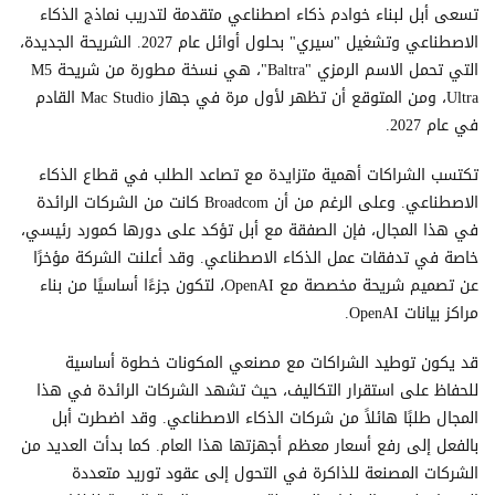
تسعى أبل لبناء خوادم ذكاء اصطناعي متقدمة لتدريب نماذج الذكاء
الاصطناعي وتشغيل "سيري" بحلول أوائل عام 2027. الشريحة الجديدة،
التي تحمل الاسم الرمزي "Baltra"، هي نسخة مطورة من شريحة M5
Ultra، ومن المتوقع أن تظهر لأول مرة في جهاز Mac Studio القادم
في عام 2027.
تكتسب الشراكات أهمية متزايدة مع تصاعد الطلب في قطاع الذكاء
الاصطناعي. وعلى الرغم من أن Broadcom كانت من الشركات الرائدة
في هذا المجال، فإن الصفقة مع أبل تؤكد على دورها كمورد رئيسي،
خاصة في تدفقات عمل الذكاء الاصطناعي. وقد أعلنت الشركة مؤخرًا
عن تصميم شريحة مخصصة مع OpenAI، لتكون جزءًا أساسيًا من بناء
مراكز بيانات OpenAI.
قد يكون توطيد الشراكات مع مصنعي المكونات خطوة أساسية
للحفاظ على استقرار التكاليف، حيث تشهد الشركات الرائدة في هذا
المجال طلبًا هائلاً من شركات الذكاء الاصطناعي. وقد اضطرت أبل
بالفعل إلى رفع أسعار معظم أجهزتها هذا العام. كما بدأت العديد من
الشركات المصنعة للذاكرة في التحول إلى عقود توريد متعددة