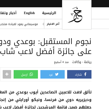
الرئيسية
English
أخبار وتقار
d by Projectile Off Oman Coast
موسيماني يعود لقيادة منتخب جنو
آخر الاخبار
هجوم بمقذوف مجهول يستهدف
نجوم المستقبل: بوعدي ودو
مكتب حقوق إنسان بالحديدة يد
إصابة مواطن وزوجته بقصف حو
على جائزة أفضل لاعب شاب 
المقاومة الوطنية تستهدف موا
رياضة - وكالات
منذ 4 أسابيع
شارك
غرد
ارسل
تألق لافت للاعبين الصاعدين أيوب بوعدي من المغ
وديزيريه دوي من فرنسا، ونيكو أورايلي من إنجلت
جعلهم ضمن قائمة المرشحين لجائزة أفضل لاعب 