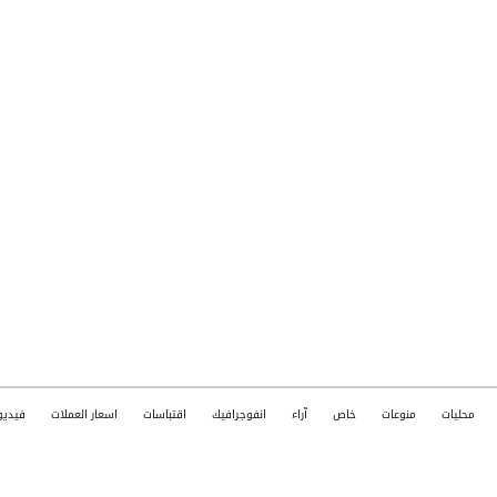
محليات
منوعات
خاص
آراء
انفوجرافيك
اقتباسات
اسعار العملات
فيديو