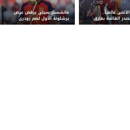
أغنى عالمياً..
مانشستر سيتي يرفض عرض
صدر القائمة بفارق
برشلونة الأول لضم رودري