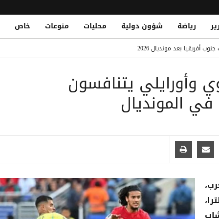
ير
رياضة
شؤون دولية
محليات
منوعات
خاص
Vessel Damage
ب أفريقيا بعد مونديال 2026
 سفينة قبالة سواحل سلطنة عُمان
ي وأورايلي يتنافسون
ين تهجير مليشيا الحوثي للمدنيين جنوب الجراحي وجبل راس
ثي استهدف منزلهما جنوب الحديدة
في المونديال
قع حوثية جنوب الحديدة وتضرب مراكز قيادة وتحصينات
رب،
را،
شاب