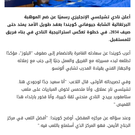
أعلن نادي تشيلسي الإنجليزي رسميًا عن ضم الموهبة
البرتغالية الشابة جيوفاني كويندا بعقد طويل الأمد يمتد حتى
صيف 2034، في خطوة تعكس استراتيجية النادي في بناء فريق
للمستقبل.
أعرب كويندا عن سعادته الغامرة بالانضمام إلى صفوف "البلوز"، مؤكدًا
تطلعه لبدء مسيرته مع الفريق والعمل جنبًا إلى جنب مع زملائه
والجهاز الفني بقيادة المدرب تشابي ألونسو.
وفي تصريحاته الأولى، قال اللاعب: "أنا سعيد جدًا لوجودي هنا.
تشيلسي نادٍ عملاق، وأنا متحمس لخوض المباريات على ملعب
ستامفورد بريدج. النادي منحني ثقة كبيرة، وأنا فخور بارتداء هذا
القميص."
وعند سؤاله عن مركزه المفضل، أوضح كويندا: "أفضل اللعب في مركز
الجناح الأيمن، فهو المركز الذي أستمتع باللعب فيه."