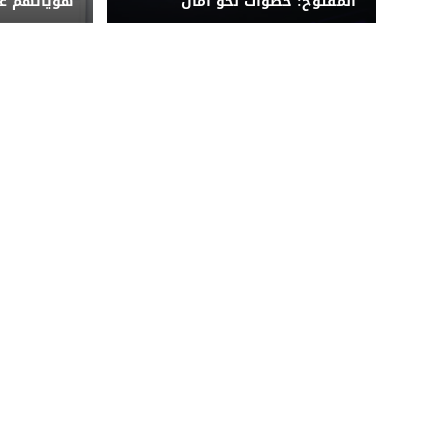
المفتوح: خطوات نحو أمان
هوياتهم عن
مؤسسي معزز
BCC