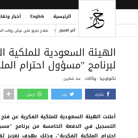
الرئيسية
English
أخبار وتقار
ling of Homes South of Hodeidah
صلاح يتربع على عرش رواتب الد
آخر الاخبار
إصابة مدنيين اثنين جراء قصف
الهيئة السعودية للملكية ال
ديوماندي يكتب التاريخ: أغلى ص
d Houthi Attack on Marib Camp
لبرنامج "مسؤول احترام الملك
انفراد| مصادر تكشف مشاركة ع
تكنولوجيا - وكالات
منذ شهرين
شارك
غرد
ارسل
أعلنت الهيئة السعودية للملكية الفكرية عن فتح 
التسجيل في الدفعة الخامسة من برنامج "مس
احترام الملكية الفكرية"، وذلك بهدف تعزيز ثق