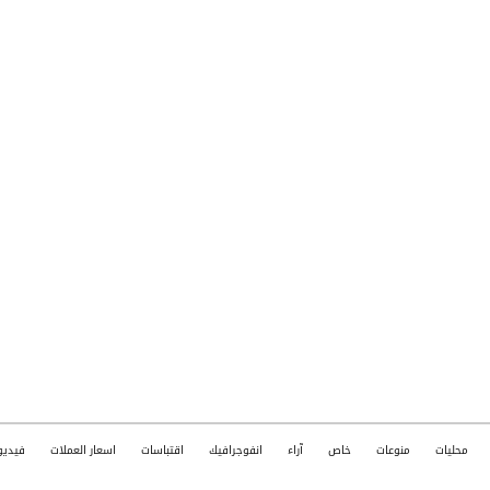
محليات
منوعات
خاص
آراء
انفوجرافيك
اقتباسات
اسعار العملات
فيديو