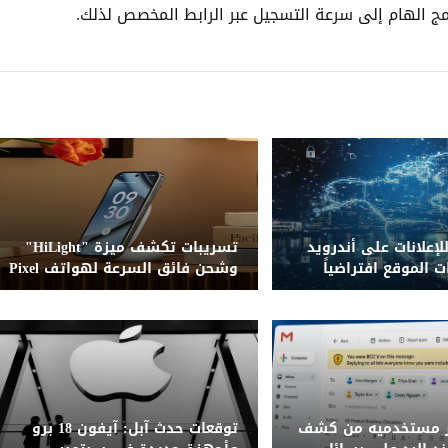
امج الهام إلى سرعة التسجيل عبر الرابط المخصص لذلك.
بعة SDK للإعلانات على أندرويد
تسريبات تكشف ميزة "HiLight"
ت الموقع افتراضياً
وشحن فائق السرعة لهواتف Pixel
11
ر مستخدميه من كشف
توقعات حدث آبل: آيفون 18 برو