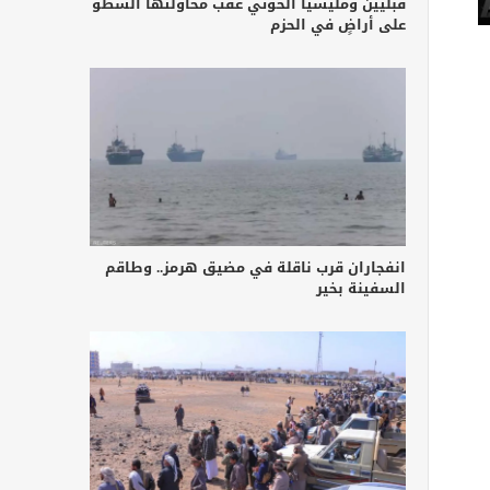
قبليين ومليشيا الحوثي عقب محاولتها السطو
على أراضٍ في الحزم
انفجاران قرب ناقلة في مضيق هرمز.. وطاقم
السفينة بخير