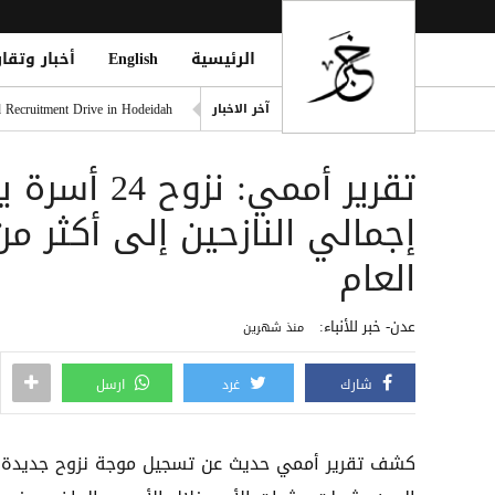
الرئيسية
English
أخبار وتقار
هالاند يتفوق على ميسي ورونا
 Recruitment Drive in Hodeidah
آخر الاخبار
ضبط امرأتين بحوزتهما مخدرات
تقرير أممي: 
سيرجي روبيرتو يطير إلى أمريك
حملة حشد حوثية واسعة في الح
مصر تحذر: مخطط تهجير الفلسط
العام
عدن- خبر للأنباء:
منذ شهرين
شارك
غرد
ارسل
كشف تقرير أممي حديث عن تسجيل موجة نزوح جديدة