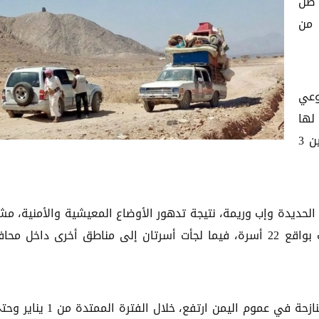
 ظل
 من
وعي
لها
رصدت نزوح 24 أسرة، تضم 144 فرداً، خلال الفترة ما بين 3
حديدة وإب وريمة، نتيجة تدهور الأوضاع المعيشية والأمنية، مش
إلى أن غالبية الأسر النازحة استقرت في محافظة مأرب بواقع 22 أسرة، فيما لجأت أسرتان إلى مناطق أخرى داخل 