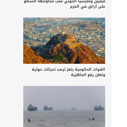
قبليين ومليشيا الحوثي عقب محاولتها السطو
على أراضٍ في الحزم
القوات الحكومية بتعز ترصد تحركات حوثية
وتعلن رفع الجاهزية