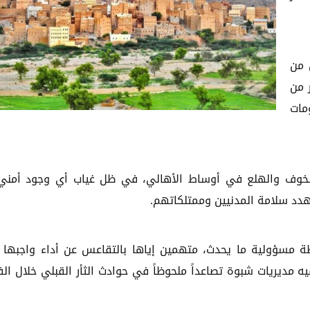
 من
 من
مات
الخوف والهلع في أوساط الأهالي، في ظل غياب أي وجود أمني
دد سلامة المدنيين وممتلكاتهم.
ظة مسؤولية ما يحدث، متهمين إياها بالتقاعس عن أداء واجبها
ه مديريات شبوة تصاعداً ملحوظاً في حوادث الثأر القبلي خلال الف