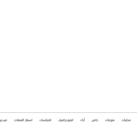
محليات
منوعات
خاص
آراء
انفوجرافيك
اقتباسات
اسعار العملات
فيديو