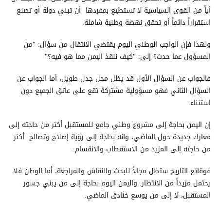
أياً من القوى السياسية لا تستطيع بمفردها أن تبني دولة أو تصنع
استقراراً دائماً أو تحقق نهضة وطنية شاملة.
ولهذا فإن الواجب الوطني اليوم يقتضي الانتقال من سؤال: "من
المسؤول عما حدث؟ إلى: "كيف ننقذ اليمن مما هو فيه؟"
فالجواب عن السؤال الأول قد يظل محل جدل طويل، أما الجواب عن
السؤال الثاني فهو مسؤولية مشتركة تقع على عاتق الجميع دون
استثناء.
إن اليمن بحاجة إلى مشروع وطني جامع للمستقبل أكثر من حاجته إلى
معارك جديدة حول الماضي، وانه بحاجة إلى رؤية إصلاح وتصالح أكثر
من حاجته إلى المزيد من الاستقطاب والانقسام.
فوقائع التاريخ ستظل مجالاً للبحث والنقاش والمراجعة، أما الوطن فلا
يحتمل مزيداً من الانتظار. واليمن اليوم بحاجة إلى من يبني جسور
المستقبل، لا إلى من يوسع خنادق الماضي.