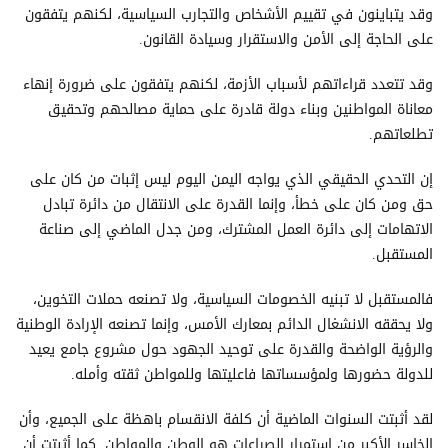
وقد يتباينون في تقييم الأشخاص والتجارب السياسية، لكنهم يتفقون
على الحاجة إلى الأمن والاستقرار وسيادة القانون.
وقد تتعدد قراءاتهم لأسباب الأزمة، لكنهم يتفقون على ضرورة إنهاء
معاناة المواطنين وبناء دولة قادرة على حماية مصالحهم وتحقيق
تطلعاتهم.
إن التحدي الحقيقي الذي يواجه اليمن اليوم ليس إثبات من كان على
حق ومن كان على خطأ، وإنما القدرة على الانتقال من دائرة تبادل
الاتهامات إلى دائرة العمل المشترك، ومن جدل الماضي إلى صناعة
المستقبل.
فالمستقبل لا تبنيه الخصومات السياسية، ولا تصنعه حملات التخوين،
ولا يحققه الانشغال الدائم بمعارك الأمس، وإنما تصنعه الإرادة الوطنية
والرؤية الواضحة والقدرة على توحيد الجهود حول مشروع جامع يعيد
للدولة حضورها ولمؤسساتها فاعليتها وللمواطن ثقته وأمله.
لقد أثبتت السنوات الماضية أن كلفة الانقسام باهظة على الجميع، وأن
الخاسر الأكبر من استمرار الصراعات هو الوطن والمواطن. كما أثبتت أن