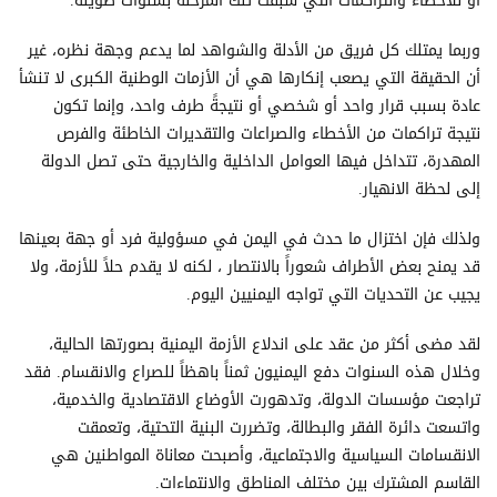
أو للأخطاء والتراكمات التي سبقت تلك المرحلة بسنوات طويلة.
وربما يمتلك كل فريق من الأدلة والشواهد لما يدعم وجهة نظره، غير
أن الحقيقة التي يصعب إنكارها هي أن الأزمات الوطنية الكبرى لا تنشأ
عادة بسبب قرار واحد أو شخصي أو نتيجةً طرف واحد، وإنما تكون
نتيجة تراكمات من الأخطاء والصراعات والتقديرات الخاطئة والفرص
المهدرة، تتداخل فيها العوامل الداخلية والخارجية حتى تصل الدولة
إلى لحظة الانهيار.
ولذلك فإن اختزال ما حدث في اليمن في مسؤولية فرد أو جهة بعينها
قد يمنح بعض الأطراف شعوراً بالانتصار ، لكنه لا يقدم حلاً للأزمة، ولا
يجيب عن التحديات التي تواجه اليمنيين اليوم.
لقد مضى أكثر من عقد على اندلاع الأزمة اليمنية بصورتها الحالية،
وخلال هذه السنوات دفع اليمنيون ثمناً باهظاً للصراع والانقسام. فقد
تراجعت مؤسسات الدولة، وتدهورت الأوضاع الاقتصادية والخدمية،
واتسعت دائرة الفقر والبطالة، وتضررت البنية التحتية، وتعمقت
الانقسامات السياسية والاجتماعية، وأصبحت معاناة المواطنين هي
القاسم المشترك بين مختلف المناطق والانتماءات.