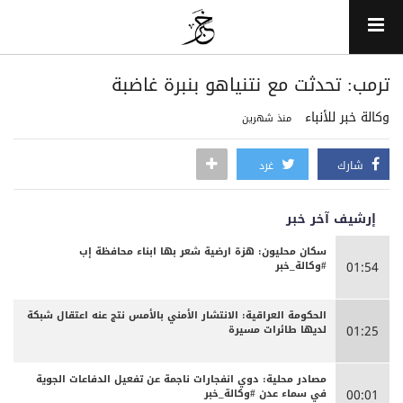
ترمب: تحدثت مع نتنياهو بنبرة غاضبة
وكالة خبر للأنباء
منذ شهرين
شارك
غرد
إرشيف آخر خبر
سكان محليون: هزة ارضية شعر بها ابناء محافظة إب
#وكالة_خبر
01:54
الحكومة العراقية: الانتشار الأمني بالأمس نتج عنه اعتقال شبكة
لديها طائرات مسيرة
01:25
مصادر محلية: دوي انفجارات ناجمة عن تفعيل الدفاعات الجوية
في سماء عدن #وكالة_خبر
00:01