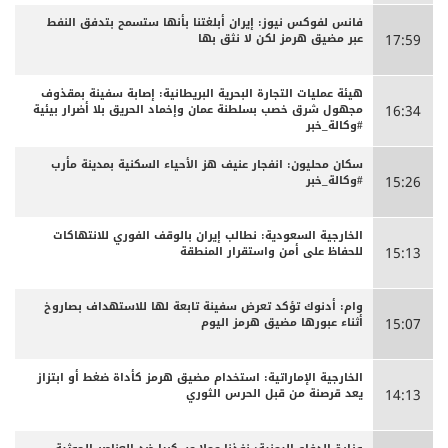
فانس لفوكس نيوز: إيران أبلغتنا بأنها ستسمح بتدفق النفط
عبر مضيق هرمز لكن لا نثق بها
17:59
هيئة عمليات التجارة البحرية البريطانية: إصابة سفينة بمقذوف
مجهول شرق خصب بسلطنة عمان وإخماد الحريق بلا أضرار بيئية
16:34
#وكالة_خبر
سكان محليون: انفجار عنيف هز الأحياء السكنية بمدينة مأرب
#وكالة_خبر
15:26
الخارجية السعودية: نطالب إيران بالوقف الفوري للانتهاكات
للحفاظ على أمن واستقرار المنطقة
15:13
وام: أدنوك تؤكد تعرض سفينة تابعة لها للاستهداف بصاروخ
أثناء عبورها مضيق هرمز اليوم
15:07
الخارجية الإماراتية: استخدام مضيق هرمز كأداة ضغط أو ابتزاز
يعد قرصنة من قبل الحرس الثوري
14:13