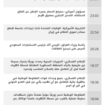
مسؤول أميركي: سنرفع الحصار بمجرد الإعلان عن اتفاق
لاستئناف الشحن التجاري بمضيق هرمز
23:03
الخارجية الأميركية: الولايات المتحدة تتخذ إجراءات حاسمة لقطع
مصادر تمويل النظام في إيران
22:54
رئاسة وزراء العراق: الزيدي أكد لرئيس الاستخبارات السعودي
الحرص على ترسيخ العلاقات
20:28
الإعلام العسكري: الدوريات البحرية رصدت زورقًا يتحرك بسرعة
غير طبيعية باتجاه المنطقة المحظورة المقابلة لمحطة كهرباء
18:37
المخا قبل أن تتعامل معه بالسلاح المناسب وتدمره
الإعلام العسكري: جميع وحدات قوات المقاومة الوطنية في
جاهزية عالية للتعامل مع أي تهديد يأتي من قبل العدو الحوثي
18:36
في البر أو البحر
المقاومة الوطنية تدمر زورقاً حوثياً مفخخاً حاول استهداف
سفينة نفطية بالقرب من محطة الكهرباء بالمخا #وكالة_خبر
18:04