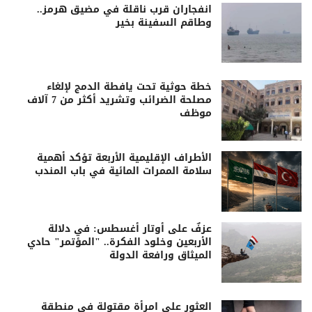
انفجاران قرب ناقلة في مضيق هرمز..
وطاقم السفينة بخير
خطة حوثية تحت يافطة الدمج لإلغاء
مصلحة الضرائب وتشريد أكثر من 7 آلاف
موظف
الأطراف الإقليمية الأربعة تؤكد أهمية
سلامة الممرات المائية في باب المندب
عزفٌ على أوتار أغسطس: في دلالة
الأربعين وخلود الفكرة.. "المؤتمر" حادي
الميثاق ورافعة الدولة
العثور على امرأة مقتولة في منطقة