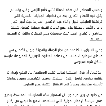
وبحسب المصادر، فإن هذه الحملة تأتي كأمر الزامي وفي وقت لم
يفق فيه القطاع التجاري بعد من تداعيات الجبايات القسرية التي
فرضتها المليشيا قبيل وأثناء عيد الأضحى المبارك؛ حيث أُجبر التجار
ورجال الأعمال حينها على دفع تبرعات نقدية وعينية ضخمة، شملت
مواشي وأضاحي العيد، تحت مسميات دعم الجبهات والزيارات العيدية
لمقاتليها.
وفي السياق، شكا عدد من تجار الجملة والتجزئة ورجال الأعمال في
مناطق سيطرة الانقلاب، من تصاعد الضغوط الابتزازية المفروضة عليهم
بشكل شبه أسبوعي.
مؤكدين أن فرق المليشيا لطالما تهدد الممتنعين عن الدفع بإجراءات
عقابية صارمة، تشمل إغلاق المحلات، وسحب التراخيص، وفرض غرامات
تأديبية مضاعفة، وصولاً إلى الاعتقال بتهمة عدم التعاون.
من جانبهم، يرى مراقبون أن استمرار هذه الممارسات الممنهجة يندرج
ضمن سياسة الإفقار الحوثية التي تستهدف تدمير ما تبقى من ركائز