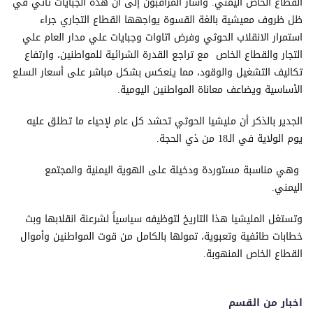
القطاع الخاص اليمني. وأشار المراقبون إلى أن هذه الجبايات تأتي في
ظل ظروف معيشية بالغة القسوة يواجهها القطاع التجاري جراء
استمرار الانقلاب الحوثي وفرض اتاوات وجبايات علي مدار العام علي
التجار والقطاع الخاص مع تراجع القدرة الشرائية للمواطنين، وارتفاع
تكاليف التشغيل والوقود، مما ينعكس بشكل مباشر على أسعار السلع
الأساسية ويضاعف معاناة المواطنين اليومية.
الجدير بالذكر أن مليشيا الحوثي تحشد كل عام لإحياء ما تطلق عليه
يوم الولاية في الـ18 من ذي الحجة.
وهي مناسبة مستوردة ودخيلة على الهوية اليمنية والمجتمع
اليمني.
وتستغل المليشيا هذا التاريخ لتوظيفه سياسياً لشرعنة انقلابها وبث
خطابات طائفية وتعبوية، تمولها بالكامل من قوت المواطنين وأموال
القطاع الخاص المنهوبة.
اخبار من القسم