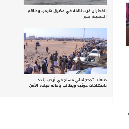
انفجاران قرب ناقلة في مضيق هرمز.. وطاقم
السفينة بخير
صنعاء.. تجمع قبلي مسلح في أرحب يندد
بانتهاكات حوثية ويطالب بإقالة قيادة الأمن