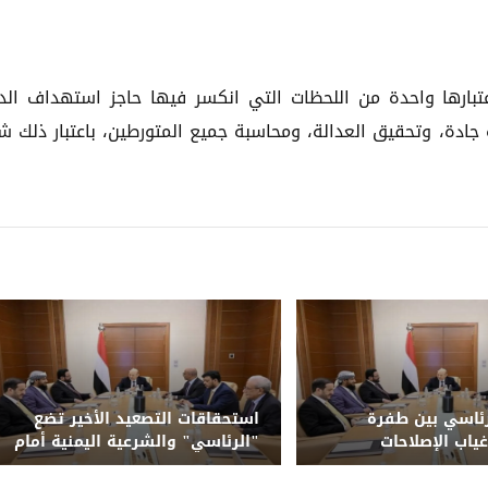
عتبارها واحدة من اللحظات التي انكسر فيها حاجز استهداف الد
دة، وتحقيق العدالة، ومحاسبة جميع المتورطين، باعتبار ذلك شر
ئاسي بين طفرة
استحقاقات التصعيد الأخير تضع
غياب الإصلاحات
"الرئاسي" والشرعية اليمنية أمام
حتمية الحسم وإنهاء الانقلاب
الحوثي