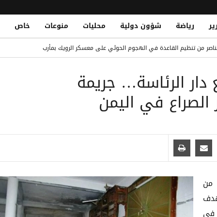
ير
رياضة
شؤون دولية
محليات
منوعات
خاص
Al-Qaeda Elements Reportedly Aide
ناصر من تنظيم القاعدة في الهجوم الحوثي على معسكر الرويك بمأرب
لندي حتى 2030
جامع دار الرئاسة… جريمة
 في نجران ويصيب 11 مدنياً بينهم امرأة وطفل
Yemen Defense Ministry Vows Reta
الصراع في اليمن
 اليمنية: لا خسائر بشرية جراء الضربة ونحذر من تداول الشائعات
واحدة من
هدف
 في