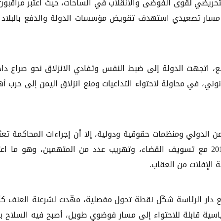
تحريضي لقوى الفوضى والانقلاب في الساحات، حيث اعتبر مراقبون
ن مسار تصعيدي استهدف تقويض مؤسسات الدولة والدفع بالبلاد 
ع، اتجهت الدولة إلى ضبط النفس وتفادي الانزلاق نحو صراع دا
وني، في محاولة لاحتواء التداعيات ومنع انزلاق اليمن إلى حرب أه
ن الدولي ومنظمات حقوقية ودولية، إلا أن إجراءات المحاكمة تعث
في ظل مماطلة واضحة من السلطات الجديدة بعد 2011 مع تسويف القضاء، وتهريب عدد من المتهمين، وهو ما ا
الإفلات من العقاب.
ع دار الرئاسة شكّل نقطة تحول مفصلية، مهّدت لشرعنة العنف كأ
ية قابلة للاحتواء إلى مسار فوضوي طويل، أصبح فيه السلاح بدي