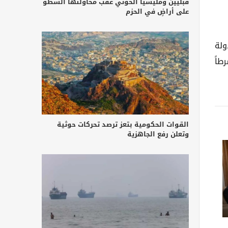
قبليين ومليشيا الحوثي عقب محاولتها السطو
على أراضٍ في الحزم
ولة
طاً
القوات الحكومية بتعز ترصد تحركات حوثية
وتعلن رفع الجاهزية