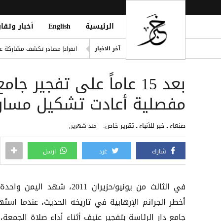
الرئيسية
English
أخبار وتقار
d Houthi Attack on Marib Camp
انفراد| مصادر تكشف مشاركة ع
آخر الاخبار
هيثم حسن يوقع لسيلتيك الاسكت
بعد 15 عاماً على تفجير 
التحالف: هجوم حوثي يستهدف أعياناً مدنية
liation Against Houthi Attacks
مفصلية أعادت تشكيل مسار 
الفرقة الثالثة في قوات الطوارئ
صنعاء ـ خبر للأنباء ـ تقرير خاص:
منذ شهرين
شارك
غرد
ارسل
في الثالث من يونيو/حزيران 2011، شهد اليمن 
أخطر الجرائم الإرهابية في تاريخه الحديث، عندما استُ
جامع دار الرئاسة بتفجير عنيف أثناء أداء صلاة الجمعة،