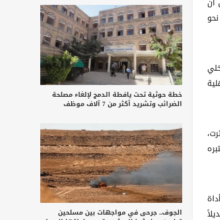
 أن
نحو
خلي
لية
خطة حوثية تحت يافطة الدمج لإلغاء مصلحة
الضرائب وتشريد أكثر من 7 آلاف موظف
رت،
عتبره
داة
الجوف.. جرحى في مواجهات بين مسلحين
لاً