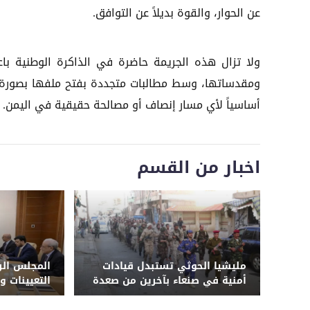
عن الحوار، والقوة بديلاً عن التوافق.
ولا تزال هذه الجريمة حاضرة في الذاكرة الوطنية با
ومقدساتها، وسط مطالبات متجددة بفتح ملفها بصورة جا
أساسياً لأي مسار إنصاف أو مصالحة حقيقية في اليمن.
اخبار من القسم
مليشيا الحوثي تستبدل قيادات
المجلس الر
أمنية في صنعاء بآخرين من صعدة
التعيينات و
وحجة وترسل ضباطاً إلى دورات
طائفية وجبهات القتال في 3