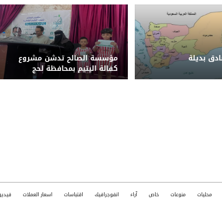
دق بديلة
مؤسسة الصالح تدشن مشروع
كفالة اليتيم بمحافظة لحج
محليات
منوعات
خاص
آراء
انفوجرافيك
اقتباسات
اسعار العملات
فيديو