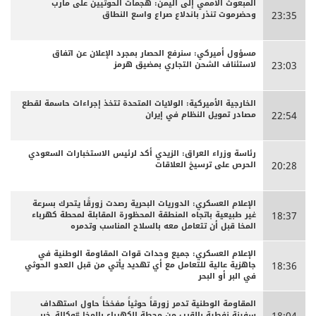
المبعوث الأممي إلى اليمن: هجمات الحوثيين على مأرب
وحضرموت تنذر باندلاع صراع واسع النطاق
23:35
مسؤول أميركي: سنرفع الحصار بمجرد الإعلان عن اتفاق
لاستئناف الشحن التجاري بمضيق هرمز
23:03
الخارجية الأميركية: الولايات المتحدة تتخذ إجراءات حاسمة لقطع
مصادر تمويل النظام في إيران
22:54
رئاسة وزراء العراق: الزيدي أكد لرئيس الاستخبارات السعودي
الحرص على ترسيخ العلاقات
20:28
الإعلام العسكري: الدوريات البحرية رصدت زورقًا يتحرك بسرعة
غير طبيعية باتجاه المنطقة المحظورة المقابلة لمحطة كهرباء
18:37
المخا قبل أن تتعامل معه بالسلاح المناسب وتدمره
الإعلام العسكري: جميع وحدات قوات المقاومة الوطنية في
جاهزية عالية للتعامل مع أي تهديد يأتي من قبل العدو الحوثي
18:36
في البر أو البحر
المقاومة الوطنية تدمر زورقاً حوثياً مفخخاً حاول استهداف
سفينة نفطية بالقرب من محطة الكهرباء بالمخا #وكالة_خبر