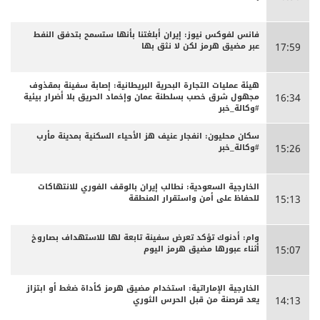
فانس لفوكس نيوز: إيران أبلغتنا بأنها ستسمح بتدفق النفط
عبر مضيق هرمز لكن لا نثق بها
17:59
هيئة عمليات التجارة البحرية البريطانية: إصابة سفينة بمقذوف
مجهول شرق خصب بسلطنة عمان وإخماد الحريق بلا أضرار بيئية
16:34
#وكالة_خبر
سكان محليون: انفجار عنيف هز الأحياء السكنية بمدينة مأرب
#وكالة_خبر
15:26
الخارجية السعودية: نطالب إيران بالوقف الفوري للانتهاكات
للحفاظ على أمن واستقرار المنطقة
15:13
وام: أدنوك تؤكد تعرض سفينة تابعة لها للاستهداف بصاروخ
أثناء عبورها مضيق هرمز اليوم
15:07
الخارجية الإماراتية: استخدام مضيق هرمز كأداة ضغط أو ابتزاز
يعد قرصنة من قبل الحرس الثوري
14:13