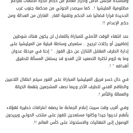
ومناشدة مجلس الأمن وأحرار العالم من حكام الكرة الالتفات لمزاعم
مظلومية المليشيا !.. كما سيصدر الحوثي من محكمة جنوب غرب
الحديدة قرارا قضائيا ضد الحكم وتقنية الفار.. الفاران من العدالة ومن
حكم الإعدام !!.
عند انتهاء الوقت الأصلي للمباراة بالتعادل لن يكون هناك شوطين
إضافيين أو ركلات ترجيح .. ستعرض وساطة قبلية من الميليشيا على
إدارة الطرف المقابل التنازل عن حق الفوز.. " إحنا في مرحلة عدوان
وما به لزوم لكثرة التصعيد لأن العدو قد يستغل المسألة لتحقيق
أهدافه " !.
في حال خسر فريق الميليشيا المباراة على الفور سيتم اعتقال اللاعبين
والطاقم الفني للطرف الآخر وربما نصف المشجعين بتهمة الخيانة
والعمالة والتآمر !.
وفي أقرب وقت سيبث إعلام الجماعة ما يصفه اعترافات خطيرة لهؤلاء
بأنهم تدربوا جيدا وكانوا مستعدين للفوز على منتخب الحوثي ويريدون
الوصول إلى النهائيات والاستحواذ على كأس العالم !!.