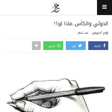
الحوثي والكأس..ماذا لو؟!
نوح ادريس
منذ شهر
شارك
غرد
ارسل