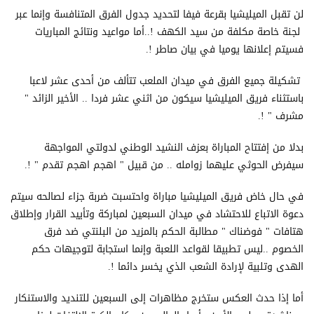
لن تقبل الميليشيا بقرعة فيفا لتحديد جدول الفرق المتنافسة وإنما عبر
لجنة خاصة مكلفة من سيد الكهف !..أما مواعيد ونتائج المباريات
فسيتم إعلانها يوميا في بيان صاطر !.
تشكيلة جميع الفرق في ميدان الملعب تتألف من أحدى عشر لاعبا
باستثناء فريق الميليشيا سيكون من اثني عشر فردا .. الأخير الزائد "
مشرف " !.
بدلا من إفتتاح المباراة بعزف النشيد الوطني لدولتي المواجهة
سيفرض الحوثي عليهما زوامله .. من قبيل " اهجم اهجم تقدم " !.
في حال خاض فريق الميليشيا مباراة واحتسبت ضربة جزاء لصالحه سيتم
دعوة الاتباع للاحتشاد في ميدان السبعين لمباركة وتأييد القرار وإطلاق
هتافات " فوضناك " مطالبة الحكم بالمزيد من البلنتي ضد فرق
الخصوم ..ليس تطبيقا لقواعد اللعبة وإنما استجابة لتوجيهات حكم
الهدى وتلبية لإرادة الشعب الذي يخسر دائما !.
أما إذا حدث العكس ستخرج مظاهرات إلى السبعين للتنديد والاستنكار