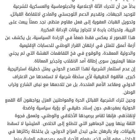
بدلاً من أن تتحرك الآلة الإعلامية والدبلوماسية والعسكرية للشرعية
لتوحيد الجبهات، وتقديم الدعم اللوجستي والمادي لانتفاضة القبائل،
وتحويل الهبات العفوية إلى فعل مقاوم منظم، نجد صمتاً يبعث على
الريبة، وتحركات باردة لا تتجاوز بيانات الإدانة المكررة.
هذا القصور لا يعكس فقط ضعفاً في الإرادة السياسية، بل يكشف عن
أزمة أعمق تتمثل في ارتهان القرار الوطني للحسابات الإقليمية
والدولية المعقدة، والوقوع في فخ التفاهمات الهشة التي لم يجني
منها اليمنيون سوى إطالة أمد الانقلاب وتجذير المعاناة.
إن عدم استثمار الشرعية لهذا التصدع الحوثي يمثل خطيئة استراتيجية
كبرى. فالقوة الحقيقية لأي سلطة شرعية لا تستمدها من الاعتراف
الدولي ومقاعد الأمم المتحدة، بل من تلاحمها مع نبض الشارع وتراب
الوطن.
وحين تترك الشرعية القبائل الحرة والمواطنين العزل يواجهون آلة القمع
الحوثية بمفردهم، دون إسناد حقيقي أو رؤية سياسية واضحة
لإنقاذهم، فإنها تقامر برصيدها الأخلاقي والوطني، وتعمق فجوة
الثقة بينها وبين الجماهير التي تتطلع إلى الخلاص. المليشيا لا تسقط
بالبيانات، ولا بالرهان على تبدل المزاج الدولي، بل بخلخلة ركائزها في
الداخل، وهو الأمر الذي يفعله الأحرار اليوم بصدورهم العارية بينما