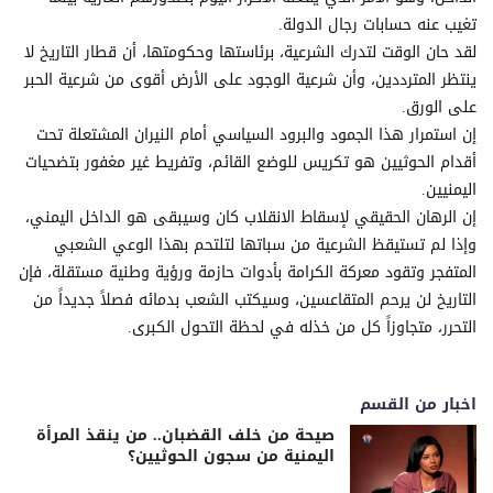
تغيب عنه حسابات رجال الدولة.
لقد حان الوقت لتدرك الشرعية، برئاستها وحكومتها، أن قطار التاريخ لا
ينتظر المترددين، وأن شرعية الوجود على الأرض أقوى من شرعية الحبر
على الورق.
إن استمرار هذا الجمود والبرود السياسي أمام النيران المشتعلة تحت
أقدام الحوثيين هو تكريس للوضع القائم، وتفريط غير مغفور بتضحيات
اليمنيين.
إن الرهان الحقيقي لإسقاط الانقلاب كان وسيبقى هو الداخل اليمني،
وإذا لم تستيقظ الشرعية من سباتها لتلتحم بهذا الوعي الشعبي
المتفجر وتقود معركة الكرامة بأدوات حازمة ورؤية وطنية مستقلة، فإن
التاريخ لن يرحم المتقاعسين، وسيكتب الشعب بدمائه فصلاً جديداً من
التحرر، متجاوزاً كل من خذله في لحظة التحول الكبرى.
اخبار من القسم
صيحة من خلف القضبان.. من ينقذ المرأة
اليمنية من سجون الحوثيين؟