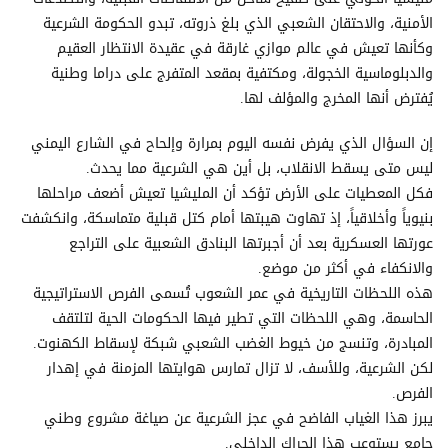
الأمنية، والاحتقان الشعبي الذي بلغ ذروته، تبدو الحكومة الشرعية
وكأنها تعيش في عالم موازي غارقة في عقيدة الانتظار العقيم
والدبلوماسية الخجولة، ومكتفية بمقعد المتفرج على دراما وطنية
يُفترض أنها المخرج والمؤلف لها.
إن السؤال الذي يفرض نفسه اليوم بمرارة وإلحاح في الشارع اليمني
ليس متى يسقط الانقلاب، بل أين هي الشرعية مما يحدث.
فكل المعطيات على الأرض تؤكد أن المليشيا تعيش أضعف مراحلها
بنيوياً وأخلاقياً، إذ تهاوت هيبتها أمام كتل قبلية متماسكة، وانكشفت
عورتها العسكرية بعد أن أجبرتها البنادق الشعبية على التراجع
والانكفاء في أكثر من موضع.
هذه اللحظات التاريخية في عمر الشعوب تُسمى الفرص الاستراتيجية
الحاسمة، وهي اللحظات التي تطير فيها الحكومات الحية لتلتقف
المبادرة، وتنسج من خيوط الغضب الشعبي شبكة لإسقاط الكهنوت.
لكن الشرعية، وللأسف، لا تزال تمارس هوايتها المزمنة في إهدار
الفرص.
يبرز هذا الغياب الفاضح في عجز الشرعية عن صياغة مشروع وطني
جامع يستوعب هذا الحراك الداخلي.