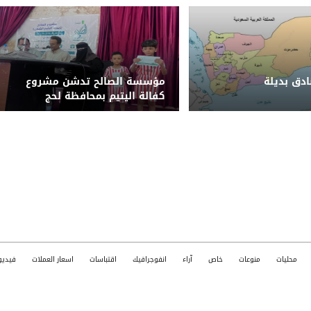
دق بديلة
مؤسسة الصالح تدشن مشروع
كفالة اليتيم بمحافظة لحج
محليات
منوعات
خاص
آراء
انفوجرافيك
اقتباسات
اسعار العملات
فيديو