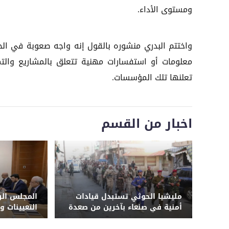
ومستوى الأداء.
واختتم البدري منشوره بالقول إنه واجه صعوبة في ال
معلومات أو استفسارات مهنية تتعلق بالمشاريع والتم
تعلنها تلك المؤسسات.
اخبار من القسم
مليشيا الحوثي تستبدل قيادات
المجلس الر
أمنية في صنعاء بآخرين من صعدة
التعيينات و
وحجة وترسل ضباطاً إلى دورات
طائفية وجبهات القتال في 3