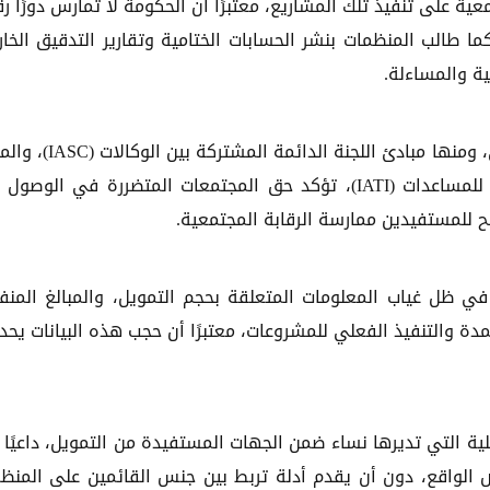
ية على تنفيذ تلك المشاريع، معتبرًا أن الحكومة لا تمارس دورًا رقاب
كما طالب المنظمات بنشر الحسابات الختامية وتقارير التدقيق الخا
ة والمساءلة.
وأشار إلى أن المبادئ والمعايير الدولية للعمل الإنساني، ومنها مبادئ اللجنة ال
الإنساني الأساسي (CHS)، ومبادرة الشفافية الدولية للمساعدات (IATI)، تؤكد حق المجتمعات المتضررة في الو
يح للمستفيدين ممارسة الرقابة المجتمعية.
ي ظل غياب المعلومات المتعلقة بحجم التمويل، والمبالغ المنف
مدة والتنفيذ الفعلي للمشروعات، معتبرًا أن حجب هذه البيانات يحد
لية التي تديرها نساء ضمن الجهات المستفيدة من التمويل، داعيًا 
ض الواقع، دون أن يقدم أدلة تربط بين جنس القائمين على المنظ