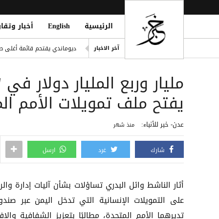
الرئيسية
English
أخبار وتقار
اليونيسف: 300 طفل قتيل في غزة خلال 300 يوم من وقف إطلاق النار
ديوماندي يقتحم قائمة أغلى صف
آخر الاخبار
i Mosque During Friday Prayers
مليار وربع المليار دولار ف
Cloudflare تطلق Kitesurf: متصفح خفيف للوكلاء الأذكياء
صلاح ضمن الأغنى عالمياً.. ورون
يفتح ملف تمويلات الأمم الم
مقتل يمني طعنًا داخل مسجد في
عدن- خبر للأنباء:
منذ شهر
شارك
غرد
ارسل
أثار الناشط وائل البدري تساؤلات بشأن آليات إدارة والر
على التمويلات الإنسانية التي تدخل اليمن عبر صندو
تديرهما الأمم المتحدة، مطالبًا بتعزيز الشفافية والإف