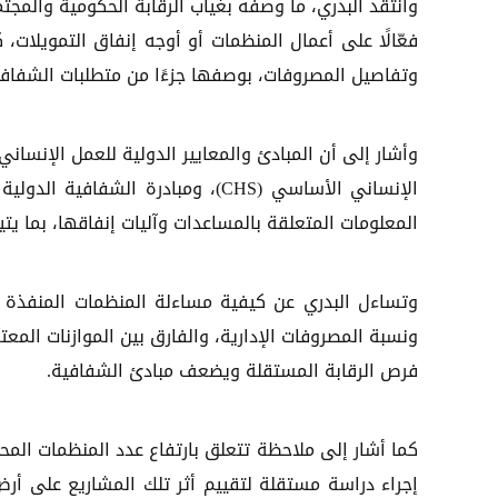
وانتقد البدري، ما وصفه بغياب الرقابة الحكومية والمجتمع
فعّالًا على أعمال المنظمات أو أوجه إنفاق التمويلات، 
وتفاصيل المصروفات، بوصفها جزءًا من متطلبات الشفافي
المعلومات المتعلقة بالمساعدات وآليات إنفاقها، بما يت
وتساءل البدري عن كيفية مساءلة المنظمات المنفذة ف
ونسبة المصروفات الإدارية، والفارق بين الموازنات المعت
فرص الرقابة المستقلة ويضعف مبادئ الشفافية.
كما أشار إلى ملاحظة تتعلق بارتفاع عدد المنظمات المح
إجراء دراسة مستقلة لتقييم أثر تلك المشاريع على أر