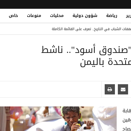
ير
رياضة
شؤون دولية
محليات
منوعات
خاص
قات الشباب في التاريخ.. تعرف على القائمة الكاملة
Yemeni National Fatally Stabbed in Somal
ي "صندوق أسود".. ناشط
الدو يتصدر القائمة بفارق كبير
تحدة باليمن
 الصومال أثناء أدائه صلاة الجمعة
قابة
قين
صاح