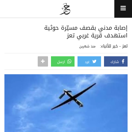
إصابة مدني بقصف مسيّرة حوثية
استهدف قرية غربي تعز
تعز - خبر للأنباء:
منذ شهرين
شارك
غرد
ارسل