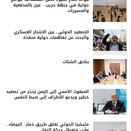
حوثية في جبهة حريب - عين بالمدفعية
والمسيرات
التصعيد الحوثي.. بين الانتحار العسكري
والبحث عن تفاهمات دولية منقذة
بنادق الشتات
المبعوث الأممي إلى اليمن يُحذر من تصعيد
خطير ويدعو الأطراف إلى ضبط النفس
مليشيا الحوثي تغلق طريق ذمار ـ البيضاء ـ
مأرب وتعطل حركة النقل