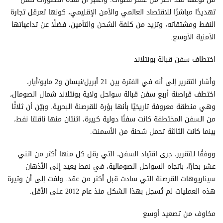
تهديدًا مباشرًا للاقتصاد العالمي والأمن الإقليمي، كونها تعرقل تجارة
النفط ومشتقاته، وتزيد من كلفة الشحن والتأمين، فضلًا عن تداعياتها
الأمنية الأوسع.
اختطاف سفن قبالة بونتلاند
وأشار التقرير إلى أنه في الفترة بين 21 أبريل/نيسان و2 مايو/أيار،
اختطف قراصنة أربع سفن قبالة سواحل ولاية بونتلاند شمال الصومال،
وهي منطقة معروفة تاريخيًا بأنها بؤرة للقرصنة البحرية. وبيّن أن ثلاثًا
من السفن المختطفة كانت سفنًا دولية كبيرة، اثنتان منها ناقلتا نفط،
بينما كانت الثالثة تحمل شحنة من الأسمنت.
ووفقًا للتقرير، جرى اقتياد السفن، التي يقل كل منها أكثر من اثني
عشر بحارًا، باتجاه السواحل الصومالية، في نمط يعيد إلى الأذهان
سيناريوهات القرصنة التي سادت قبل أكثر من عقد. ولفت إلى أن وتيرة
هذه العمليات لم تُسجل بهذا الشكل منذ عام 2012 على الأقل.
مخاوف من تصعيد أوسع