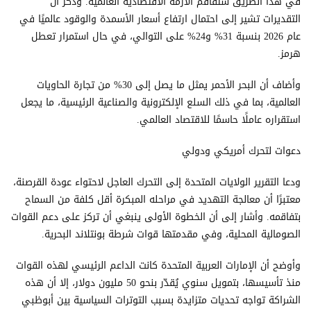
في هذا الطريق ستفاقم الأزمة الاقتصادية العالمية. وذكر أن
التقديرات تشير إلى احتمال ارتفاع أسعار الأسمدة والوقود عالميًا في
عام 2026 بنسبة 31% و24% على التوالي، في حال استمرار تعطل
هرمز.
وأضاف أن البحر الأحمر يمثل ما يصل إلى 30% من تجارة الحاويات
العالمية، بما في ذلك السلع الإلكترونية والصناعية الرئيسية، ما يجعل
استقراره عاملًا حاسمًا للاقتصاد العالمي.
دعوات لتحرك أمريكي ودولي
ودعا التقرير الولايات المتحدة إلى التحرك العاجل لاحتواء عودة القرصنة،
معتبرًا أن معالجة التهديد في مراحله المبكرة أقل كلفة من السماح
بتفاقمه. وأشار إلى أن الخطوة الأولى ينبغي أن تركز على دعم القوات
الصومالية المحلية، وفي مقدمتها قوات شرطة بونتلاند البحرية.
وأوضح أن الإمارات العربية المتحدة كانت الداعم الرئيسي لهذه القوات
منذ تأسيسها، بتمويل سنوي يُقدّر بنحو 50 مليون دولار، إلا أن هذه
الشراكة تواجه تحديات متزايدة بسبب التوترات السياسية بين أبوظبي