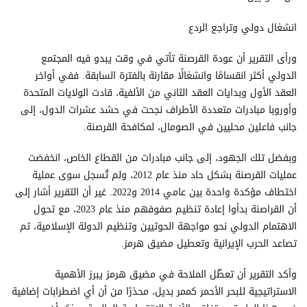
انشغال دولي وتراجع الردع
ورأى التقرير أن عودة القرصنة تأتي في وقت يبدو فيه المجتمع
الدولي أكثر انقسامًا وانشغالًا مقارنة بالفترة السابقة. ففي أواخر
العقد الأول وبدايات العقد الثاني من الألفية، قادت الولايات المتحدة
وأوروبا مبادرات متعددة الأطراف نجحت في حشد عشرات الدول، إلى
جانب فاعلين محليين في الصومال، لمكافحة القرصنة.
وبفضل تلك الجهود، إلى جانب مبادرات من القطاع الخاص، انخفضت
عمليات القرصنة بشكل حاد منذ عام 2012، ولم تُسجل سوى عملية
اختطاف مؤكدة واحدة بين عامي 2014 و2022. غير أن التقرير أشار إلى
أن القراصنة بدأوا إعادة تنظيم صفوفهم منذ عام 2023، مع تحول
الاهتمام الدولي نحو مواجهة الحوثيين وتنظيم الدولة الإسلامية، ثم
تصاعد الحرب الإيرانية وتعطيل مضيق هرمز.
وأكد التقرير أن تعطّل الملاحة في مضيق هرمز يبرز الأهمية
الاستراتيجية للبحر الأحمر كممر بديل، محذرًا من أن أي اضطرابات إضافية