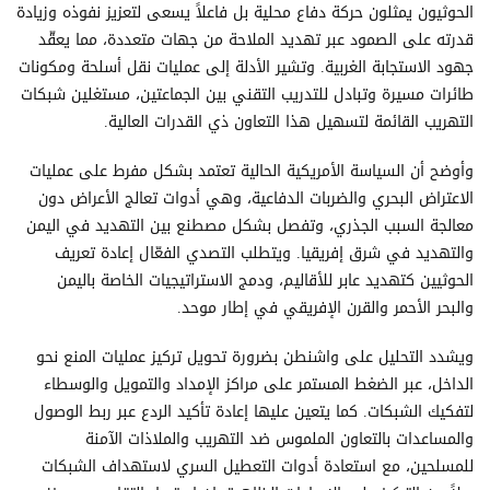
الحوثيون يمثلون حركة دفاع محلية بل فاعلاً يسعى لتعزيز نفوذه وزيادة
قدرته على الصمود عبر تهديد الملاحة من جهات متعددة، مما يعقّد
جهود الاستجابة الغربية. وتشير الأدلة إلى عمليات نقل أسلحة ومكونات
طائرات مسيرة وتبادل للتدريب التقني بين الجماعتين، مستغلين شبكات
التهريب القائمة لتسهيل هذا التعاون ذي القدرات العالية.
وأوضح أن السياسة الأمريكية الحالية تعتمد بشكل مفرط على عمليات
الاعتراض البحري والضربات الدفاعية، وهي أدوات تعالج الأعراض دون
معالجة السبب الجذري، وتفصل بشكل مصطنع بين التهديد في اليمن
والتهديد في شرق إفريقيا. ويتطلب التصدي الفعّال إعادة تعريف
الحوثيين كتهديد عابر للأقاليم، ودمج الاستراتيجيات الخاصة باليمن
والبحر الأحمر والقرن الإفريقي في إطار موحد.
ويشدد التحليل على واشنطن بضرورة تحويل تركيز عمليات المنع نحو
الداخل، عبر الضغط المستمر على مراكز الإمداد والتمويل والوسطاء
لتفكيك الشبكات. كما يتعين عليها إعادة تأكيد الردع عبر ربط الوصول
والمساعدات بالتعاون الملموس ضد التهريب والملاذات الآمنة
للمسلحين، مع استعادة أدوات التعطيل السري لاستهداف الشبكات