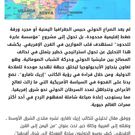
لم يعد الصراع الحوثي حبيس الجغرافيا اليمنية أو مجرد ورقة
ضغط إقليمية محدودة، بل تحول إلى مشروع "مؤسسة عابرة
للحدود" تستهدف قلب الموازين في القرن الإفريقي. يكشف
هذا التحليل عن تحول استراتيجي خطير يتمثل في تحالف
المصالح بين مليشيا الحوثي وحركة الشباب الصومالية، وهو
تعاون يتجاوز الأيديولوجيا ليخلق جبهة تهديد موحدة للملاحة
الدولية. ومن خلال قراءة في رؤية الكاتب "إريك نافارو"، نضع
يدنا على الفجوة في السياسة الأمريكية التي ما زالت تعالج
الأعراض وتتجاهل تمدد السرطان الحوثي نحو شرق إفريقيا،
مما يستوجب إعادة صياغة شاملة لمفهوم الردع في أحد أكثر
ممرات العالم حيوية.
ووفق مقال تحليلي للكاتب إريك نافارو، نشره منتدى الشرق الأوسط ــ
ونقلته إلى العربية وكالة خبرــ تحت عنوان "من اليمن إلى القرن
الإفريقي: كيف يوسع الحوثيون ساحة المعركة إلى شرق أفريقيا"،