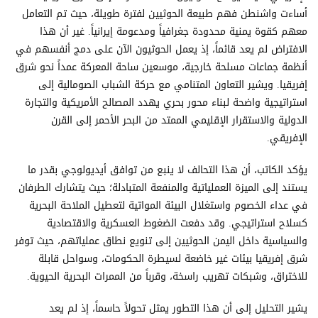
أساءت واشنطن فهم طبيعة الحوثيين لفترة طويلة، حيث تم التعامل
معهم كقوة يمنية محدودة جغرافياً ومدعومة إيرانياً. غير أن هذا
الافتراض لم يعد قائماً، إذ يعمل الحوثيون الآن على دمج أنفسهم في
أنظمة جماعات مسلحة خارجية، موسعين ساحة المعركة عمداً نحو شرق
إفريقيا. ويشير التعاون المتنامي مع حركة الشباب الصومالية إلى
استراتيجية واضحة لبناء محور بحري يهدد المصالح الأمريكية والتجارة
الدولية والاستقرار الإقليمي الممتد من البحر الأحمر إلى القرن
الإفريقي.
يؤكد الكاتب، أن هذا التحالف لا ينبع من توافق أيديولوجي بقدر ما
يستند إلى الميزة العملياتية والمنفعة المتبادلة؛ حيث يتشارك الطرفان
في عداء الخصوم واستغلال البيئة المواتية لتعطيل الملاحة البحرية
كسلاح استراتيجي. وقد دفعت الضغوط العسكرية والاقتصادية
والسياسية داخل اليمن الحوثيين إلى تنويع نطاق عملياتهم، حيث توفر
شرق إفريقيا بيئات غير خاضعة لسيطرة الحكومات، وسواحل قابلة
للاختراق، وشبكات تهريب راسخة، وقرباً من الممرات البحرية الحيوية.
يشير التحليل إلى أن هذا التطور يمثل تحولاً حاسماً، إذ لم يعد