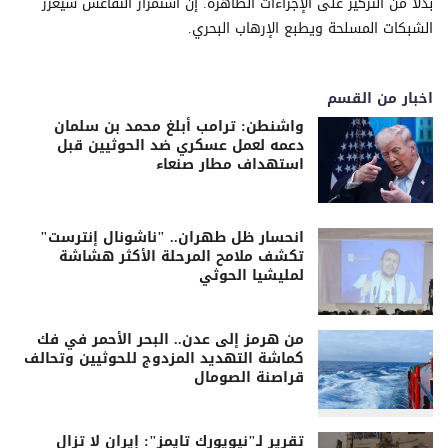
بدلاً من التركيز على الإجراءات الظاهرة. إن استمرار التقاعس سيعزز
الشبكات المسلحة ويطبع الإرهاب البحري.
اخبار من القسم
واشنطن: ترامب أبلغ محمد بن سلمان
دعمه لعمل عسكري ضد الحوثيين قبل
استهداف مطار صنعاء
انحسار ظل طهران.. "ناشونال إنترست"
تكشف ملامح المرحلة الأكثر هشاشة
لمليشيا الحوثي
من هرمز إلى عدن.. البحر الأحمر في فك
كماشة التهديد المزدوج للحوثيين وتحالف
قراصنة الصومال
تقرير لـ"نيويورك تايمز": إيران لا تزال