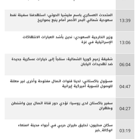
المتحدث العسكري باسم مليشيا الحوثي: استهدفنا سفينة نفط
سعودية شمالي البحر الأحمر أمام ينبع بصواريخ
13:39
وزير الخارجية السعودي: ندين بأشد العبارات الانتهاكات
الإسرائيلية في غزة
13:06
شقيقة زعيم كوريا الشمالية: سنلجأ إلى خيارات عسكرية جديدة
ضد تهديدات اليابان
06:04
مسؤول باكستاني: لدينا قنوات اتصال مفتوحة وأخرى غير معلنة
للوصول لتسوية أميركية إيرانية
04:47
سفير باكستان لدى روسيا: نؤدي دور قناة اتصال بين واشنطن
وطهران
04:27
سكان محليون: تحليق طيران حربي في أجواء مدينة #صنعاء
#وكالة_خبر
03:19