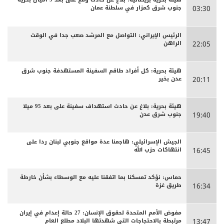
جنوب شرق كمزار في سلطنة عمان
03:30
الرئيس الإيراني: التواصل مع المرشد صعب جدا في الوقت
الراهن
22:05
هيئة بحرية: كل أفراد طاقم السفينة المستهدفة جنوب شرق
عدن بخير
20:11
هيئة بحرية: بلاغ عن حادث استهداف سفينة على بعد 95 ميلا
جنوب شرق عدن
19:40
الجيش الإسرائيلي: هاجمنا عدة مواقع جنوبي لبنان ردا على
انتهاكات حزب الله
16:45
حماس: نؤكد تمسكنا بما اتفقنا عليه مع الوسطاء بشأن خارطة
طريق غزة
16:34
مفوض الأمم المتحدة لحقوق الإنسان: 27 حالة إعدام في إيران
مرتبطة بالاحتجاجات التي شهدتها البلاد مطلع العام
13:47