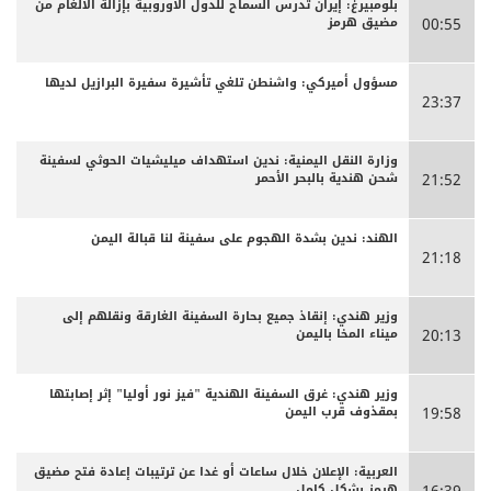
بلومبيرغ: إيران تدرس السماح للدول الأوروبية بإزالة الألغام من
مضيق هرمز
00:55
مسؤول أميركي: واشنطن تلغي تأشيرة سفيرة البرازيل لديها
23:37
وزارة النقل اليمنية: ندين استهداف ميليشيات الحوثي لسفينة
شحن هندية بالبحر الأحمر
21:52
الهند: ندين بشدة الهجوم على سفينة لنا قبالة اليمن
21:18
وزير هندي: إنقاذ جميع بحارة السفينة الغارقة ونقلهم إلى
ميناء المخا باليمن
20:13
وزير هندي: غرق السفينة الهندية "فيز نور أوليا" إثر إصابتها
بمقذوف قرب اليمن
19:58
العربية: الإعلان خلال ساعات أو غدا عن ترتيبات إعادة فتح مضيق
هرمز بشكل كامل