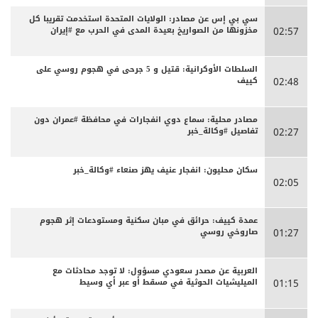
سي بي إس عن مصادر: الولايات المتحدة استخدمت تقريبا كل
مخزونها من الصواريخ بعيدة المدى في الحرب مع #إيران
02:57
السلطات الأوكرانية: قتيل و 5 جرحى في هجوم روسي على
كييف
02:48
مصادر محلية: سماع دوي انفجارات في محافظة #عمران دون
تفاصيل #وكالة_خبر
02:27
سكان محليون: انفجار عنيف يهز صنعاء #وكالة_خبر
02:05
عمدة كييف: حرائق في مبان سكنية ومستودعات إثر هجوم
صاروخي روسي
01:27
العربية عن مصدر سعودي مسؤول: لا توجد محادثات مع
الميليشيات الحوثية في مسقط أو عبر أي وسيط
01:15