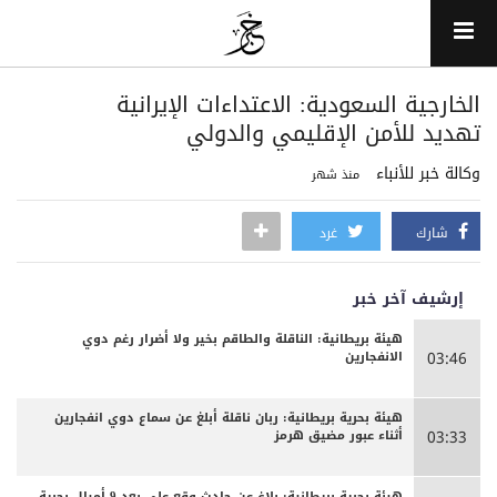
الخارجية السعودية: الاعتداءات الإيرانية
تهديد للأمن الإقليمي والدولي
وكالة خبر للأنباء
منذ شهر
شارك
غرد
إرشيف آخر خبر
هيئة بريطانية: الناقلة والطاقم بخير ولا أضرار رغم دوي
الانفجارين
03:46
هيئة بحرية بريطانية: ربان ناقلة أبلغ عن سماع دوي انفجارين
أثناء عبور مضيق هرمز
03:33
هيئة بحرية بريطانية: بلاغ عن حادث وقع على بعد 9 أميال بحرية