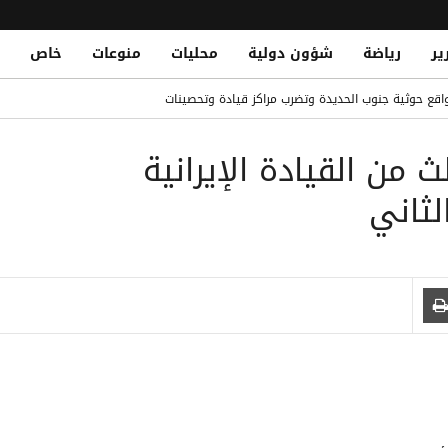
ير
رياضة
شؤون دولية
محليات
منوعات
خاص
ثي استهدف منزلهما جنوب الحديدة
قع حوثية جنوب الحديدة وتضرب مراكز قيادة وتحصينات
Clashes Resume in Taiz Fronts; Governmen
 من القيادة الإيرانية
ز والقوات الحكومية تقصف مواقع حوثية
م تاريخي مع برشلونة: فرصة ذهبية للتألق
لثاني
لى عرش أغلى اللاعبين الأفارقة بانتقاله لريال مدريد