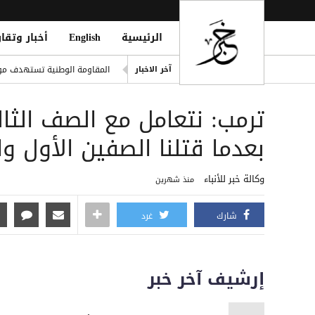
الرئيسية
English
أخبار وتقار
إصابة مواطن وزوجته بقصف حو
آخر الاخبار
المقاومة الوطنية تستهدف موا
t Forces Shell Houthi Positions
ترمب: نتعامل مع الصف الثالث
تجدد الاشتباكات في جبهات تع
حمزة عبد الكريم على أعتاب يو
بعدما قتلنا الصفين الأول وا
صفقة تاريخية: ديوماندي يتربع ع
وكالة خبر للأنباء
منذ شهرين
شارك
غرد
إرشيف آخر خبر