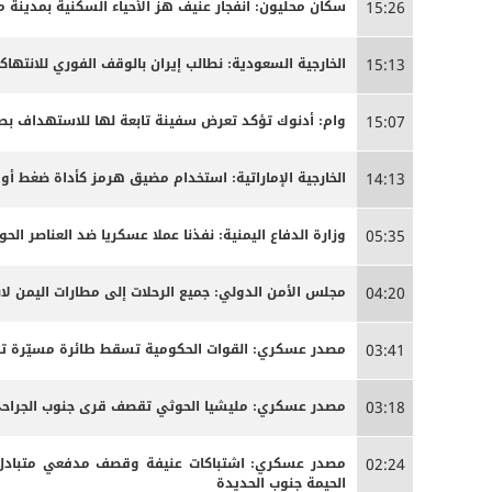
سكان محليون: انفجار عنيف هز الأحياء السكنية بمدينة م
15:26
الخارجية السعودية: نطالب إيران بالوقف الفوري للانتها
15:13
وام: أدنوك تؤكد تعرض سفينة تابعة لها للاستهداف بصا
15:07
الخارجية الإماراتية: استخدام مضيق هرمز كأداة ضغط أو 
14:13
وزارة الدفاع اليمنية: نفذنا عملا عسكريا ضد العناصر الحوث
05:35
مجلس الأمن الدولي: جميع الرحلات إلى مطارات اليمن لاب
04:20
مصدر عسكري: القوات الحكومية تسقط طائرة مسيّرة تاب
03:41
مصدر عسكري: مليشيا الحوثي تقصف قرى جنوب الجراحي ل
03:18
مصدر عسكري: اشتباكات عنيفة وقصف مدفعي متبادل ب
02:24
الحيمة جنوب الحديدة