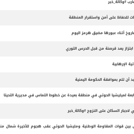
أرب #وكالة_خبر
كات للحفاظ على أمن واستقرار المنطقة
روخ أثناء عبورها مضيق هرمز اليوم
ابتزاز يعد قرصنة من قبل الحرس الثوري
ية الإرهابية
د أن تتم بموافقة الحكومة اليمنية
عة لميليشيا الحوثي في منطقة بعيدة عن خطوط التماس في مديرية التحيتا
اجبار السكان على النزوح #وكالة_خبر
ين قوات المقاومة الوطنية ومليشيا الحوثي عقب هجوم للأخيرة شمال من