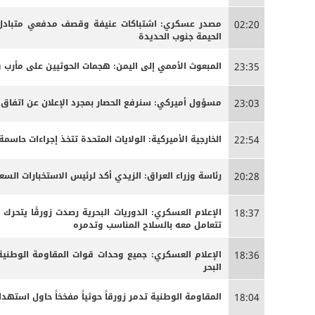
مصدر عسكري: اشتباكات عنيفة وقصف مدفعي متبادل ب
02:20
الحيمة جنوب الحديدة
المبعوث الأممي إلى اليمن: هجمات الحوثيين على مأرب 
23:35
مسؤول أميركي: سنرفع الحصار بمجرد الإعلان عن اتفاق
23:03
الخارجية الأميركية: الولايات المتحدة تتخذ إجراءات حاس
22:54
رئاسة وزراء العراق: الزيدي أكد لرئيس الاستخبارات الس
20:28
الإعلام العسكري: الدوريات البحرية رصدت زورقًا يتحرك
18:37
تتعامل معه بالسلاح المناسب وتدمره
الإعلام العسكري: جميع وحدات قوات المقاومة الوطنية
18:36
البحر
المقاومة الوطنية تدمر زورقاً حوثياً مفخخاً حاول استه
18:04