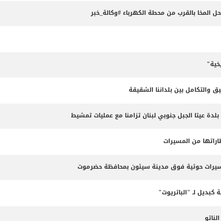
المخا بالقرب من محطة الكهرباء #وكالة_خبر
خية"
ق والتكامل بين بلداننا الشقيقة
 بلدة عيتا الجبل جنوبي لبنان تزامنا مع عمليات تمشيط
طاراتها من المسيرات
مسيرات حوثية فوق مدينة سيئون بمحافظة حضرموت
 كبديل لـ "الباتريوت"
ناتو