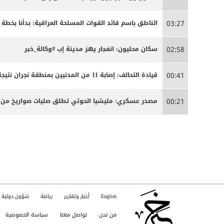
الناطق باسم قائد القوات المسلحة العراقية: بدأنا بخ
03:27
سكان محليون: انفجار يهز مدينة إب #وكالة_خبر
02:58
قيادة التحالف: إصابة 11 من المدنيين بمنطقة نجران نتيجة اعتداءات إرهابية حوثية
00:41
مصدر عسكري: مليشيا الحوثي تطلق صليات صواريخ من من
00:21
English
أخبار وتقارير
رياضة
شؤون دولية
من نحن
تواصل معنا
سياسة الخصوصية