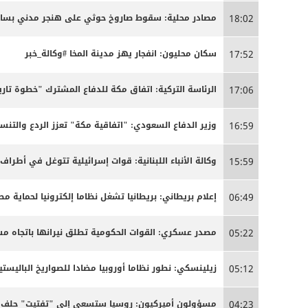
مصادر محلية: سقوط صاروخ حوثي على هنجر مدني بساحل 
18:02
سكان محليون: انفجار يهز مدينة المخا #وكالة_خبر
17:52
الرئاسة التركية: اتفاق مكة للدفاع المشترك "خطوة تاري
17:06
وزير الدفاع السعودي: "اتفاقية مكة" تعزز الردع والتنسي
16:59
وكالة الأنباء اللبنانية: قوات إسرائيلية تتوغل في أطراف
15:59
إعلام بريطاني: بريطانيا تشغل نظاما إلكترونيا لحماية م
06:49
مصدر عسكري: القوات الحكومية تطلق نيرانها باتجاه 
05:22
زيلينسكي: نطور نظاما أوروبيا مضادا للصواريخ الباليستية
05:12
مسؤولون أميركيون: روسيا ستسعى إلى "تفتيت" حلف ال
04:23