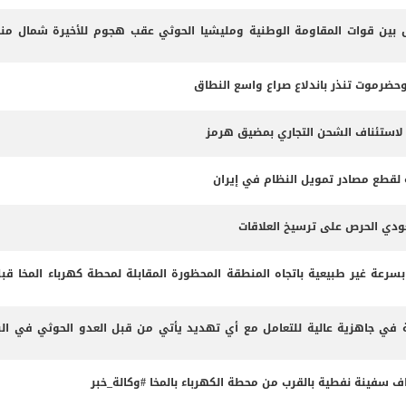
ين قوات المقاومة الوطنية ومليشيا الحوثي عقب هجوم للأخيرة شمال من
وحضرموت تنذر باندلاع صراع واسع النطاق
 لاستئناف الشحن التجاري بمضيق هرمز
مة لقطع مصادر تمويل النظام في إيران
عودي الحرص على ترسيخ العلاقات
 بسرعة غير طبيعية باتجاه المنطقة المحظورة المقابلة لمحطة كهرباء المخا قب
 في جاهزية عالية للتعامل مع أي تهديد يأتي من قبل العدو الحوثي في البر
داف سفينة نفطية بالقرب من محطة الكهرباء بالمخا #وكالة_خبر