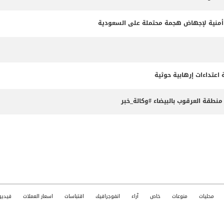
طة أمنية لإجهاض هجمة محتملة على السعودية
طقة العرقوب بالبيضاء #وكالة_خبر
محليات
منوعات
خاص
آراء
انفوجرافيك
اقتباسات
اسعار العملات
فيديو