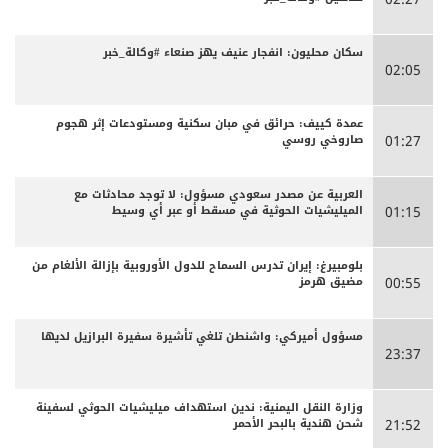
سكان محليون: انفجار عنيف يهز صنعاء #وكالة_خبر
02:05
عمدة كييف: حرائق في مبان سكنية ومستودعات إثر هجوم
صاروخي روسي
01:27
العربية عن مصدر سعودي مسؤول: لا توجد محادثات مع
الميليشيات الحوثية في مسقط أو عبر أي وسيط
01:15
بلومبيرغ: إيران تدرس السماح للدول الأوروبية بإزالة الألغام من
مضيق هرمز
00:55
مسؤول أميركي: واشنطن تلغي تأشيرة سفيرة البرازيل لديها
23:37
وزارة النقل اليمنية: ندين استهداف ميليشيات الحوثي لسفينة
شحن هندية بالبحر الأحمر
21:52