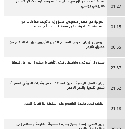
عمدة كييف: حرائق في مبان سكنية ومستودعات إثر هجوم
صاروخي روسي
01:27
العربية عن مصدر سعودي مسؤول: لا توجد محادثات مع
الميليشيات الحوثية في مسقط أو عبر أي وسيط
01:15
بلومبيرغ: إيران تدرس السماح للدول الأوروبية بإزالة الألغام من
مضيق هرمز
00:55
مسؤول أميركي: واشنطن تلغي تأشيرة سفيرة البرازيل لديها
23:37
وزارة النقل اليمنية: ندين استهداف ميليشيات الحوثي لسفينة
شحن هندية بالبحر الأحمر
21:52
الهند: ندين بشدة الهجوم على سفينة لنا قبالة اليمن
21:18
وزير هندي: إنقاذ جميع بحارة السفينة الغارقة ونقلهم إلى
ميناء المخا باليمن