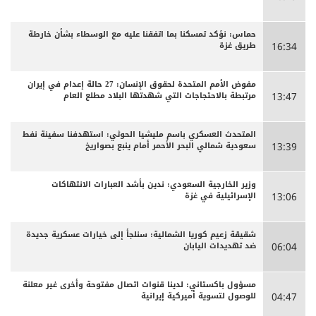
حماس: نؤكد تمسكنا بما اتفقنا عليه مع الوسطاء بشأن خارطة
طريق غزة
16:34
مفوض الأمم المتحدة لحقوق الإنسان: 27 حالة إعدام في إيران
مرتبطة بالاحتجاجات التي شهدتها البلاد مطلع العام
13:47
المتحدث العسكري باسم مليشيا الحوثي: استهدفنا سفينة نفط
سعودية شمالي البحر الأحمر أمام ينبع بصواريخ
13:39
وزير الخارجية السعودي: ندين بأشد العبارات الانتهاكات
الإسرائيلية في غزة
13:06
شقيقة زعيم كوريا الشمالية: سنلجأ إلى خيارات عسكرية جديدة
ضد تهديدات اليابان
06:04
مسؤول باكستاني: لدينا قنوات اتصال مفتوحة وأخرى غير معلنة
للوصول لتسوية أميركية إيرانية
04:47