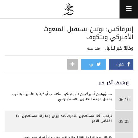
‏إنترفاكس: بوتين يستقبل المبعوث
الأميركي ويتكوف
وكالة خبر للأنباء
منذ سنة
شارك
غرد
إرشيف آخر خبر
مسؤولون أميركيون لـ بوليتكو: مكاسب أوكرانيا الأخيرة بالحرب
بفضل عودة التعاون الاستخباراتي
06:10
ترامب: كنا مستعدين للتحرك ضد إيران وما زلنا مستعدين إذا
اقتضى الأمر
05:05
هيئة بريطانية: الناقلة والطاقم بخير ولا أضرار رغم دوي