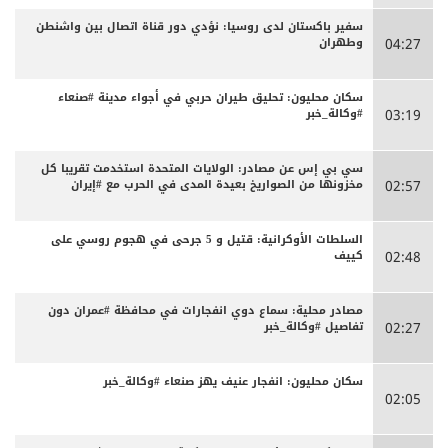
سفير باكستان لدى روسيا: نؤدي دور قناة اتصال بين واشنطن
وطهران
04:27
سكان محليون: تحليق طيران حربي في أجواء مدينة #صنعاء
#وكالة_خبر
03:19
سي بي إس عن مصادر: الولايات المتحدة استخدمت تقريبا كل
مخزونها من الصواريخ بعيدة المدى في الحرب مع #إيران
02:57
السلطات الأوكرانية: قتيل و 5 جرحى في هجوم روسي على
كييف
02:48
مصادر محلية: سماع دوي انفجارات في محافظة #عمران دون
تفاصيل #وكالة_خبر
02:27
سكان محليون: انفجار عنيف يهز صنعاء #وكالة_خبر
02:05