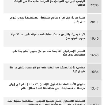
الرئيس الإيراني: التواصل مع المرشد صعب جدا في الوقت
الراهن
22:05
هيئة بحرية: كل أفراد طاقم السفينة المستهدفة جنوب شرق
عدن بخير
20:11
هيئة بحرية: بلاغ عن حادث استهداف سفينة على بعد 95 ميلا
جنوب شرق عدن
19:40
الجيش الإسرائيلي: هاجمنا عدة مواقع جنوبي لبنان ردا على
انتهاكات حزب الله
16:45
حماس: نؤكد تمسكنا بما اتفقنا عليه مع الوسطاء بشأن خارطة
طريق غزة
16:34
مفوض الأمم المتحدة لحقوق الإنسان: 27 حالة إعدام في إيران
مرتبطة بالاحتجاجات التي شهدتها البلاد مطلع العام
13:47
المتحدث العسكري باسم مليشيا الحوثي: استهدفنا سفينة نفط
سعودية شمالي البحر الأحمر أمام ينبع بصواريخ