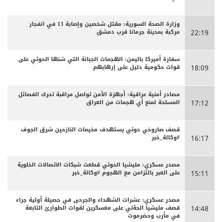
وزارة الصحة السورية: مقتل شخصين وإصابة 13 في انفجار
مركبة بمدينة جرمانا قرب دمشق
22:19
سفارة أميركا باليمن: الهجمات الجبانة التي شنها الحوثي على
قوات حكومية دليل على إرهابهم
18:09
مصادر أمنية عراقية: أجهزة الأمن تواصل مراقبة تحرك الفصائل
المسلحة لمنع أي هجمات من العراق
17:12
قصف صاروخي حوثي يستهدف مخيمات النازحين شرق الجوف
#وكالة_خبر
16:17
مصدر عسكري: مليشيا الحوثي قطعت شبكات الاتصالات الخلوية
على العبر بالتزامن مع الهجوم #وكالة_خبر
15:11
مصدر عسكري: عشرات الشهداء والجرحى ‏في حصيلة أولية جراء
قصف مليشيا الحةثي على معسكرين لقوات الطوارئ التابعة
14:48
في مأرب وحضرموت