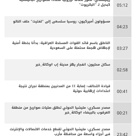
كبديل لـ "الباتريوت"
05:12
مسؤولون أميركيون: روسيا ستسعى إلى "تفتيت" حلف الناتو
04:23
الناطق باسم قائد القوات المسلحة العراقية: بدأنا بخطة أمنية
لإجهاض هجمة محتملة على السعودية
03:27
سكان محليون: انفجار يهز مدينة إب #وكالة_خبر
02:58
قيادة التحالف: إصابة 11 من المدنيين بمنطقة نجران نتيجة
اعتداءات إرهابية حوثية
00:41
مصدر عسكري: مليشيا الحوثي تطلق صليات صواريخ من منطقة
العرقوب بالبيضاء #وكالة_خبر
00:21
مصدر عسكري: مليشيا الحوثي تقطع خدمات الاتصالات والإنترنت
في أجزاء واسعة من محافظة مأرب
23:42