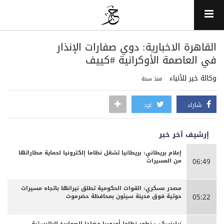
القاهرة الاخبارية: دوي صفارات الإنذار
في العاصمة الأوكرانية #كييف
وكالة خبر للأنباء
منذ سنة
شارك
غرد
إرشيف آخر خبر
إعلام بريطاني: بريطانيا تشغل نظاما إلكترونيا لحماية مطاراتها
من المسيرات
06:49
مصدر عسكري: القوات الحكومية تطلق نيرانها باتجاه مسيرات
حوثية فوق مدينة سيئون بمحافظة حضرموت
05:22
زيلينسكي: نطور نظاما أوروبيا مضادا للصواريخ الباليستية