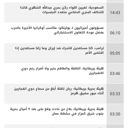
السعودية: تعيين اللواء ركن بحري عبدالله الشهري قائدا
للتحالف البحري الدفاعي متعدد الجنسيات
14:43
مسؤولون أميركيون لـ بوليتكو: مكاسب أوكرانيا الأخيرة بالحرب
بفضل عودة التعاون الاستخباراتي
06:10
ترامب: كنا مستعدين للتحرك ضد إيران وما زلنا مستعدين إذا
اقتضى الأمر
05:05
هيئة بريطانية: الناقلة والطاقم بخير ولا أضرار رغم دوي
الانفجارين
03:46
هيئة بحرية بريطانية: ربان ناقلة أبلغ عن سماع دوي انفجارين
أثناء عبور مضيق هرمز
03:33
هيئة بحرية بريطانية: بلاغ عن حادث وقع على بعد 9 أميال بحرية
جنوب شرق كمزار في سلطنة عمان
03:30