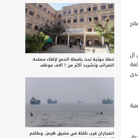
الح
 آل
خطة حوثية تحت يافطة الدمج لإلغاء مصلحة
لغة
الضرائب وتشريد أكثر من 7 آلاف موظف
حدى
نية
انفجاران قرب ناقلة في مضيق هرمز.. وطاقم
عة،