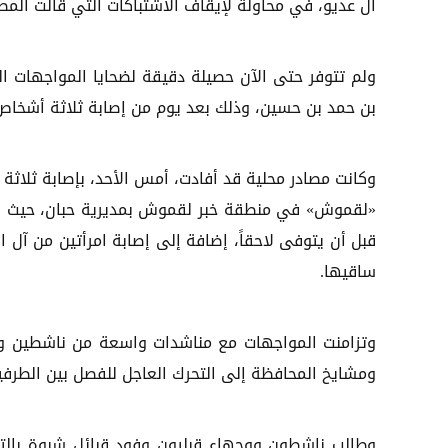
آل عديو، في محاولة لإيقاف الاشتباكات التي قالت المص
ولم تتوفر حتى الآن حصيلة دقيقة لضحايا المواجهات ال
بن حمد بن حسين، وذلك بعد يوم من إصابة ثلاثة أشخاص،
وكانت مصادر محلية قد أفادت، أمس الأحد، بإصابة ثلاثة
«لقموش» في منطقة خبر لقموش بمديرية حبان، حيث أسف
قبل أن يتوفى لاحقاً، إضافة إلى إصابة امرأتين من آل
ساقيها.
وتزامنت المواجهات مع مناشدات واسعة من ناشطين ووج
ومشايخ المحافظة إلى التحرك العاجل للفصل بين الطرفين
وطالب ناشطون ووجهاء قبليون وفود قبائل شبوة بالتو