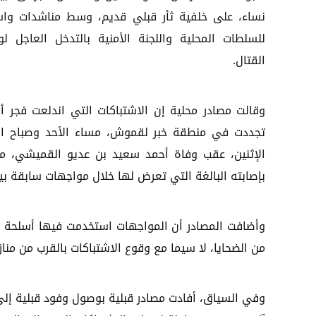
نساء، على خلفية ثأر قبلي قديم، وسط مناشدات وا
للسلطات المحلية واللجنة الأمنية بالتدخل العاجل ل
القتال.
وقالت مصادر محلية إن الاشتباكات التي اندلعت فجر 
تجددت في منطقة خبر لقموش، مساء الأحد وصباح ال
الإثنين، عقب وفاة أحمد سعيد بن عديو القميشي، متأث
بإصابته البالغة التي تعرض لها خلال مواجهات سابقة بي
وأضافت المصادر أن المواجهات استخدمت فيها أسلحة م
من الضحايا، لا سيما مع وقوع الاشتباكات بالقرب من مناز
وفي السياق، أفادت مصادر قبلية بوصول وفود قبلية إل