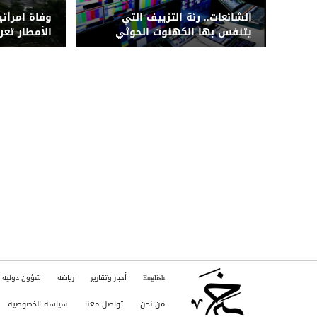
الشائعات.. رئة التزييف التي
وفاة امرأتي
يتنفس بها الكهنوت الحوثي
الأمطار تع
الحوثي لشب
English
أخبار وتقارير
رياضة
شؤون دولية
من نحن
تواصل معنا
سياسة الخصوصية