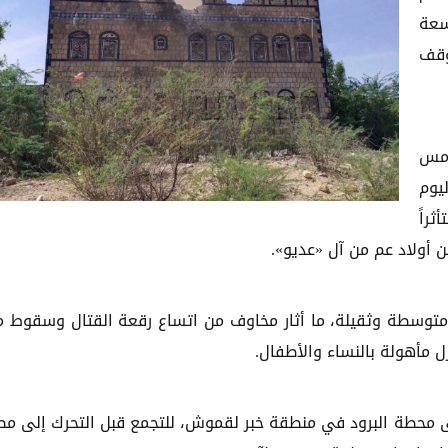
سعة
وقف
أمس
يوم
راً
ن أولاد عم من آل «عديو».
توسطة وثقيلة، ما أثار مخاوف من اتساع رقعة القتال وسقوط م
ل مأهولة بالنساء والأطفال.
ى محطة البرود في منطقة خبر لقموش، للتجمع قبل التحرك إلى مط