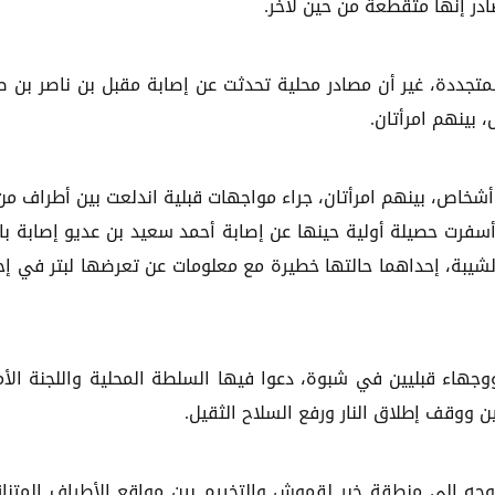
ادر إنها متقطعة من حين لآخر.
متجددة، غير أن مصادر محلية تحدثت عن إصابة مقبل بن ناصر بن ص
 بينهم امرأتان.
 أشخاص، بينهم امرأتان، جراء مواجهات قبلية اندلعت بين أطراف من
رت حصيلة أولية حينها عن إصابة أحمد سعيد بن عديو إصابة با
 الشيبة، إحداهما حالتها خطيرة مع معلومات عن تعرضها لبتر في إ
هاء قبليين في شبوة، دعوا فيها السلطة المحلية واللجنة الأم
 ووقف إطلاق النار ورفع السلاح الثقيل.
جه إلى منطقة خبر لقموش والتخييم بين مواقع الأطراف المتناز