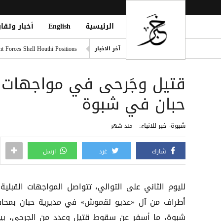
الرئيسية
English
أخبار وتقار
المقاومة الوطنية تستهدف موا
t Forces Shell Houthi Positions
آخر الاخبار
تجدد الاشتباكات في جبهات تع
قتيل وجَرحى في مواجهات ق
حمزة عبد الكريم على أعتاب يو
صفقة تاريخية: ديوماندي يتربع ع
حبان في شبوة
اليونيسف: 300 طفل قتيل في غزة خلال 300 يوم من وقف إطلاق النار
شبوة- خبر للانباء:
منذ شهر
شارك
غرد
ارسل
لليوم الثاني على التوالي، تتواصل المواجهات القبلية 
أطراف من آل «عديو لقموش» في مديرية حبان بمحا
شبوة، ما أسفر عن سقوط قتيل وعدد من الجرحى، بي