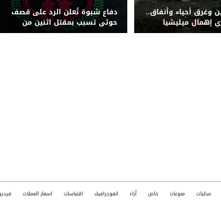
ن وغرق أحياء وأنفاق..
دفاع شبوة تُعلن الرد على قصف
ري إهمال ميليشيا
حوثي تسبب بمقتل اثنين من
كة التصريف بصنعاء
قواتها بجبهة حريب
محليات
منوعات
خاص
آراء
انفوجرافيك
اقتباسات
اسعار العملات
فيديو