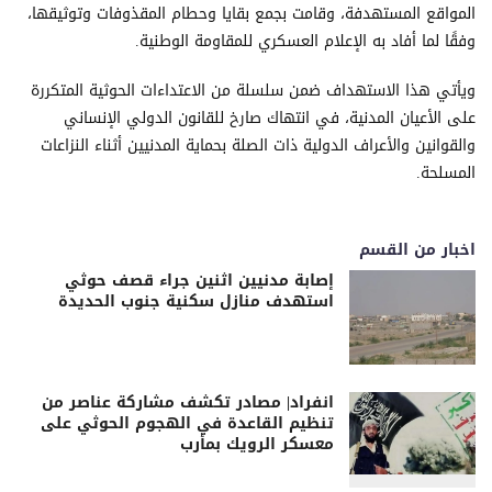
المواقع المستهدفة، وقامت بجمع بقايا وحطام المقذوفات وتوثيقها،
وفقًا لما أفاد به الإعلام العسكري للمقاومة الوطنية.
ويأتي هذا الاستهداف ضمن سلسلة من الاعتداءات الحوثية المتكررة
على الأعيان المدنية، في انتهاك صارخ للقانون الدولي الإنساني
والقوانين والأعراف الدولية ذات الصلة بحماية المدنيين أثناء النزاعات
المسلحة.
اخبار من القسم
إصابة مدنيين اثنين جراء قصف حوثي
استهدف منازل سكنية جنوب الحديدة
انفراد| مصادر تكشف مشاركة عناصر من
تنظيم القاعدة في الهجوم الحوثي على
معسكر الرويك بمأرب