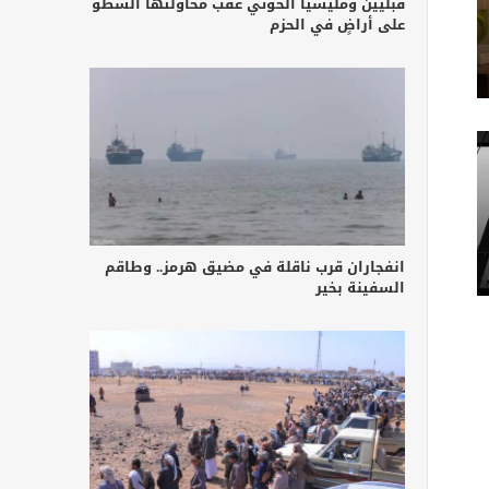
قبليين ومليشيا الحوثي عقب محاولتها السطو
على أراضٍ في الحزم
انفجاران قرب ناقلة في مضيق هرمز.. وطاقم
السفينة بخير