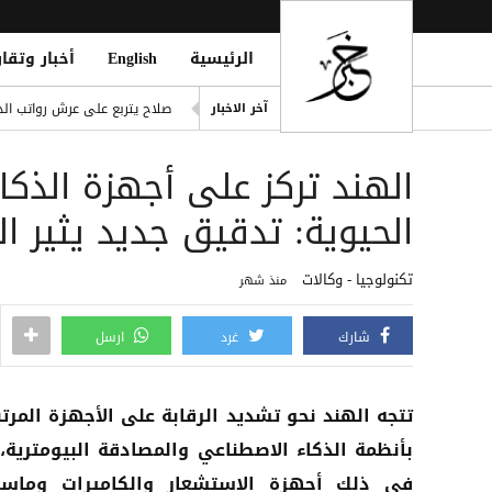
الرئيسية
English
أخبار وتقار
ling of Homes South of Hodeidah
صلاح يتربع على عرش رواتب الد
آخر الاخبار
إصابة مدنيين اثنين جراء قصف
الهند تركز على أجهزة الذك
ديوماندي يكتب التاريخ: أغلى ص
d Houthi Attack on Marib Camp
الحيوية: تدقيق جديد يثير ا
انفراد| مصادر تكشف مشاركة ع
تكنولوجيا - وكالات
منذ شهر
شارك
غرد
ارسل
تتجه الهند نحو تشديد الرقابة على الأجهزة المرت
بأنظمة الذكاء الاصطناعي والمصادقة البيومترية، 
في ذلك أجهزة الاستشعار والكاميرات وماسح