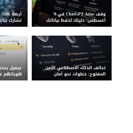
وقف ChatGPT Atlas في 9
أر
أغسطس: دليلك لحفظ بياناتك
تشارك بيانا
قبل فوات الأوان
تحالف الذكاء الاصطناعي الآمن
جيميل يحذ
المفتوح: خطوات نحو أمان
هوياتهم عن
مؤسسي معزز
BCC