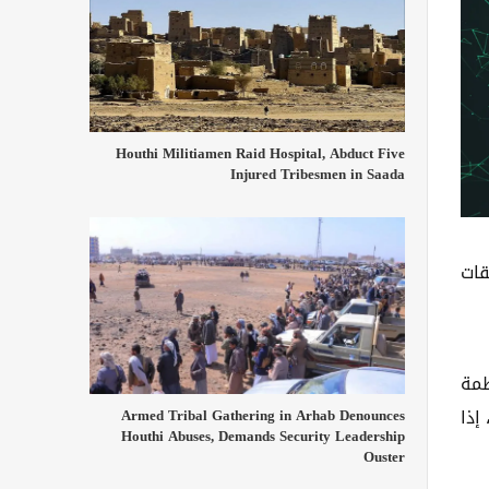
Houthi Militiamen Raid Hospital, Abduct Five
Injured Tribesmen in Saada
قات
ظمة
إذا
Armed Tribal Gathering in Arhab Denounces
Houthi Abuses, Demands Security Leadership
Ouster