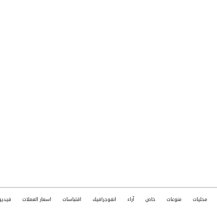
محليات
منوعات
خاص
آراء
انفوجرافيك
اقتباسات
اسعار العملات
فيديو