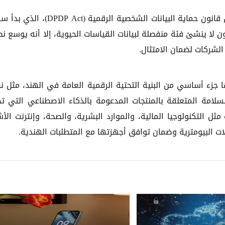
تأتي هذه المخاوف في وقت تستعد فيه الهند لتطبيق قانون حماية البيانات الشخصية الرقمية (ct
 الرغم من أن القانون لا ينشئ فئة منفصلة لبيانات القياسات الحيوية، إلا أنه يوسع 
لشركات لضمان الامتثال.
جزء أساسي من البنية التحتية الرقمية العامة في الهند، مثل ن
سلامة المتعلقة بالمنتجات المدعومة بالذكاء الاصطناعي التي ت
ل التكنولوجيا المالية، والموارد البشرية، والصحة، وإنترنت الأش
ات البيومترية وضمان توافق أجهزتها مع المتطلبات الهندية.