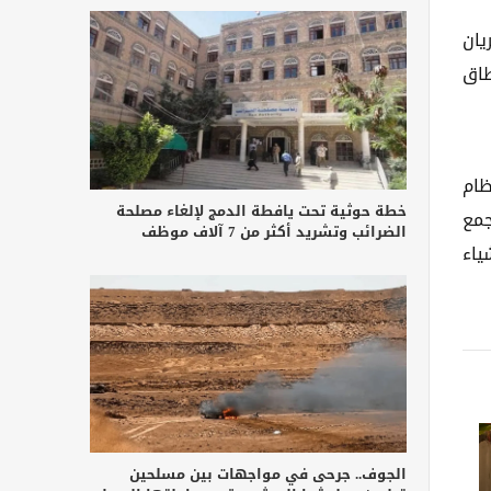
DPDP A)، الذي بدأ سريان
نطاق
ظام
خطة حوثية تحت يافطة الدمج لإلغاء مصلحة
جمع
الضرائب وتشريد أكثر من 7 آلاف موظف
ياء
الجوف.. جرحى في مواجهات بين مسلحين