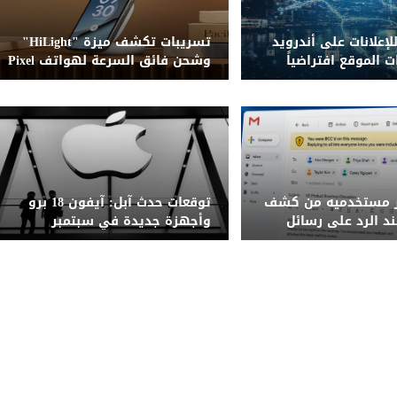
بعة SDK للإعلانات على أندرويد
تسريبات تكشف ميزة "HiLight"
ت الموقع افتراضياً
وشحن فائق السرعة لهواتف Pixel
11
ر مستخدميه من كشف
توقعات حدث آبل: آيفون 18 برو
د الرد على رسائل
وأجهزة جديدة في سبتمبر