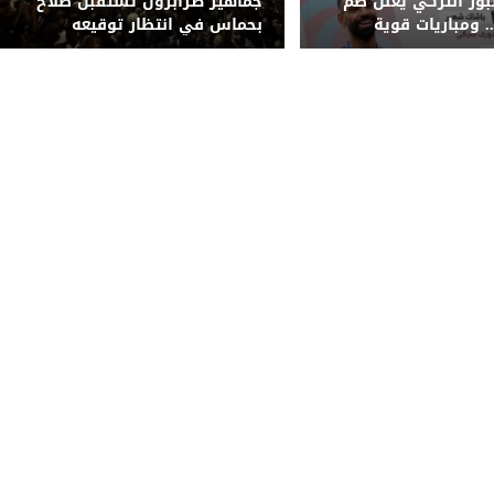
ور التركي يعلن ضم
جماهير طرابزون تستقبل صلاح
 ومباريات قوية
بحماس في انتظار توقيعه