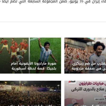
من جهته، يبدأ منتخب نيوزيلندا مشواره في البطولة بلقاء إيران في 16 يونيو، ضمن المجموعة السابعة التي تضم أ
قترب من ضم زيركزي
صورة مارادونا الأيقونية أمام
ني في صفقة مزدوجة
بلجيكا: قصة لحظة أسطورية