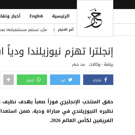
الرئيسية
English
أخبار وتقار
nds Security Leadership Ouster
مأرب تستنفر مستشفياتها بعد
آخر الاخبار
وقف ChatGPT Atlas في 9 أغسطس: دليلك لحفظ بياناتك قبل فوات الأوان
إنجلترا تهزم نيوزيلندا ودياً 
ريال مدريد يضم ديوماندي رسميًا حتى 2033 بص
مقتل نحو 100 مهاجر في موجة عبور جماعي إلى سبتة وسط أزمة إنسانية وأمنية
رياضة - وكالات
منذ شهر
صنعاء.. تجمع قبلي مسلح في أر
شارك
غرد
ارسل
حقق المنتخب الإنجليزي فوزاً صعباً بهدف نظيف 
نظيره النيوزيلندي في مباراة ودية، ضمن استعدا
الفريقين لكأس العالم 2026.