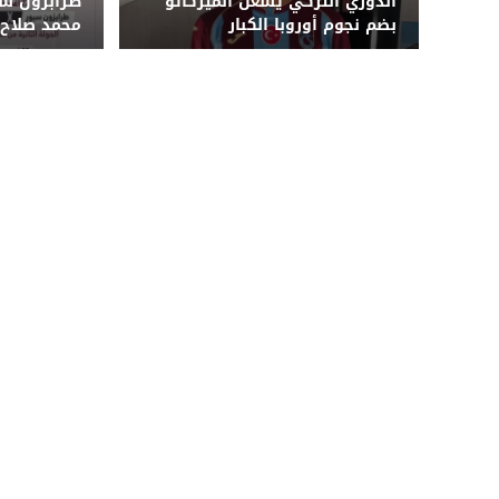
الدوري التركي يشعل الميركاتو
طرابزون سب
بضم نجوم أوروبا الكبار
محمد صلاح..
تنتظره