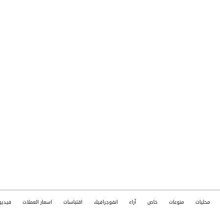
محليات
منوعات
خاص
آراء
انفوجرافيك
اقتباسات
اسعار العملات
فيديو