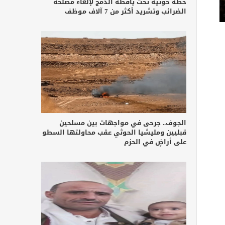
خطة حوثية تحت يافطة الدمج لإلغاء مصلحة
الضرائب وتشريد أكثر من 7 آلاف موظف
الجوف.. جرحى في مواجهات بين مسلحين
قبليين ومليشيا الحوثي عقب محاولتها السطو
على أراضٍ في الحزم