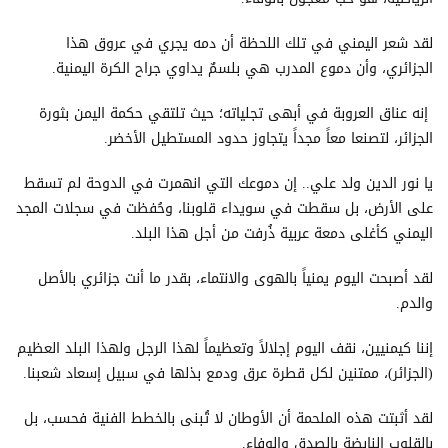
لقد شعر اليمني في تلك اللحظة أن دمه يجري في عروق هذا
الجزائري، وأن دموع المدرب هي بلسمٌ يداوي جراح الكرة اليمنية.
إنه عناق العروبة في أبهى تجلياته؛ حيث تلتقي حكمة اليمن بثورة
الجزائر، لتصنعا معاً مجداً يتجاوز حدود المستطيل الأخضر.
يا نور الدين ولد علي.. إن دموعك التي انهمرت في الدوحة لم تسقط
على الأرض، بل سقطت في سويداء قلوبنا، وحُفظت في سجلات المجد
اليمني كأغلى دمعة عربية ذُرفت من أجل هذا البلد.
لقد أصبحت اليوم يمنياً بالهوى والانتماء، بقدر ما أنت جزائري بالأصل
والدم.
إننا كيمنيين، نقف اليوم إجلالاً وتعظيماً لهذا الرجل ولهذا البلد العظيم
(الجزائر)، ممتنين لكل قطرة عرق ودمع بذلها في سبيل إسعاد شعبنا.
لقد أثبتت هذه الملحمة أن الأوطان لا تُبنى بالخطط الفنية فحسب، بل
بالقلوب النابضة بالصدق والوفاء.