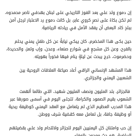
إن دموع ولد علي بعد الفوز التاريخي على لبنان بهدفي ناصر محمدوه،
لم تكن بكاءً على نصرٍ كروي عابر، بل كانت دموع رد الاعتبار لرجل آمن
ببلدٍ كاد البعض أن يفقد الأمل في ريادته الرياضية.
حين بكى هذا المخضرم، كان يبكي نيابةً عن كل طفلٍ يمني يحلم
بالفرح، وعن كل مشجعٍ في شوارع صنعاء، وعدن، وإب وتعز، والحديدة،
وحضرموت، خرج يبحث عن ليلةٍ ينام فيها فخوراً بهويته.
هذا المشهد الإنساني الراقي أعاد صياغة العلاقات الروحية بين
الشعبين اليمني والجزائري.
فالجزائر، بلد المليون ونصف المليون شهيد، التي طالما ألهمت
الشعوب بقيم الصمود والكرامة، تتجلى اليوم في أسمى صورها عبر
هذا المدرب العظيم الذي لم يتعامل مع العقد اليمني كوظيفة ربحية
أو وظيفة جافة، بل تعامل معه كقضية شرف ووطن.
إن حب وامتنان كل اليمنيين اليوم للجزائر ولالتحام ولد علي بقضيتهم
الرياضية، هو حبٌ معجون بالوفاء.