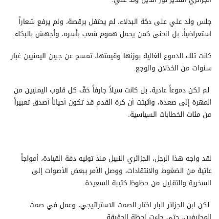
جلس ولد علي على دكة البدلاء، لم يحتفل برقصة، ولم يرفع شعاراً
استعراضياً، بل انحنى كمن يحمل هموم شعب بأسره، وأجهش بالبكاء.
كانت تلك الدموع الغالية بوزنها وقيمتها، تمسح عن جبين اليمنيين غبار
سنوات من الخذلان والوجع.
لم تكن دموعاً عادية، بل كانت سيلاً جارفاً حَفّ كل قلوب اليمنيين من
المهرة إلى صعدة، وأثبتت أن كرة القدم قد تكون أحياناً أصدق تعبيراً
من مئات الخطابات السياسية.
لقد واجه هذا الرجل، الجزائري النبيل منذ توليه دفة القيادة، أمواجاً
عاتية من الضغوط والانتقادات، ووصل الأمر ببعض الأصوات إلى
السخرية والتقليل من حظوظ كتيبة السعيدة.
لكن ابن الجزائر البار اختار الصمت الاستراتيجي، وعمل في صمت
المحترفين، حتى جاءت لحظة الحقيقة.