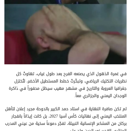
في غمرة الذهول الذي يصنعه الفرح بعد طول غياب، تهاوتْ كل
نظريات التكتيك الرياضي، وتبخّرتْ خطط المستطيل الأخضر، لتُختزل
جغرافيا العروبة والتاريخ في مشهدٍ مهيب سيظل محفوراً في ذاكرة
الوجدان اليمني والجزائري معاً.
لم تكن صافرة النهاية في استاد حمد الكبير بالدوحة مجرد إعلان لتأهل
المنتخب اليمني إلى نهائيات كأس آسيا 2027، بل كانت إيذاناً بانفجار
بركان من المشاعر الإنسانية النبيلة، تفجّر دموعاً سخية من عيني المدرب
الجزائري القدير نور الدين ولد علي.