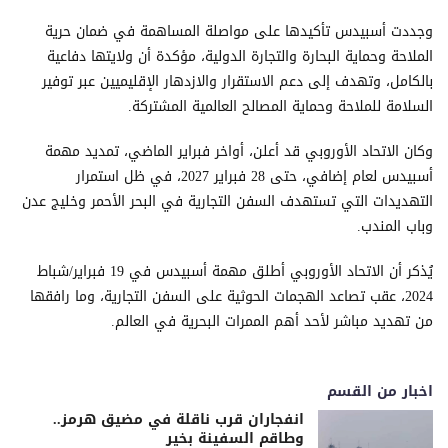
وجددت أسبيدس تأكيدها على مواصلة المساهمة في ضمان حرية
الملاحة وحماية البحارة والتجارة الدولية، مؤكدة أن ولايتها دفاعية
بالكامل، وتهدف إلى دعم الاستقرار والازدهار الإقليميين عبر توفير
السلامة للملاحة وحماية المصالح العالمية المشتركة.
وكان الاتحاد الأوروبي قد أعلن، أواخر فبراير الماضي، تمديد مهمة
أسبيدس لعام إضافي، حتى 28 فبراير 2027، في ظل استمرار
التهديدات التي تستهدف السفن التجارية في البحر الأحمر وخليج عدن
وباب المندب.
يُذكر أن الاتحاد الأوروبي أطلق مهمة أسبيدس في 19 فبراير/شباط
2024، عقب تصاعد الهجمات الحوثية على السفن التجارية، وما رافقها
من تهديد مباشر لأحد أهم الممرات البحرية في العالم.
اخبار من القسم
انفجاران قرب ناقلة في مضيق هرمز..
وطاقم السفينة بخير