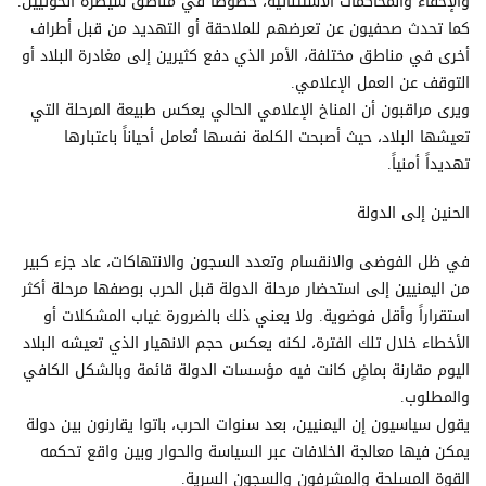
والإخفاء والمحاكمات الاستثنائية، خصوصاً في مناطق سيطرة الحوثيين.
كما تحدث صحفيون عن تعرضهم للملاحقة أو التهديد من قبل أطراف
أخرى في مناطق مختلفة، الأمر الذي دفع كثيرين إلى مغادرة البلاد أو
التوقف عن العمل الإعلامي.
ويرى مراقبون أن المناخ الإعلامي الحالي يعكس طبيعة المرحلة التي
تعيشها البلاد، حيث أصبحت الكلمة نفسها تُعامل أحياناً باعتبارها
تهديداً أمنياً.
الحنين إلى الدولة
في ظل الفوضى والانقسام وتعدد السجون والانتهاكات، عاد جزء كبير
من اليمنيين إلى استحضار مرحلة الدولة قبل الحرب بوصفها مرحلة أكثر
استقراراً وأقل فوضوية. ولا يعني ذلك بالضرورة غياب المشكلات أو
الأخطاء خلال تلك الفترة، لكنه يعكس حجم الانهيار الذي تعيشه البلاد
اليوم مقارنة بماضٍ كانت فيه مؤسسات الدولة قائمة وبالشكل الكافي
والمطلوب.
يقول سياسيون إن اليمنيين، بعد سنوات الحرب، باتوا يقارنون بين دولة
يمكن فيها معالجة الخلافات عبر السياسة والحوار وبين واقع تحكمه
القوة المسلحة والمشرفون والسجون السرية.