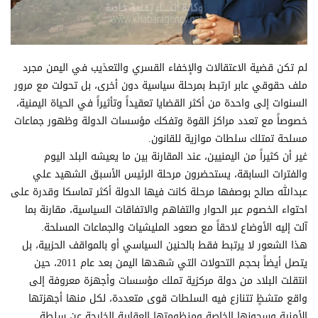
لم تكن قضية الاعتقالات والإخفاء القسري والتعذيب في اليمن مجرد
ملف حقوقي عابر ارتبط بمرحلة سياسية دون أخرى، بل تحولت مع مرور
السنوات إلى واحدة من أكثر القضايا تعقيداً وتأثيراً في الحياة اليمنية،
خصوصاً مع تعدد مراكز القوة وتفكك مؤسسات الدولة وظهور جماعات
مسلحة تمتلك سلطات موازية للقانون.
غير أن كثيراً من اليمنيين، عند المقارنة بين ما يعيشه البلد اليوم
والفترات السابقة، يستحضرون مرحلة الرئيس الأسبق الشهيد علي
عبدالله صالح بوصفها مرحلة كانت فيها الدولة أكثر تماسكا وقدرة على
احتواء الخصوم عبر الحوار والتفاهم والاتفاقات السياسية، مقارنة بما
آلت إليه الأوضاع لاحقاً مع صعود المليشيات والجماعات المسلحة.
هذا الشعور لا يرتبط فقط بالحنين السياسي أو بالمواقف الحزبية، بل
يتصل أيضاً بحجم التحولات التي شهدها اليمن بعد عام 2011، حين
انتقلت البلاد من دولة مركزية تملك مؤسسات وأجهزة معروفة إلى
واقع متشظٍ تتنازع فيه السلطات قوى متعددة، لكل منها أجهزتها
الأمنية وسجونها الخاصة ومنظومتها العقابية الخارجة عن سلطة