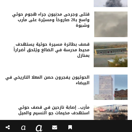
قتلى وجرحى مدنيون جراء هجوم حوثي
واسع بـ20 صاروخاً ومسيّرة على مأرب
وشبوة
قصف بطائرة مسيرة حوثية يستهدف
محيط مدرسة في الضالع ويُلحق أضراراً
بمنازل
الحوثيون يفجرون حصن المعلا التاريخي في
البيضاء
مأرب.. إصابة نازحين في قصف حوثي
استهدف مخيمات جو النسيم والميل
a
a