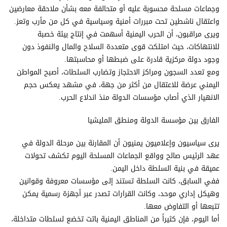
وجماعات مسلحة محسوبة عليه أو متحالفة معه بشأن ملاحقة معارضين
واعتقال ناشطين تحت مبررات أمنية وسياسية في كل من مأرب وتعز.
ويرى مراقبون، أن الحرب اليمنية أسهمت في إنتاج بيئة خصبة
للانتهاكات، حيث امتلكت قوى متعددة السلاح والمال والنفوذ دون
وجود دولة مركزية قادرة على ضبطها أو محاسبتها.
ومع تعدد السجون ومراكز الاحتجاز وتضارب السلطات، أصبح المواطن
اليمني عرضة للاعتقال من أكثر من جهة، في مشهد يعكس حجم
الانهيار الذي أصاب مؤسسات الدولة منذ اندلاع الحرب.
الفارق بين مؤسسة الدولة ومنطق المليشيا
يرى سياسيون وإعلاميون يمنيون أن المقارنة بين مرحلة الدولة في
عهد الرئيس صالح وواقع الجماعات المسلحة اليوم تكشف تحولات
عميقة في بنية السلطة داخل اليمن.
ففي السابق، كانت السلطة تستند إلى مؤسسات معروفة وقوانين
وهيكل إداري موحد، وكانت القرارات تصدر عبر أجهزة رسمية يمكن
تتبعها أو التفاوض معها.
أما اليوم، فإن كثيراً من المناطق اليمنية باتت تخضع لسلطات متداخلة،