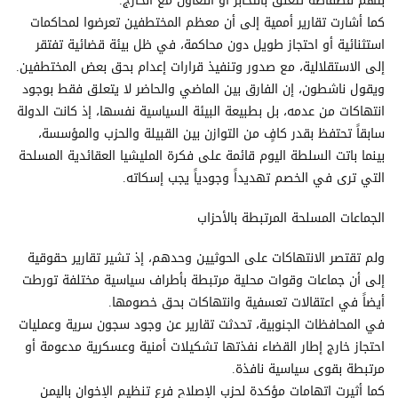
بتهم فضفاضة تتعلق بالتخابر أو التعاون مع الخارج.
كما أشارت تقارير أممية إلى أن معظم المختطفين تعرضوا لمحاكمات
استثنائية أو احتجاز طويل دون محاكمة، في ظل بيئة قضائية تفتقر
إلى الاستقلالية، مع صدور وتنفيذ قرارات إعدام بحق بعض المختطفين.
ويقول ناشطون، إن الفارق بين الماضي والحاضر لا يتعلق فقط بوجود
انتهاكات من عدمه، بل بطبيعة البيئة السياسية نفسها، إذ كانت الدولة
سابقاً تحتفظ بقدر كافٍ من التوازن بين القبيلة والحزب والمؤسسة،
بينما باتت السلطة اليوم قائمة على فكرة المليشيا العقائدية المسلحة
التي ترى في الخصم تهديداً وجودياً يجب إسكاته.
الجماعات المسلحة المرتبطة بالأحزاب
ولم تقتصر الانتهاكات على الحوثيين وحدهم، إذ تشير تقارير حقوقية
إلى أن جماعات وقوات محلية مرتبطة بأطراف سياسية مختلفة تورطت
أيضاً في اعتقالات تعسفية وانتهاكات بحق خصومها.
في المحافظات الجنوبية، تحدثت تقارير عن وجود سجون سرية وعمليات
احتجاز خارج إطار القضاء نفذتها تشكيلات أمنية وعسكرية مدعومة أو
مرتبطة بقوى سياسية نافذة.
كما أثيرت اتهامات مؤكدة لحزب الإصلاح فرع تنظيم الإخوان باليمن