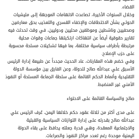
القضاء.
وخلال السنوات الأخيرة، تصاعدت الاتهامات الموجهة إلى مليشيات
الحوثي بشأن الاختطافات والإخفاء القسري والتعذيب بحق معارضين
وصحفيين وناشطين وموظفين محليين ودوليين، في وقت تحدثت فيه
تقارير حقوقية أيضاً عن انتهاكات ارتكبتها جماعات وقوات محلية
مرتبطة بأطراف سياسية مختلفة، بما فيها تشكيلات مسلحة محسوبة
على حزب الإصلاح.
وفي خضم هذه المقارنات، عاد الحديث مجدداً عن طبيعة إدارة الرئيس
الأسبق علي عبدالله صالح للدولة، وعن الفارق بين مؤسسة الدولة
التقليدية وأنماط الحكم القائمة على سلطة الجماعة المسلحة أو النفوذ
الأمني غير المنضبط.
صالح والسياسة القائمة على الاحتواء
على مدى أكثر من ثلاثة عقود حكم خلالها اليمن، عُرف الرئيس علي
عبدالله صالح بقدرته على إدارة التوازنات السياسية والقبلية
والاجتماعية المعقدة، وهي قدرة جعلته يحافظ على بقاء الدولة
اليمنية موحدة رغم تعدد مراكز النفوذ والصراعات.