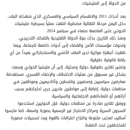
من الدولة إلى المليشيات
بعد أحداث 2011 والانقسام السياسي والعسكري الذي شهدته البلاد،
دخل اليمن مرحلة انتقالية مضطربة انتهت عملياً بسيطرة مليشيات
الحوثي على العاصمة صنعاء في سبتمبر 2014.
ومنذ ذلك التاريخ، بدأت بنية الدولة التقليدية بالتفكك التدريجي،
وتحولت مؤسسات الأمن والقضاء إلى أدوات خاضعة للجماعة، بينما
ظهرت أجهزة موازية تدير الملف الأمني والاستخباراتي بعيداً عن أي
رقابة قانونية حقيقية.
وتشير تقارير حقوقية دولية ومحلية، إلى أن مليشيا الحوثي وسعت
بشكل غير مسبوق من عمليات الاختطاف والإخفاء القسري، مستهدفة
معارضين سياسيين وصحفيين وناشطين وأكاديميين وموظفين في
منظمات دولية، إضافة إلى مواطنين عاديين جرى احتجازهم بسبب
آرائهم أو انتماءاتهم الاجتماعية والسياسية.
ووفق تقارير صادرة عن منظمات دولية، فإن الحوثيين استخدموا
السجون السرية ومراكز الاحتجاز غير الرسمية بصورة واسعة، كما مارسوا
أساليب تعذيب متنوعة وانتزاع اعترافات بالقوة وبث تسجيلات مصورة
للمختطفين تحت الضغط.