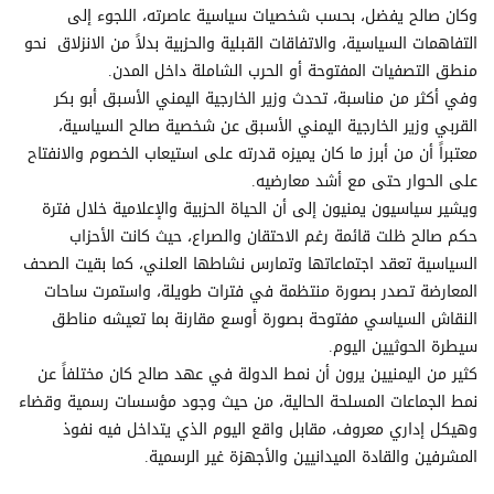
وكان صالح يفضل، بحسب شخصيات سياسية عاصرته، اللجوء إلى
التفاهمات السياسية، والاتفاقات القبلية والحزبية بدلاً من الانزلاق نحو
منطق التصفيات المفتوحة أو الحرب الشاملة داخل المدن.
وفي أكثر من مناسبة، تحدث وزير الخارجية اليمني الأسبق أبو بكر
القربي وزير الخارجية اليمني الأسبق عن شخصية صالح السياسية،
معتبراً أن من أبرز ما كان يميزه قدرته على استيعاب الخصوم والانفتاح
على الحوار حتى مع أشد معارضيه.
ويشير سياسيون يمنيون إلى أن الحياة الحزبية والإعلامية خلال فترة
حكم صالح ظلت قائمة رغم الاحتقان والصراع، حيث كانت الأحزاب
السياسية تعقد اجتماعاتها وتمارس نشاطها العلني، كما بقيت الصحف
المعارضة تصدر بصورة منتظمة في فترات طويلة، واستمرت ساحات
النقاش السياسي مفتوحة بصورة أوسع مقارنة بما تعيشه مناطق
سيطرة الحوثيين اليوم.
كثير من اليمنيين يرون أن نمط الدولة في عهد صالح كان مختلفاً عن
نمط الجماعات المسلحة الحالية، من حيث وجود مؤسسات رسمية وقضاء
وهيكل إداري معروف، مقابل واقع اليوم الذي يتداخل فيه نفوذ
المشرفين والقادة الميدانيين والأجهزة غير الرسمية.