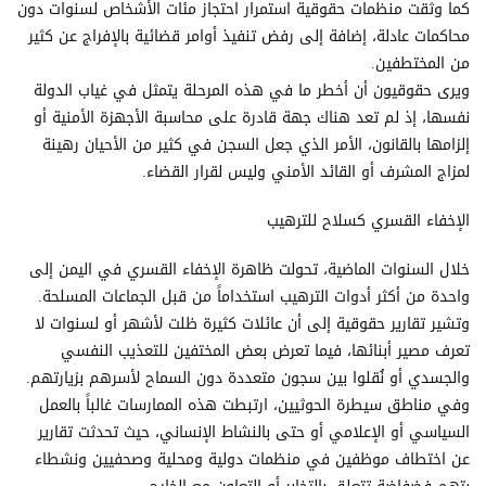
كما وثقت منظمات حقوقية استمرار احتجاز مئات الأشخاص لسنوات دون
محاكمات عادلة، إضافة إلى رفض تنفيذ أوامر قضائية بالإفراج عن كثير
من المختطفين.
ويرى حقوقيون أن أخطر ما في هذه المرحلة يتمثل في غياب الدولة
نفسها، إذ لم تعد هناك جهة قادرة على محاسبة الأجهزة الأمنية أو
إلزامها بالقانون، الأمر الذي جعل السجن في كثير من الأحيان رهينة
لمزاج المشرف أو القائد الأمني وليس لقرار القضاء.
الإخفاء القسري كسلاح للترهيب
خلال السنوات الماضية، تحولت ظاهرة الإخفاء القسري في اليمن إلى
واحدة من أكثر أدوات الترهيب استخداماً من قبل الجماعات المسلحة.
وتشير تقارير حقوقية إلى أن عائلات كثيرة ظلت لأشهر أو لسنوات لا
تعرف مصير أبنائها، فيما تعرض بعض المختفين للتعذيب النفسي
والجسدي أو نُقلوا بين سجون متعددة دون السماح لأسرهم بزيارتهم.
وفي مناطق سيطرة الحوثيين، ارتبطت هذه الممارسات غالباً بالعمل
السياسي أو الإعلامي أو حتى بالنشاط الإنساني، حيث تحدثت تقارير
عن اختطاف موظفين في منظمات دولية ومحلية وصحفيين ونشطاء