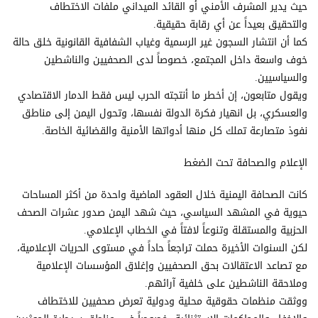
حيث يدير المشرف الأمني أو القائد الميداني ملفات الاختطاف
والتحقيق بعيداً عن أي رقابة حقيقية.
كما أن انتشار السجون غير الرسمية وغياب الشفافية القانونية خلق حالة
خوف واسعة داخل المجتمع، خصوصاً لدى الصحفيين والناشطين
والسياسيين.
ويقول متابعون، إن أخطر ما أنتجته الحرب ليس فقط الدمار الاقتصادي
والعسكري، بل انهيار فكرة الدولة نفسها، وتحول اليمن إلى مناطق
نفوذ متصارعة تملك كل منها أدواتها الأمنية والقضائية الخاصة.
الإعلام والصحافة تحت الضغط
كانت الصحافة اليمنية خلال العقود الماضية واحدة من أكثر المساحات
حيوية في المشهد السياسي، حيث شهد اليمن صدور عشرات الصحف
الحزبية والمستقلة وتنوعاً لافتاً في الخطاب الإعلامي.
لكن السنوات الأخيرة حملت تراجعاً حاداً في مستوى الحريات الإعلامية،
مع تصاعد الاعتقالات بحق الصحفيين وإغلاق المؤسسات الإعلامية
وملاحقة الناشطين على خلفية آرائهم.
ووثقت منظمات حقوقية محلية ودولية تعرض صحفيين للاختطاف