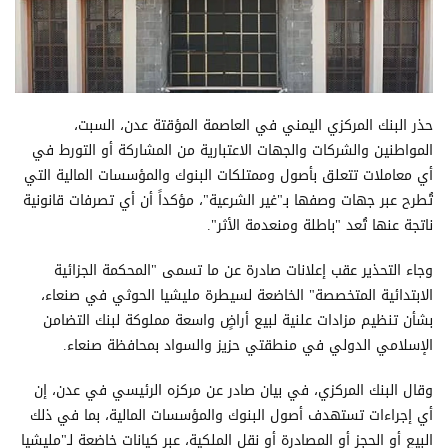
حذر البنك المركزي اليمني في العاصمة المؤقتة عدن، السبت،
المواطنين والشركات والجهات الاعتبارية من المشاركة أو التورط في
أي معاملات تتعلق بأصول وممتلكات البنوك والمؤسسات المالية التي
تُطرح عبر جهات وصفها بـ"غير الشرعية"، مؤكداً أن أي تصرفات قانونية
ناتجة عنها تُعد "باطلة ومنعدمة الأثر".
وجاء التحذير عقب إعلانات صادرة عن ما تسمى "المحكمة الجزائية
الابتدائية المتخصصة" الخاضعة لسيطرة مليشيا الحوثي في صنعاء،
بشأن تنظيم مزادات علنية لبيع أراضٍ واسعة مملوكة لبنك التضامن
الإسلامي الدولي في منطقتي حزيز والسواد بمحافظة صنعاء.
وقال البنك المركزي، في بيان صادر عن مركزه الرئيسي في عدن، إن
أي إجراءات تستهدف أصول البنوك والمؤسسات المالية، بما في ذلك
البيع أو الحجز أو المصادرة أو نقل الملكية، عبر كيانات خاضعة لـ"مليشيا