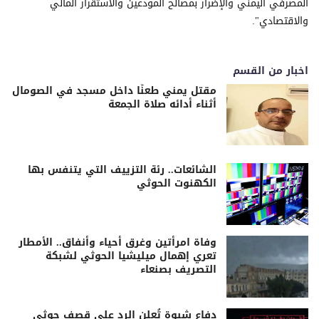
المصرفي اليمني والإضرار بمصالح المودعين والاستقرار المالي
والاقتصادي".
اخبار من القسم
مقتل يمني طعنًا داخل مسجد في الصومال
أثناء أدائه صلاة الجمعة
الشائعات.. رئة التزييف التي يتنفس بها
الكهنوت الحوثي
وفاة امرأتين وغرق أحياء وأنفاق.. الأمطار
تعري إهمال ميليشيا الحوثي لشبكة
التصريف بصنعاء
دفاع شبوة تُعلن الرد على قصف حوثي