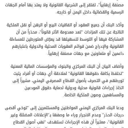
مصنفة إرهابياً"، تفتقر إلى الشرعية القانونية ولا يعتد بها أمام الجهات
الرسمية والقضائية داخل اليمن أو خارجه.
وأكد البنك أن جميع العقود أو اتفاقيات البيع أو الرهن أو نقل الملكية
الناتجة عن تلك المزادات "تعد معدومة الأثر قانوناً"، محذراً من أن
المشاركة فيها أو التوسط لتسهيلها قد يعرّض المتورطين للمساءلة
القانونية والإدراج ضمن قوائم العقوبات المحلية والدولية باعتبارهم
داعمين أو متعاونين مع جهات مصنفة إرهابياً.
وأضاف البيان أن البنك المركزي والبنوك والمؤسسات المالية المعنية
"تحتفظ بكافة حقوقها القانونية" لملاحقة أي جهات أو أفراد يثبت
تورطهم في التصرف بأصول القطاع المصرفي اليمني، مشيراً إلى
اتخاذ إجراءات قانونية محلية ودولية لحماية حقوق المودعين
والمساهمين وصون الملكية الخاصة.
ودعا البنك المركزي اليمني المواطنين والمستثمرين إلى "توخي أقصى
درجات الحذر" وعدم الانجرار وراء ما وصفها بـ"الإعلانات المضللة وغير
القانونية"، معتبراً أن هذه الإجراءات تستهدف "نهب أصول القطاع