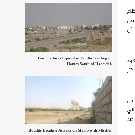
ظام
اصل
 أن
Two Civilians Injured in Houthi Shelling of
هود
Homes South of Hodeidah
ى على شبكات إيران المصرفية الموازية وشبكات غسل الأموال. وقد استهدفت حملة عام 2025 أكثر
حرس
اني
 ضد
Houthis Escalate Attacks on Marib with Missiles