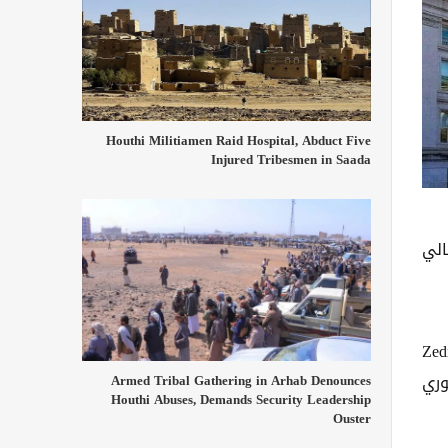
Houthi Militiamen Raid Hospital, Abduct Five
Injured Tribesmen in Saada
الي
لأصول الرقمية، وهما "Zedcex Exchange, Ltd." و"Zedxion
وري
Armed Tribal Gathering in Arhab Denounces
Houthi Abuses, Demands Security Leadership
Ouster