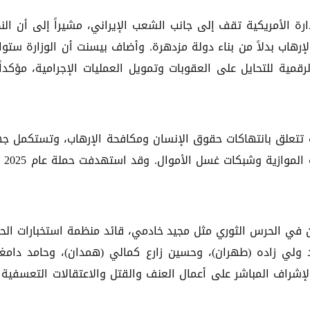
رة الأمريكية تقف إلى جانب الشعب الإيراني، مشيراً إلى أن الن
إرهاب بدلاً من بناء دولة مزدهرة. وأضاف بيسنت أن الوزارة ستو
ية للتحايل على العقوبات وتمويل العمليات الإجرامية، مؤكداً
دة تتعلق بانتهاكات حقوق الإنسان ومكافحة الإرهاب، وتستكمل ج
الضغط الاقتصادي الأقص
ن في الحرس الثوري مثل مجيد خادمي، قائد منظمة استخبارات ال
ولي زاده (طهران)، وحسين زارع كمالي (همدان)، وحامد دامغ
الإشراف المباشر على أعمال العنف والقتل والاعتقالات التعسفية