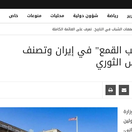
ير
رياضة
شؤون دولية
محليات
منوعات
خاص
قات الشباب في التاريخ.. تعرف على القائمة الكاملة
Yemeni National Fatally Stabbed in Somal
صب القمع" في إيران وتصنف
الدو يتصدر القائمة بفارق كبير
 الثوري
 الصومال أثناء أدائه صلاة الجمعة
) التابع لوزارة
لين
ني،