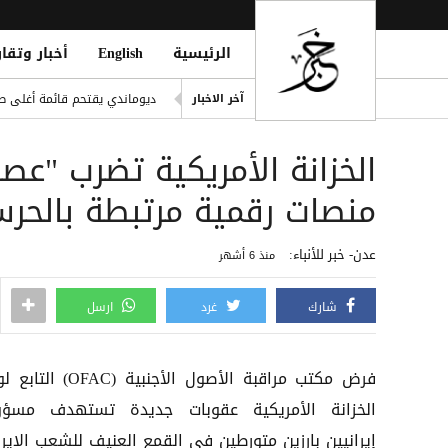
الرئيسية
English
أخبار وتقار
اليونيسف: 300 طفل قتيل في غزة خلال 300 يوم من وقف إطلاق النار
ديوماندي يقتحم قائمة أغلى صف
آخر الاخبار
i Mosque During Friday Prayers
الخزانة الأمريكية تضرب "ع
Cloudflare تطلق Kitesurf: متصفح خفيف للوكلاء الأذكياء
صلاح ضمن الأغنى عالمياً.. ورون
منصات رقمية مرتبطة بالحرس
مقتل يمني طعنًا داخل مسجد في
عدن- خبر للأنباء:
منذ 6 أشهر
شارك
غرد
ارسل
فرض مكتب مراقبة الأصول الأجنبية (OFAC
الخزانة الأمريكية عقوبات جديدة تستهدف مسؤو
إيرانيين بارزين متورطين في القمع العنيف للشعب الإيرا