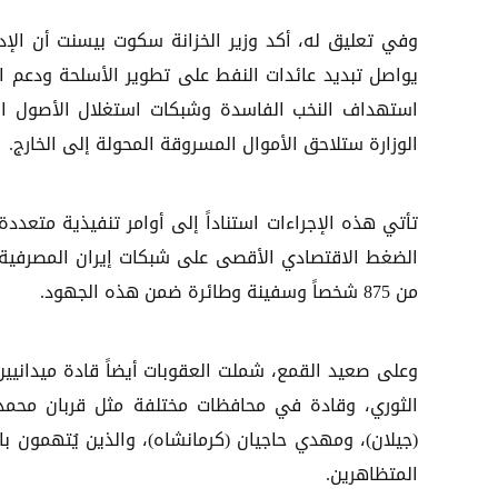
وفي تعليق له، أكد وزير الخزانة سكوت بيسنت أن الإدا
يواصل تبديد عائدات النفط على تطوير الأسلحة ودعم ال
استهداف النخب الفاسدة وشبكات استغلال الأصول الرقم
الوزارة ستلاحق الأموال المسروقة المحولة إلى الخارج.
تأتي هذه الإجراءات استناداً إلى أوامر تنفيذية متعد
من 875 شخصاً وسفينة وطائرة ضمن هذه الجهود.
وعلى صعيد القمع، شملت العقوبات أيضاً قادة ميدانيي
الثوري، وقادة في محافظات مختلفة مثل قربان محمد 
(جيلان)، ومهدي حاجيان (كرمانشاه)، والذين يُتهمون ب
المتظاهرين.