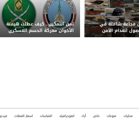
 مجاعة شاملة في
ثمن التمكين.. كيف عطلت هيمنة
صول انعدام الأمن
الأخوان معركة الحسم العسكري
ستويات غير مسبوقة
في اليمن؟
محليات
منوعات
خاص
آراء
انفوجرافيك
اقتباسات
اسعار العملات
فيديو