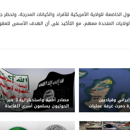
 الخاضعة للولاية الأمريكية للأفراد والكيانات المدرجة، وتحظر ج
لولايات المتحدة معهم، مع التأكيد على أن الهدف الأسمى للعقو
يراني وقياديين
مصادر أمنية واستخباراتية لـ"خبر":
رة دمرت غرفة عمليات
الحوثيون يسلمون أسرى للقاعدة
اريخ في كمران
بينهم سعودي ضمن صفقة
بإشراف خبير إيراني