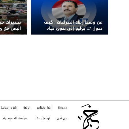
من وسط رماد الصراعات.. كيف
تحذيرات من
تحول 17 يوليو إلى طوق نجاة
اليمن مع و
لليمن الجمهوري
الغذائي لم
English
أخبار وتقارير
رياضة
شؤون دولية
من نحن
تواصل معنا
سياسة الخصوصية