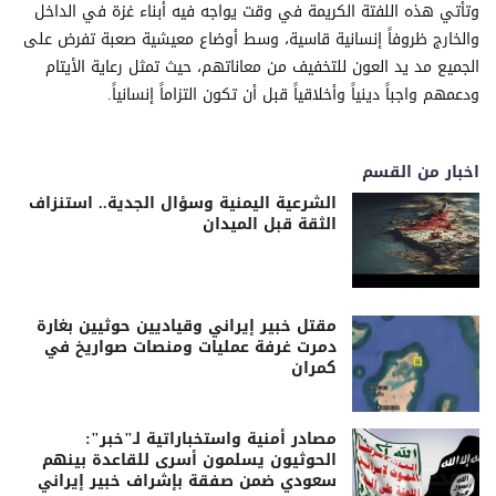
وتأتي هذه اللفتة الكريمة في وقت يواجه فيه أبناء غزة في الداخل
والخارج ظروفاً إنسانية قاسية، وسط أوضاع معيشية صعبة تفرض على
الجميع مد يد العون للتخفيف من معاناتهم، حيث تمثل رعاية الأيتام
ودعمهم واجباً دينياً وأخلاقياً قبل أن تكون التزاماً إنسانياً.
اخبار من القسم
الشرعية اليمنية وسؤال الجدية.. استنزاف
الثقة قبل الميدان
مقتل خبير إيراني وقياديين حوثيين بغارة
دمرت غرفة عمليات ومنصات صواريخ في
كمران
مصادر أمنية واستخباراتية لـ"خبر":
الحوثيون يسلمون أسرى للقاعدة بينهم
سعودي ضمن صفقة بإشراف خبير إيراني