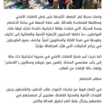
واصلت مدينة تعز، الجمعة، تأكيدها على رفض الانفلات الأمني
ومطالبها المتصاعدة بالعدالة، عقب صلاة الجمعة في ساحة الاعتصام
وسط المدينة، التي شهدت وقفة احتجاجية حاشدة شارك فيها مئات
المواطنين، دعا خلالها المحتجون الأجهزة الأمنية والقضائية إلى تكثيف
جهودها في ضبط القتلة والمطلوبين أمنياً، وكشف جميع المتورطين
في جرائم الاغتيالات التي هزّت المحافظة مؤخراً.
كما خرجت أسر ضحايا الانفلات الأمني في مسيرة احتجاجية ذات صلة
إلى جانب معتصمي الساحة، رافعين صور ذويهم ومطالبين بـ“القصاص”
وإنهاء حالة الإفلات من العقاب.
مطالب الاعتصام
في كلمات قوية عبر مكبرات الصوت، طالب الخطيب والناشطون برحيل
القيادات الأمنية والمحلية الفاشلة، معتبرين أن استمرارهم في
مناصبهم يشكّل عقبة أمام تحقيق العدالة والأمن.