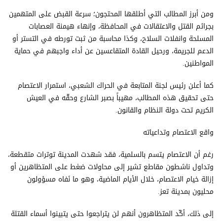
ومن أبرز المطالب التي أطلقها المحتجون؛ سرعة القبض على المتهمين
بجرائم القتل والاعتقالات في المحافظة، وإنهاء هيمنة العصابات
المسلحة وانفلات السلاح، وكذا محاسبة من ثبت تورطه في التستر أو
الدعم للجريمة، ورحيل القادة المتقاعسين عن أداء واجبهم في حماية
المواطنين.
كما أعلن رئيس لجنة المتابعة في الحراك الشعبي، استمرار الاعتصام
حتى تحقيق هذه المطالب، مهيباً بصبر الشارع وحقّه في العيش
الكريم تحت دولة النظام والقانون.
واقع الاعتصام وتداعياته
رغم أن الاعتصام يتسم بالسلمية، فقد شهدت المدينة توترات متقطعة،
وتداول ناشطون مقاطع تشير إلى محاولات ضغط على المتظاهرين أو
إزالة خيام الاعتصام، خلال الأيام الماضية، وهو ما نَفاه مسؤولون
محليون بمدينة تعز.
إلى ذلك، أكّد المتظاهرون أنهم لن يتراجعوا حتى يتبينوا أسماء القتلة