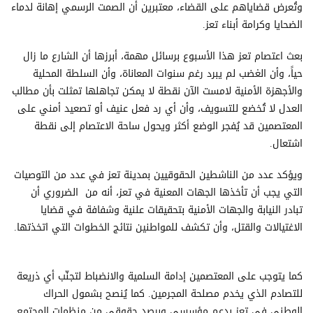
وتُعرض قضاياهم على القضاء، معتبرين أن الصمت الرسمي إهانة لدماء
الضحايا وكرامة أبناء تعز.
بعث اعتصام تعز هذا الأسبوع برسائل مهمة، أبرزها أن الشارع ما زال
حياً، وأن الغضب لم يبرد رغم سنوات المعاناة، وأن السلطة المحلية
والأجهزة الأمنية لامست الآن نقطة لا يمكن تجاهلها تمثلت بأن مطالب
العدل لا تُخضع للتسويف، وأن أي رد فعل عنيف أو تصعيد أمني على
المعتصمين قد يُفجر الوضع أكثر ويحول ساحة الاعتصام إلى نقطة
اشتعال.
ويؤكد عدد من الناشطين الحقوقيين بمدينة تعز في عدد من التوصيات
التي يجب أن تأخذها الجهات المعنية في تعز، أنه من الضروري أن
تبادر النيابة والجهات الأمنية بتحقيقات علنية وشفافة في قضايا
الاغتيالات والقتل، وأن تكشف للمواطنين نتائج الخطوات التي اتخذتها.
كما يتوجب على المعتصمين إدامة السلمية والانضباط لتجنّب أي ذريعة
للتصادم الذي يخدم مصلحة المجرمين. كما يُنصح بشمول الحراك
الوطني في تعز بدعم مؤسسي وبرصد حقوقي من منظمات المجتمع