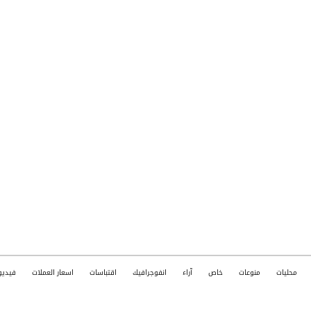
محليات
منوعات
خاص
آراء
انفوجرافيك
اقتباسات
اسعار العملات
فيديو