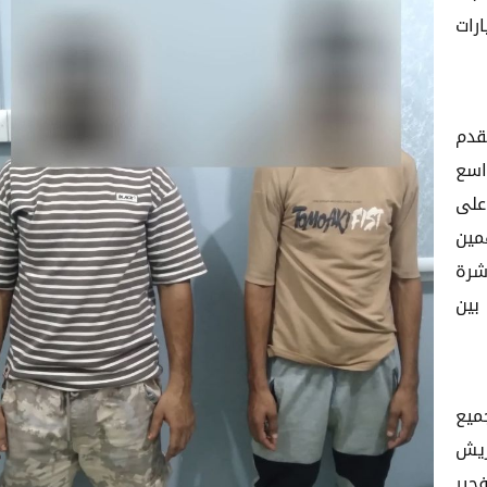
رات
قدم
اسع
على
مين
شرة
بين
ميع
ريش
جير