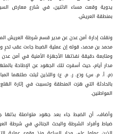
يدوية وقعت مساء الاثنين، في شارع معارض السيا
بمنطقة العريش.
ونقلت إدارة أمن عدن عن مدير قسم شرطة العريش الم
محمد بن محمد، قوله إن عملية الضبط جاءت عقب تحرٍ و
ومتابعة دقيقة نفذتها الأجهزة الأمنية في أمن عدن 
مدار أيام، حيث أسفرت تلك الجهود عن الإطاحة بالمته
(م. أ. م. س) و(ع. ر. م. ع) واللذين ثبتت صلتهما المبا
بالحادثة التي هزت المنطقة وتسببت في إثارة الهلع 
المواطنين.
وأضاف، أن الضبط جاء بعد جهود متواصلة بذلها ج
ضباط وأفراد الشرطة والبحث الجنائي في شرطة الع
الذين عملوا على مدار الساعة منذ وقوع عملية التف