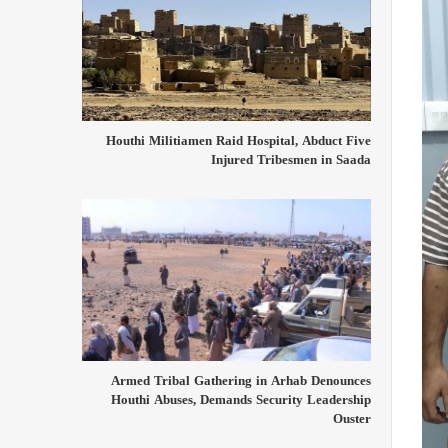
Houthi Militiamen Raid Hospital, Abduct Five
Injured Tribesmen in Saada
Armed Tribal Gathering in Arhab Denounces
Houthi Abuses, Demands Security Leadership
Ouster