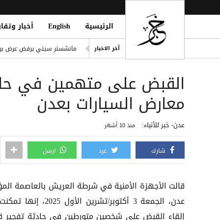
الرئيسية
English
أخبار وتقار
eption for the Insurgent Militia
مانشستر سيتي يرفض عرض برش
آخر الاخبار
الشائعات.. رئة التزييف التي 
القبض على متهمين في حادث
وفاة امرأتين وغرق أحياء وأنفا
دفاع شبوة تُعلن الرد على قص
معارض السيارات بعدن
outhi Oil Tanker Attack Attempt
عدن- خبر للأنباء:
منذ 10 أشهر
شارك
غرد
ارسل
قالت الأجهزة الأمنية في شرطة العريش بالعاصمة المؤ
عدن، الجمعة 3 أكتوبر/تشرين الأول 2025، إ
إلقاء القبض على شخصين متورطين في حادثة تفجير قن