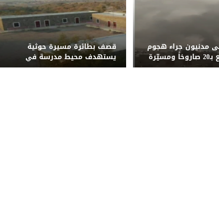
ى مدنيون جراء هجوم
قصف بطائرة مسيرة حوثية
حوثي واسع بـ20 صاروخاً ومسيّرة
يستهدف محيط مدرسة في
وشبوة
الضالع ويُلحق أضراراً بمنازل