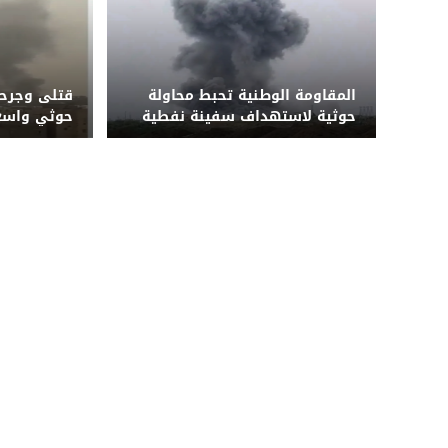
المقاومة الوطنية تحبط محاولة
قتلى وجرح
حوثية لاستهداف سفينة نفطية
بزورق مفخخ قبالة المخا
على مأرب 