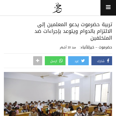
تربية حضرموت يدعو المعلمين إلى
الالتزام بالدوام ويتوعد بإجراءات ضد
المتخلفين
حضرموت – خبرللأنباء:
منذ 10 أشهر
شارك
غرد
ارسل