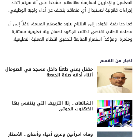
المعلمين والإداريين لممارسة مهامهم، مشدداً على أنه سيتم اتخاذ
إجراءات قانونية لاستبدال أي متعاقد يتخلف عن أداء واجبه الوظيفي.
كما دعا بقية الكوادر إلى الالتزام ببنود عقودهم المبرمة، لافتاً إلى أن
مصلحة الطلاب تقتضي تكاتف الجهود لضمان بيئة تعليمية مستقرة
ومثمرة، ومؤكداً استمرار المتابعة لتحقيق انتظام العملية التعليمية.
اخبار من القسم
مقتل يمني طعنًا داخل مسجد في الصومال
أثناء أدائه صلاة الجمعة
الشائعات.. رئة التزييف التي يتنفس بها
الكهنوت الحوثي
وفاة امرأتين وغرق أحياء وأنفاق.. الأمطار