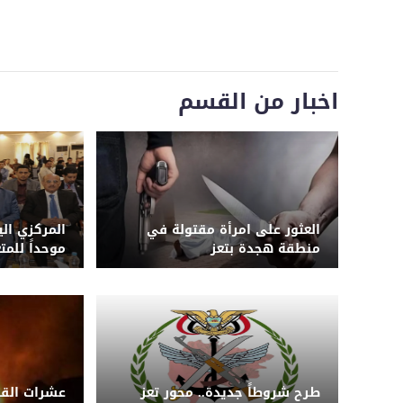
اخبار من القسم
العثور على امرأة مقتولة في
المركزي ال
منطقة هجدة بتعز
موحداً للمت
المالي والح
الائتمانية
طرح شروطاً جديدة.. محور تعز
عشرات القت