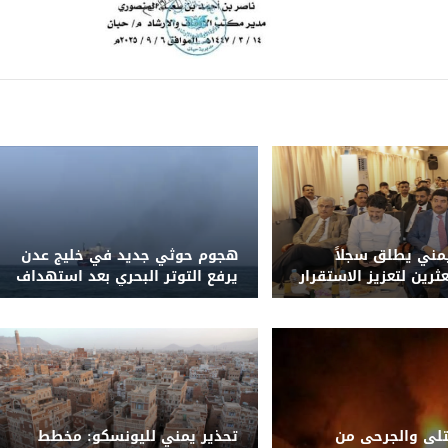
يمني يطلق سجلاً
هجوم حوثي جديد في خليج عدن
عثرين لتعزيز الاستقرار
يرفع التوتر البحري بعد استهداف
د من المخاطر
سفينة سعودية
لى والجرحى من
تحذير يمني لليونسكو: مخطط