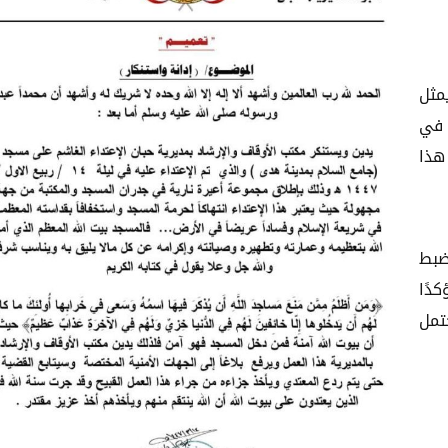
مثل
 في
هذا
ضبط
دًا
تمل