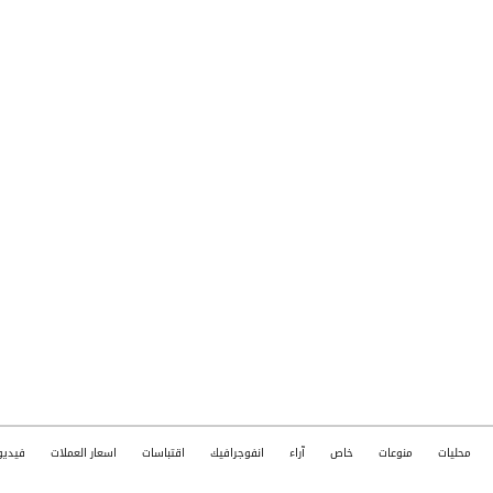
محليات
منوعات
خاص
آراء
انفوجرافيك
اقتباسات
اسعار العملات
فيديو