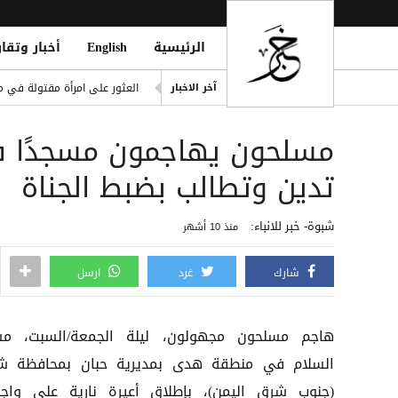
الرئيسية
English
أخبار وتقار
طرابزون سبور التركي يعلن ضم 
العثور على امرأة مقتولة في 
آخر الاخبار
ter to Boost Financial Stability
مسلحون يهاجمون مسجدًا ف
المركزي اليمني يطلق سجلاً موحد
هجوم حوثي جديد في خليج عدن
تدين وتطالب بضبط الجناة
تسريبات تكشف ميزة "HiLight" وشحن فائق السرعة لهواتف Pixel 11
شبوة- خبر للانباء:
منذ 10 أشهر
شارك
غرد
ارسل
هاجم مسلحون مجهولون، ليلة الجمعة/السبت، م
السلام في منطقة هدى بمديرية حبان بمحافظة ش
(جنوب شرق اليمن)، بإطلاق أعيرة نارية على واج