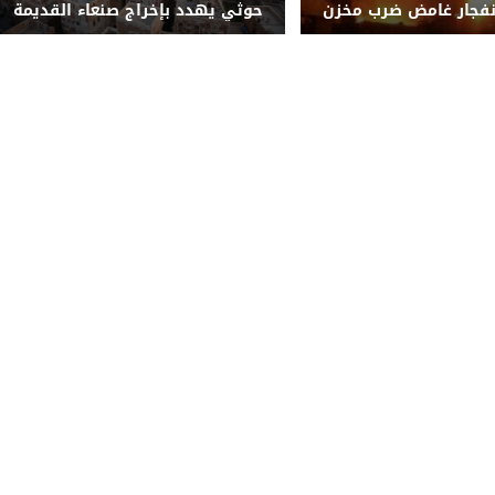
انفجار غامض ضرب مخزن
حوثي يهدد بإخراج صنعاء القديمة
صنعاء
من قائمة التراث العالمي