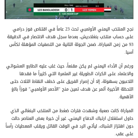
نجح المنتخب اليمني الأولمبي تحت 23 عاماً في اقتناص فوز درامي
على حساب منتخب بنغلاديش، بعدما سجل هدف الانتصار في الدقيقة
93 من زمن المباراة، ضمن الجولة الثانية من التصفيات المؤهلة لكأس
آسيا.
ورغم أن الأداء اليمني لم يكن مقنعاً، حيث غلب عليه الطابع العشوائي
والاعتماد على الكرات الطويلة غير المثمرة التي كثيراً ما فقدها
اللاعبون بسهولة، إلا أن إصرار الفريق على خطف النقاط الثلاث حتى
اللحظة الأخيرة أثمر عن هدف ثمين منح "الأحمر الأولمبي" فوزاً بالغ
الأهمية.
المباراة كانت صعبة وشهدت فترات ضغط من المنتخب البنغالي الذي
حاول استغلال ارتباك الدفاع اليمني، غير أن خبرة بعض العناصر حالت
دون اهتزاز الشباك، ليأتي الرد في الوقت القاتل ويقلب المعطيات رأساً
على عقب.