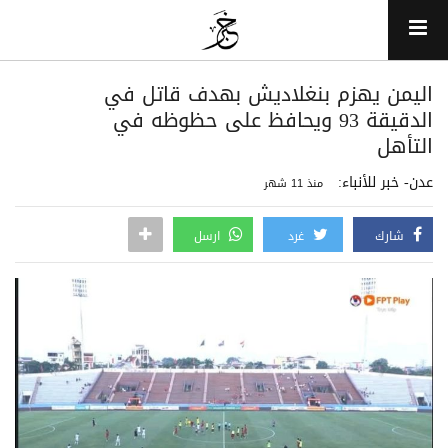
اليمن يهزم بنغلاديش بهدف قاتل في
الدقيقة 93 ويحافظ على حظوظه في
التأهل
عدن- خبر للأنباء:
منذ 11 شهر
شارك
غرد
ارسل