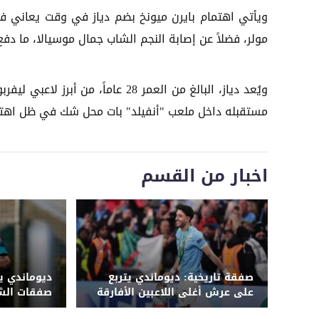
ويأتي اهتمام بايرن ميونخ بضم دياز في وقت يعاني
مولر، فضلاً عن إصابة النجم الشاب جمال موسيالا، ما د
مستقبله داخل ملعب "أنفيلد" بات محل شك في ظل اهتمام
اخبار من القسم
صفقة تاريخية: ديوماندي يتربع
ديوماندي ي
على عرش أغلى اللاعبين الأفارقة
صفقات الشب
بانتقاله لريال مدريد
على القائمة