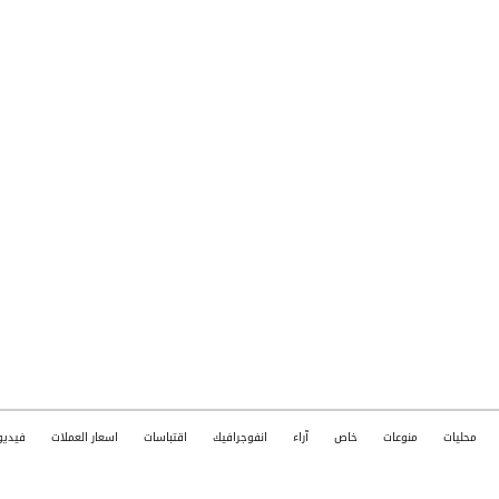
محليات
منوعات
خاص
آراء
انفوجرافيك
اقتباسات
اسعار العملات
فيديو