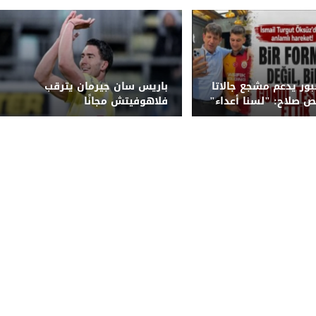
ور يدعم مشجع جالاتا
باريس سان جيرمان يترقب
 صلاح: "لسنا أعداء"
فلاهوفيتش مجانًا