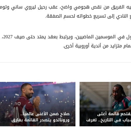
 فيه الفريق من نقص هجومي واضح، عقب رحيل ليروي ساني وتو
فع النادي إلى تسريع خطواته لحسم الصفقة.
ويُعد دياز، البالغ من العمر 28 عاما
 متزايد من أندية أوروبية أخرى.
قتحم قائمة أغلى
صلاح ضمن الأغنى عالمياً..
اب في التاريخ.. تعرف
ورونالدو يتصدر القائمة بفارق
 الكاملة
كبير