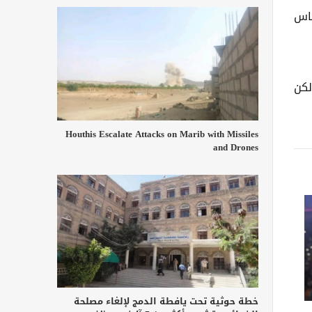
ماس
ً، من أبرز لاعبي ليفربول في الموسمين الماضيين، ويرتبط بعقد يمتد حتى صيف 2027، لكن
Houthis Escalate Attacks on Marib with Missiles
and Drones
خطة حوثية تحت يافطة الدمج لإلغاء مصلحة