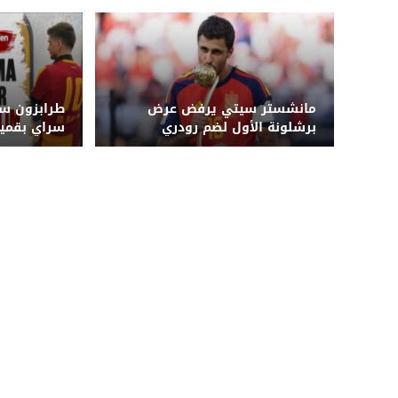
مانشستر سيتي يرفض عرض
طرابزون سب
برشلونة الأول لضم رودري
سراي بقميص