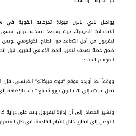
خبر للأنباء – وكالات:
يواصل نادي بايرن ميونخ تحركاته القوية في 
الانتقالات الصيفية، حيث يستعد لتقديم عرض رسمي 
ليفربول من أجل التعاقد مع الجناح الكولومبي لويس دي
ضمن خطة تهدف لتعزيز الخط الأمامي للفريق قبل انط
الموسم الجديد.
ووفقاً لما أورده موقع "فوت ميركاتو" الفرنسي، فإن ا
تصل قيمته إلى 70 مليون يورو كمبلغ ثابت، بالإضافة إلى مكافآت وحوافز متغيرة وفق الأداء والمشاركات.
وتشير المصادر إلى أن إدارة ليفربول باتت على دراية كا
التوصل إلى اتفاق خلال الأيام القادمة، في ظل استمرار