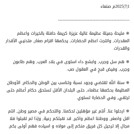
1|7|2025م صنعاء
—---------------------------------------------
※ مليحة جميلة عظيمة غالية عزيزة كريمة حافلة بالخيرات واعظم
المقدرات, وانتجت اعظم الحضارات, يحكمها اقزام صغار, متدنيي الأقدار
والقدرات.
※ هم سل وجرب, وابشع داء استوى في بلاد العرب, وهم طاعون
وجرب, وفيض قبحٍ في العقول صب.
※ سنة الله تقتضي وجود نسبة وتناسب بين الوطن والحكام, الأوطان
العظيمة بحكمها عظماء, حتى البلدان الأقل تستحق حكام أعظم حتى
ترتقي, وفي الحضارة تستوي.
※ ارحلوا عنا, أنتم غير مؤهلين لحكمنا, والتحكم في مصير وطن, انتم
اقل واصغر, ووطننا اعظم واكبر, قد نقبلكم رعية, وإذا لم تقبلوا فلا
مجال إلا ترحيل كل فريق منكم إلى مولاه و اسياده فهم أولى بكم.