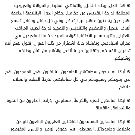
※ هذا الذل, وذلك التذلل, والتماهي المفرط, والموالاة والعبودية
المطلقة لدرجة التقديس من حكامنا, لحكام الدول الإقليمية الداعمة
لهم, حين يتحدثون عنهم عبر الإعلام, وفي كل مقال ومقام, تسمع
ألفاظ التبجيل والتعظيم والتقديس والتمجيد لدرجة تصيب المراقب
بالغثيان, وتثير مشاعر الاحتقار لهؤلاء العبيد حكامنا المتعبدين في
محراب اسيادهم, وتغشاه حالة اشمئزاز من ذلك الهوان, نقول لهم أنتم
تحقرون انفسكم, وتقللون من شأنكم, والأهم من شأن وطنكم
وشعبكم.
※ أيها المسبحون بعظمتهم, الحامدون الشاكرون لهم, الممجدون لهم
في ركوعكم وسجودكم في كل مقاماتهم, لدرجة الصلاة والسلام
عليهم.
※ ايها الفاقدون للعزة والكرامة, مسلوبي الإرادة, الخاوون من النخوة,
والشهامة, والقبيلة.
※ ايها الفاسدون المفسدون الفاشلون العاجزون البائعون للوطن
واحلامنا وطموحاتنا, المفرطون في حقوق الوطن والناس, المفرطون