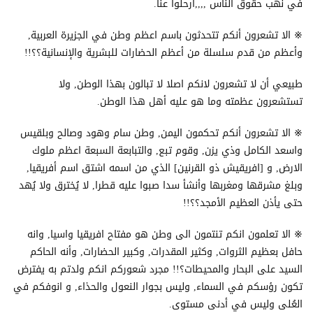
في نهب حقوق الناس ,,,,ارحلوا عنا.
※ الا تشعرون أنكم تتحدثون باسم اعظم وطن في الجزيرة العربية,
وأعظم من قدم سلسلة من أعظم الحضارات للبشرية والإنسانية؟؟!!
طبيعي أن لا تشعرون لانكم اصلا لا تبالون بهذا الوطن, ولا
تستشعرون عظمته وما هو عليه أهل هذا الوطن.
※ الا تشعرون أنكم تحكمون اليمن, وطن سام وهود وصالح وبلقيس
واسعد الكامل وذي يزن, وقوم تبع, والتبابعة السبعة اعظم ملوك
الارض, و [افريقيش ذو القرنين] الذي من اسمه اشتق اسم أفريقيا,
وبلغ مشرقها ومغربها وأنشأ سدا صبوا عليه قطرا, لا يُخترق ولا يُهد
حتى يأذن العظيم الأمجد؟؟!!
※ الا تعلمون انكم تنتمون الى وطن هو مفتاح افريقيا واسيا, وانه
حافل بعظيم الثروات, وكثير المقدرات, وكبير الحضارات, وأنه الحاكم
السيد على البحار والمحيطات؟!! مجرد شعوركم انكم ولدتم به يفترض
تكون رؤسكم في السماء, وليس بجوار النعول والحذاء, و انوفكم في
العُلى وليس في أدنى مستوى.