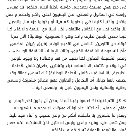
في محرابهم, مسبحة بحمدهم, مؤمنه باختياراتهم, فنكون بلا معنى,
وإمعة في المدلول والمعنى, نحن اليمنيون اعلى واكبر واعظم واجمل
واكمل وأكثر أهلية لكي ينطووا هم فينا أو يكونوا جزء منا, وتابعين
لنا, واكيد نحن مع التكامل والتعاون لكن لسنا مع التبعية والالغاء, كنا
فيما مضى تابعين لطرف واحد وهو {السعودية الوهابية} الان صرنا
فرقاء من التابعين, نتنافس في تقديم الولاء, [فريق لإيران العظمى-
وآخر للسعودية الشقيقة الكبرى- وثالث للإمارات الشقيقة الوسطى -
وقطر الشقيقة الصغرى لها نصيب من هنا وهناك] ولا وجود للوطن
في الولاء والانتماء, الا كسلعة تباع وتشترى [طغيان كامل للأجندة
الخارجية, يقابلها غياب كامل للأجندة الوطنية] تلك تسمى عمالة وقد
تصنف بانها خيانة, أما التكامل والتعاون فهو مصالح مشتركة وتسمى
وطنية وإنسانية ونحن اليمنيون نقبل به, ونسعى اليه ..
※ هل انتم اغبياء؟!! اعلموا يقينا أنه لا يمكن أن يكون لكم قيمة, او
مقام أو معنى, أو اعتبار عند اولئك وهؤلاء الا بحجم ما تشعروهم
وبقدر ما تشعرون به داخلكم أنكم من وطن عظيم, و أبناء مجد تليد,
ومن شعب عنيد وفريد وقدير وليس له مثيل لكن المشكلة انكم صغار
فعلا, والشعور بالدونية تسكنكم و بداخلكم.