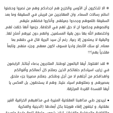
※ الا تتذكرون أن الأوس والخزرج هم اجدادكم وهم من نصروا وحضنوا
اعظم رسالات السماء, وان المهاجرين من قريش في السقيفة وما بعد
السقيفة ظلموهم وجحدوا جميلهم, وأنكروا فضلهم عليهم,
واقصوهم وحكموا ان لا حق لهم في الخلافة, جزموا أنها خلقت لهم,
واختصهم الله بها دون بقية المسلمين, وانهم دون غيرهم أصلح لها,
والبقية لا يصلحون إلا رعية, رغم أن سيد البرية قال في حقهم بما
معناه, لو سلك الأنصار واديا فسوف اكون معهم, وجزء منهم, وتابعاً
مقتدياً بهم؟!!
※ لقد اهنتونا, أيها البائعون لوطننا, المتاجرون بدماء أبنائنا, الرابضون
في زرايب اسيادكم حلفائكم الذين جعلتم كل أعمالكم وأقوالكم
واهدافكم من أجلهم لا من أجل وطنكم, جعلتم مصيرنا جزء ملحق
بمصيرهم, و جعلتوهم اسياد علينا, وهم لا يستحقون, بل العكس يا
أيها الفسدة القردة المرتزقة.
● تريدون طي مذاهبنا العقلانية المنيرة في مذاهبهم الخرافية الغير
عقلانية, و تبتغون إلغاء هويتنا بكل أبعادها {الدينية والفكرية
والثقافية والحضارية والفنية}, لنكن شعوب ملحقة تابعة عابدة متعبدة