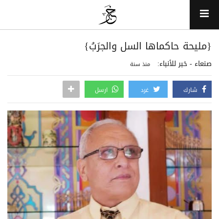
{مليحة حاكماها السل والجرَبُ}
صنعاء - خبر للأنباء:
منذ سنة
شارك
غرد
ارسل