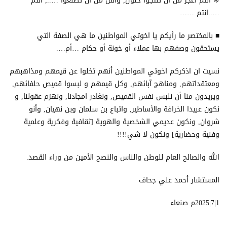
※ انتم اعجز من ان تنتجوا حلول, واقل من ان تصنعوا ….., انتم
…..انتم ……
■ بالمختصر ما رأيكم يا اخوتي المواطنين ما هي الصفة التي
يستحقون وصفهم بها عملاء أو خونة أو حكام …أم….
نسيت ان اذكركم اخوتي المواطنين أنهم تخلوا عن قيمهم ومذاهبهم
ومعتقداتهم, ومناهج آبائهم, وكل قيمهم و لبسوا قميص حلفائهم,
ويريدون منا أن نلبس نفس القميص, ونغادر امجادنا, ونهزم عقولنا, و
نكون عبيدا الخرافة والأساطير, واتباع بن سلمان وبن نهيان, وأنو
شروان, ونكون عديمي الشخصية والهوية [ثقافية وفكرية وعلمية
وفنية وحضارية] ونكون لا شي!!!!
الله والصالح العام للوطن والناس والنصح الأمين من وراء القصد.
المستشار أحمد علي جحاف
1|7|2025م صنعاء