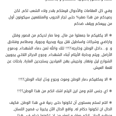
وفي كل المقامات والأحوال قيمتكم بقدر ولاء الشعب لكم, لكن
رصيدكم من هذا صفر% حتى تجار الحروب والمنتفعين سيكونون أول
من يبيعكم ويقف ضدكم
※ الا يكفيكم ما جمعتوا من مال, وما صار لديكم من قصور وفلل
واراضي وشركات واساطيل نقل برية وبحرية وجوية, ومطاعم وفنادق
و. و…داخل الوطن وخارجه؟؟!! تلك والله ثمن دماء الشهداء, ودموع
الأرامل, ويتم وحاجة الأيتام أبناء الشهداء, وجوع الحرائر اللاتي يجوبين
الشوارع ليل ونهار, وتجيش بهن الميادين يستجدين المارة, باحثات عن
لقمة العيش.
※ الا يمكفيكم دمار الوطن وموت وجوع وذل ابناء الوطن؟؟!!
※ اي جنس انتم ومن اين اتيتم اشك انكم من هذا الوطن؟؟!!
※ انتم لستم بمستوى أن تكونوا حتى رعية في هذا الوطن, فكيف
الحال ان تكونوا حكام له, واقع الحال الآن يخبرنا ب فصيح اللسان,
وعظيم البيان, إنكم صغار و اصغر من ان تكونوا خدام في هذا