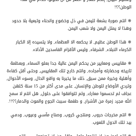
الوطن؟؟!
※ انتم صورة بشعة لليمن في ذل وخضوع وانحناء وتبعية بلا حدود
وهذا لا يمثل اليمن ولا شعب اليمن.
※ هذا الوطن عظيم, لا يحكمه الا العظماء, ولا يتسيده إلا الكبار
الكرماء النبلاء, الشرفاء, وليس الأقزام الفاسدين الأذلاء.
※ مقاييس ومعايير من يحكم اليمن عالية جدا بعلو السماء, وبعظمة
تاريخه وحضارته وأمجاده, وانتم خارج تلك المقاييس, وحتى أقل كفاءة
وأهلية وخبرة ممن سبق, ذلك ما يخبرنا به واقع الحال, وسوء الأحوال,
وتردي الأوضاع للوطن والإنسان, على مدى أكثر من 15 سنة كلهن
عجاف لم تحسموا معارك, ولم تتوافقوا على حلول, هل انتم لا سمح
الله مجرد زمرة من الأشرار, و طغمة سببت الجوع والموت والدمار؟؟!!.
※ انتم مخرجات حروب, ومنتجي كروب, وصناع مآسي وعيوب, ودمي
بيد تلك الدول اللعوب.