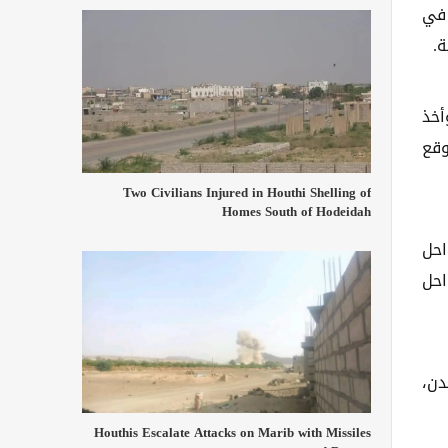
 في
أخذ
وقع
Two Civilians Injured in Houthi Shelling of
Homes South of Hodeidah
احل
احل
دن،
Houthis Escalate Attacks on Marib with Missiles