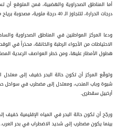
أما المناطق الصحراوية والهضبية، فمن المتوقع أن تس
درجات الحرارة، لتتجاوز الـ 40 درجة مئوية، مصحوبة برياح معتدلة إلى نشطة خلال النهار، ما قد يؤدي إلى إثارة الرمال والأتربة.
ودعا المركز المواطنين في المناطق الصحراوية والسا
الاحتياطات من الأجواء الرطبة والخانقة، محذراً في ال
هطول الأمطار عليها، ومن خطر العواصف الرعدية المصاح
وتوقّع المركز أن تكون حالة البحر خفيف إلى معتدل
شبوة وباب المندب، ومعتدل إلى مضطرب في سواحل حض
أرخبيل سقطرى.
ورجّح أن تكون حالة البحر في المياه الإقليمية خفيف 
بينما يكون مضطرب إلى شديد الاضطراب في بحر العرب.