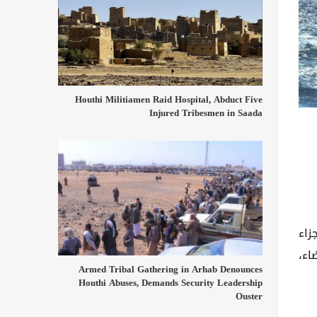
Houthi Militiamen Raid Hospital, Abduct Five
Injured Tribesmen in Saada
زاء
اء،
Armed Tribal Gathering in Arhab Denounces
Houthi Abuses, Demands Security Leadership
Ouster