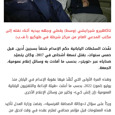
تاكاهيرو شيرايشي (وسط) يغطي وجهه بيديه أثناء نقله إلى
مكتب المدعي العام من مركز شرطة في طوكيو (أ.ف.ب)
نفّذت السلطات اليابانية حكم الإعدام شنقاً بسجين أُدين، قبل
خمس سنوات، بقتل تسعة أشخاص في 2017، وكان يتصيّد
ضحاياه عبر «تويتر»، بحسب ما أفادت به وسائل إعلام عمومية،
الجمعة.
وهذه المرة الأولى التي تُنفّذ فيها عقوبة الإعدام في اليابان منذ
يوليو (تموز) 2022، بحسب ما أعلنت «هيئة الإذاعة والتلفزيون اليابانية
العمومية (إن إتش كي)» وكثير من وسائل الإعلام الأخرى.
وردّاً على سؤال لـ«وكالة الصحافة الفرنسية»، رفضت وزارة العدل تأكيد
هذه المعلومات قبل مؤتمر صحافي تعتزم عقده في وقت لاحق من