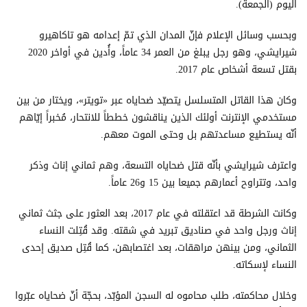
اليوم (الجمعة).
وبحسب وسائل الإعلام فإنّ المدان الذي تمّ إعدامه هو تاكاهيرو
شيرايشي، وهو رجل يبلغ من العمر 34 عاماً، وأُدين في أواخر 2020
بقتل تسعة أشخاص عام 2017.
وكان هذا القاتل المتسلسل يتصيّد ضحاياه عبر «تويتر»، ويختار من بين
مستخدمي الإنترنت أولئك الذين يناقشون خططاً للانتحار، مُخبراً إيّاهم
أنّه يستطيع مساعدتهم بل وحتى الموت معهم.
واعترف شيرايشي بأنّه قتل ضحاياه التسعة، وهم ثماني إناث وذكر
واحد، وتتراوح أعمارهم جميعا بين 15 و26 عاماً.
وكانت الشرطة قد اعتقلته في عام 2017، بعد العثور على جثث ثماني
إناث ورجل واحد في صناديق تبريد في شقته. وقد قُتِلت النساء
الثماني، ومن بينهن مراهقات، بعد اغتصابهن، كما قُتِل صديق إحدى
النساء لإسكاته.
وخلال محاكمته، طلب محاموه له السجن المؤبّد، بحجّة أنّ ضحاياه عبّروا