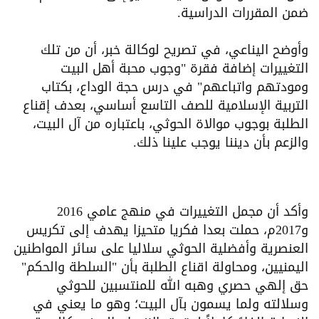
ضمن المقررات الدراسية.
وأوضح اليناعي، في تصريح لوكالة خبر، أن من تلك
التغييرات إضافة فقرة "وجوب محبة أهل البيت
ومودتهم واتباعهم" في درس حجة الوداع، بكتاب
التربية الإسلامية للصف التاسع أساسي، بعدف إقناع
الطلبة بوجوب موالاة الحوثي، باعتباره من آل البيت،
والزعم بأن ديننا يوجب علينا ذلك.
وأكد أن مجمل التغييرات في منهج عامي 2016
و2017م، حملت بعدا فكريا متحيزا يهدف إلى تكريس
العنصرية وأفضلية الحوثي سلاليا على سائر المواطنين
اليمنيين، ومحاولة اقناع الطلبة بأن "السلطة والحكم"
حق إلهي حصري وهبه الله للمنتسبين للحوثي
وسلالته ولما يسمون بآل البيت؛ وهو ما يعني في