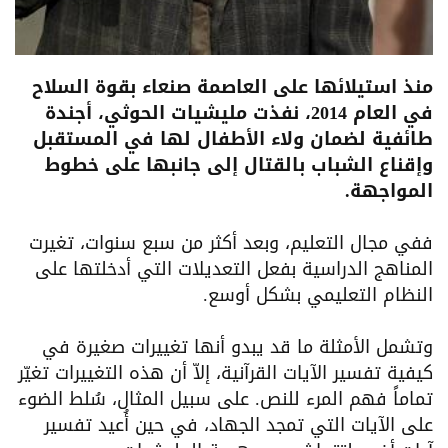
منذ استيلائها على العاصمة صنعاء بقوة السلاح
في العام 2014، نفذت مليشيات الحوثي، أجندة
طائفية لضمان ولاء الأطفال لها في المستقبل
وإقناع الشباب بالقتال إلى جانبها على خطوط
المواجهة.
ففي مجال التعليم، وبعد أكثر من سبع سنوات، تغيرت
المناهج الدراسية بفعل التعديلات التي أدخلتها على
النظام التعليمي بشكل أوسع.
وتشمل الأمثلة ما قد يبدو أنها تغييرات صغيرة في
كيفية تفسير الآيات القرآنية، إلاّ أن هذه التغييرات تغيّر
تماماً فهم المرء للنص. على سبيل المثال، سُلط الضوء
على الآيات التي تمجد الجهاد، في حين أُعيد تفسير