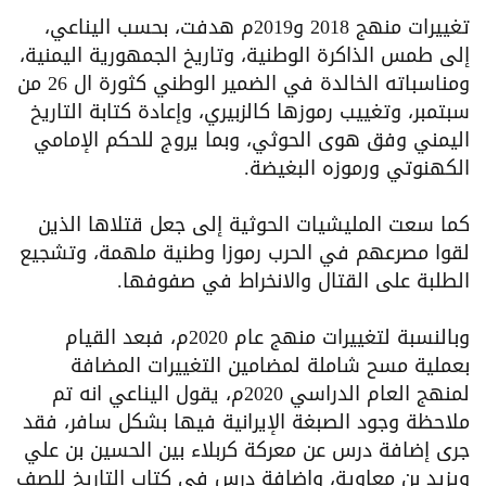
تغييرات منهج 2018 و2019م هدفت، بحسب اليناعي،
إلى طمس الذاكرة الوطنية، وتاريخ الجمهورية اليمنية،
ومناسباته الخالدة في الضمير الوطني كثورة ال 26 من
سبتمبر، وتغييب رموزها كالزبيري، وإعادة كتابة التاريخ
اليمني وفق هوى الحوثي، وبما يروج للحكم الإمامي
الكهنوتي ورموزه البغيضة.
كما سعت المليشيات الحوثية إلى جعل قتلاها الذين
لقوا مصرعهم في الحرب رموزا وطنية ملهمة، وتشجيع
الطلبة على القتال والانخراط في صفوفها.
وبالنسبة لتغييرات منهج عام 2020م، فبعد القيام
بعملية مسح شاملة لمضامين التغييرات المضافة
لمنهج العام الدراسي 2020م، يقول اليناعي انه تم
ملاحظة وجود الصبغة الإيرانية فيها بشكل سافر، فقد
جرى إضافة درس عن معركة كربلاء بين الحسين بن علي
ويزيد بن معاوية، واضافة درس في كتاب التاريخ للصف