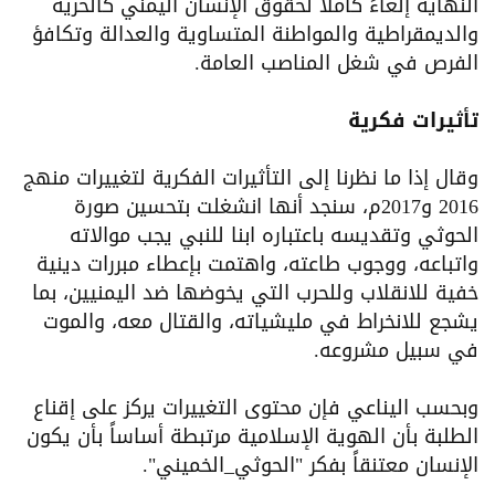
النهاية إلغاءً كاملاً لحقوق الإنسان اليمني كالحرية
والديمقراطية والمواطنة المتساوية والعدالة وتكافؤ
الفرص في شغل المناصب العامة.
تأثيرات فكرية
وقال إذا ما نظرنا إلى التأثيرات الفكرية لتغييرات منهج
2016 و2017م، سنجد أنها انشغلت بتحسين صورة
الحوثي وتقديسه باعتباره ابنا للنبي يجب موالاته
واتباعه، ووجوب طاعته، واهتمت بإعطاء مبررات دينية
خفية للانقلاب وللحرب التي يخوضها ضد اليمنيين، بما
يشجع للانخراط في مليشياته، والقتال معه، والموت
في سبيل مشروعه.
وبحسب اليناعي فإن محتوى التغييرات يركز على إقناع
الطلبة بأن الهوية الإسلامية مرتبطة أساساً بأن يكون
الإنسان معتنقاً بفكر "الحوثي_الخميني".