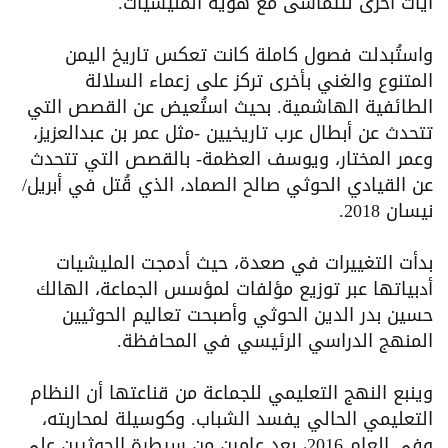
آيات أخرى لتتماشى مع هوية المليشيات.
واستُبدلت فصول كاملة كانت تعكس تاريخ اليمن
المتنوع والغني بأخرى تركز على زعماء السلالة
الطائفية الهاشمية. بحيث استُعيض عن القصص التي
تتحدث عن أبطال عرب تاريخيين -مثل عمر بن عبدالعزيز،
وعمر المختار، ويوسف العظمة- بالقصص التي تتحدث
عن القيادي الحوثي صالح الصماد، الذي قُتل في أبريل/
نيسان 2018.
بدأت التغييرات في صعدة، حيث أدمجت المليشيات
أدبياتها عبر توزيع مؤلفات لمؤسس الجماعة، الهالك
حسين بدر الدين الحوثي وأصبحت تعاليم الحوثيين
المنهج الدراسي الرئيسي في المحافظة.
وينبع النهج التعليمي للجماعة من قناعتها أن النظام
التعليمي الحالي يفسد الشباب. وكوسيلة لمحاربته،
وفي العام 2016، بعد عامين من سيطرة الحوثيين على