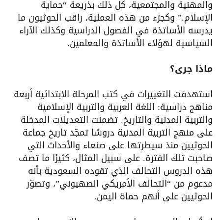
والمهنية والمجتمعية، كل ذلك بذريعة “حماية
الإسلام.” وكجزء من هذه العملية، راقب الحوثيون ما
يدرسه الأساتذة في الفصول الدراسية وكذلك الآراء
السياسية لهؤلاء الأساتذة والمعلمين.
ماذا جرى؟
استهدفت التغييرات في كتب المرحلة الابتدائية أربعة
مناهج دراسية: اللغة العربية والتربية الإسلامية
والتربية المدنية والتاريخ. تضمنت التعديلات المدخلة
على منهج التربية المدنية دروسًا تمجّد تاريخ جماعة
الحوثيين منذ سيطرتها على صنعاء والأحداث التي
صاحبت تلك الفترة. على سبيل المثال، كثيرًا ما تصف
هذه الدروس التحالف الذي تقوده السعودية بأنه
مدعوم من “التحالف الأمريكي الصهيوني”، وتصوّر
الحوثيين على أنهم حماة اليمن.