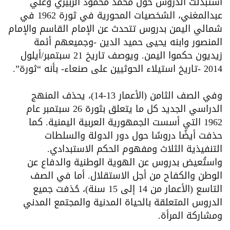
استُبدلت الدروس حول محمد محمود الزبيري وعلي
عبدالمغني، الشخصيات المحورية في ثورة 1962 في
شمالي اليمن بدروس تتحدث عن الإمام القاسم والإمام
المنصور وابنه يحيى حميد الدين -وجميعهم أئمة
زيديون حكموا اليمن. ويوصف تاريخ 21 سبتمبر/أيلول
2014 -تاريخ استيلاء الحوثيين على صنعاء- بأنه “ثورة”.
وفي الصف الثامن (الأعمار 13-14)، يحذف المنهج
الدراسي الجديد كل ما يتعلق بثورة 26 سبتمبر عام
1962 التي أسست الجمهورية العربية اليمنية. كما
حذفت أيضًا دروسًا حول دور الدولة والسلطات
التنفيذية الثلاث ومفهوم الحكم الاستبدادي.
واستُعيض بدروس عن الهوية الوطنية والدفاع عن
الوطن والكفاح من أجل الاستقلال. أما في الصف
التاسع (الأعمار من 14 إلى 15 سنة)، حُذفت جميع
الدروس المتعلقة بالحياة المدنية والمجتمع المدني
ومشاركة المرأة.