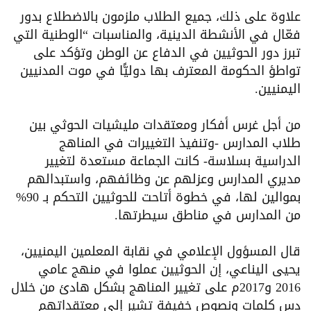
علاوة على ذلك، جميع الطلاب ملزمون بالاضطلاع بدور
فعّال في الأنشطة الدينية، والمناسبات “الوطنية التي
تبرز دور الحوثيين في الدفاع عن الوطن وتؤكد على
تواطؤ الحكومة المعترف بها دوليًّا في موت المدنيين
اليمنيين.
من أجل غرس أفكار ومعتقدات مليشيات الحوثي بين
طلاب المدارس -وتنفيذ التغييرات في المناهج
الدراسية بسلاسة- كانت الجماعة مستعدة لتغيير
مديري المدارس وعزلهم عن وظائفهم، واستبدالهم
بموالين لها، في خطوة أتاحت للحوثيين التحكم بـ 90%
من المدارس في مناطق سيطرتها.
قال المسؤول الإعلامي في نقابة المعلمين اليمنيين،
يحيى اليناعي، إن الحوثيين عملوا في منهج عامي
2016 و2017م على تغيير المناهج بشكل هادئ من خلال
دس كلمات ونصوص خفيفة تشير إلى معتقداتهم