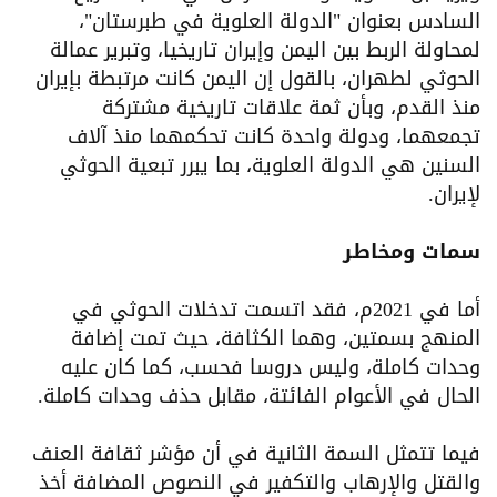
السادس بعنوان "الدولة العلوية في طبرستان"،
لمحاولة الربط بين اليمن وإيران تاريخيا، وتبرير عمالة
الحوثي لطهران، بالقول إن اليمن كانت مرتبطة بإيران
منذ القدم، وبأن ثمة علاقات تاريخية مشتركة
تجمعهما، ودولة واحدة كانت تحكمهما منذ آلاف
السنين هي الدولة العلوية، بما يبرر تبعية الحوثي
لإيران.
سمات ومخاطر
أما في 2021م، فقد اتسمت تدخلات الحوثي في
المنهج بسمتين، وهما الكثافة، حيث تمت إضافة
وحدات كاملة، وليس دروسا فحسب، كما كان عليه
الحال في الأعوام الفائتة، مقابل حذف وحدات كاملة.
فيما تتمثل السمة الثانية في أن مؤشر ثقافة العنف
والقتل والإرهاب والتكفير في النصوص المضافة أخذ