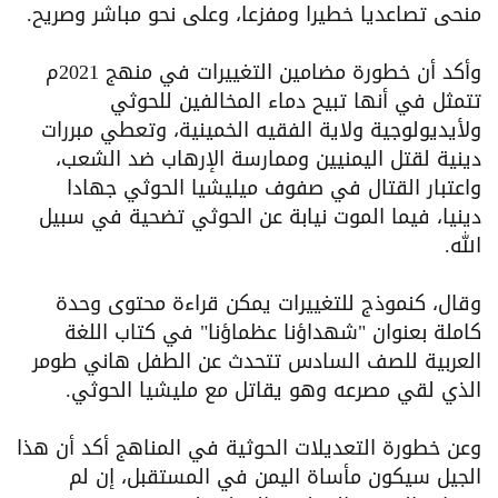
منحى تصاعديا خطيرا ومفزعا، وعلى نحو مباشر وصريح.
وأكد أن خطورة مضامين التغييرات في منهج 2021م
تتمثل في أنها تبيح دماء المخالفين للحوثي
ولأيديولوجية ولاية الفقيه الخمينية، وتعطي مبررات
دينية لقتل اليمنيين وممارسة الإرهاب ضد الشعب،
واعتبار القتال في صفوف ميليشيا الحوثي جهادا
دينيا، فيما الموت نيابة عن الحوثي تضحية في سبيل
الله.
وقال، كنموذج للتغييرات يمكن قراءة محتوى وحدة
كاملة بعنوان "شهداؤنا عظماؤنا" في كتاب اللغة
العربية للصف السادس تتحدث عن الطفل هاني طومر
الذي لقي مصرعه وهو يقاتل مع مليشيا الحوثي.
وعن خطورة التعديلات الحوثية في المناهج أكد أن هذا
الجيل سيكون مأساة اليمن في المستقبل، إن لم