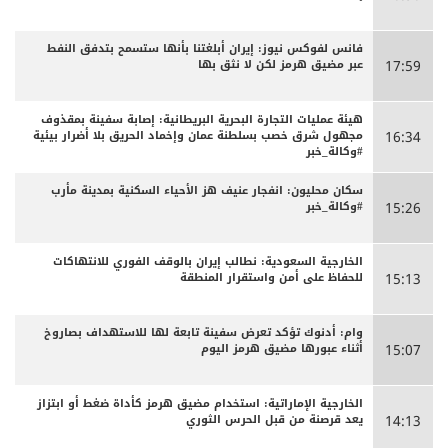
فانس لفوكس نيوز: إيران أبلغتنا بأنها ستسمح بتدفق النفط
عبر مضيق هرمز لكن لا نثق بها
17:59
هيئة عمليات التجارة البحرية البريطانية: إصابة سفينة بمقذوف
مجهول شرق خصب بسلطنة عمان وإخماد الحريق بلا أضرار بيئية
16:34
#وكالة_خبر
سكان محليون: انفجار عنيف هز الأحياء السكنية بمدينة مأرب
#وكالة_خبر
15:26
الخارجية السعودية: نطالب إيران بالوقف الفوري للانتهاكات
للحفاظ على أمن واستقرار المنطقة
15:13
وام: أدنوك تؤكد تعرض سفينة تابعة لها للاستهداف بصاروخ
أثناء عبورها مضيق هرمز اليوم
15:07
الخارجية الإماراتية: استخدام مضيق هرمز كأداة ضغط أو ابتزاز
يعد قرصنة من قبل الحرس الثوري
14:13