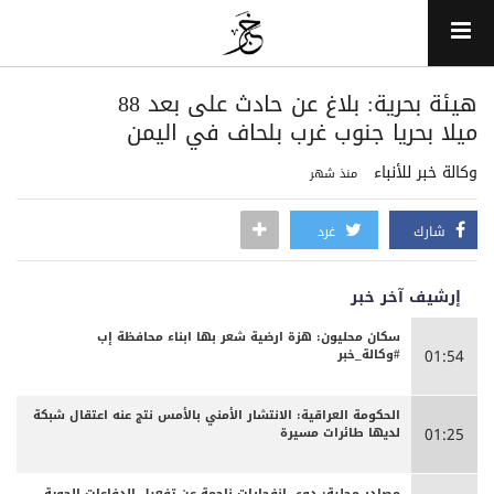
هيئة بحرية: بلاغ عن حادث على بعد 88
ميلا بحريا جنوب غرب بلحاف في اليمن
وكالة خبر للأنباء
منذ شهر
شارك
غرد
إرشيف آخر خبر
سكان محليون: هزة ارضية شعر بها ابناء محافظة إب
#وكالة_خبر
01:54
الحكومة العراقية: الانتشار الأمني بالأمس نتج عنه اعتقال شبكة
لديها طائرات مسيرة
01:25
مصادر محلية: دوي انفجارات ناجمة عن تفعيل الدفاعات الجوية