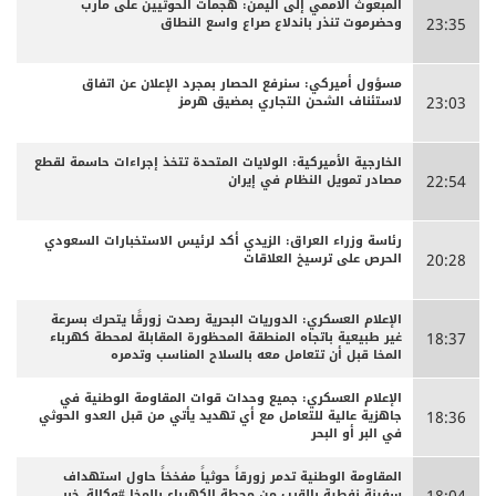
المبعوث الأممي إلى اليمن: هجمات الحوثيين على مأرب
وحضرموت تنذر باندلاع صراع واسع النطاق
23:35
مسؤول أميركي: سنرفع الحصار بمجرد الإعلان عن اتفاق
لاستئناف الشحن التجاري بمضيق هرمز
23:03
الخارجية الأميركية: الولايات المتحدة تتخذ إجراءات حاسمة لقطع
مصادر تمويل النظام في إيران
22:54
رئاسة وزراء العراق: الزيدي أكد لرئيس الاستخبارات السعودي
الحرص على ترسيخ العلاقات
20:28
الإعلام العسكري: الدوريات البحرية رصدت زورقًا يتحرك بسرعة
غير طبيعية باتجاه المنطقة المحظورة المقابلة لمحطة كهرباء
18:37
المخا قبل أن تتعامل معه بالسلاح المناسب وتدمره
الإعلام العسكري: جميع وحدات قوات المقاومة الوطنية في
جاهزية عالية للتعامل مع أي تهديد يأتي من قبل العدو الحوثي
18:36
في البر أو البحر
المقاومة الوطنية تدمر زورقاً حوثياً مفخخاً حاول استهداف
سفينة نفطية بالقرب من محطة الكهرباء بالمخا #وكالة_خبر